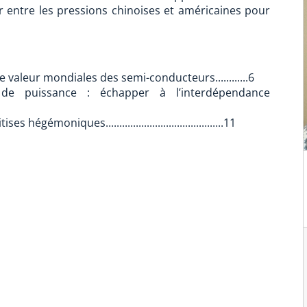
 entre les pressions chinoises et américaines pour
valeur mondiales des semi-conducteurs............6
 de puissance : échapper à l’interdépendance
égémoniques...........................................11