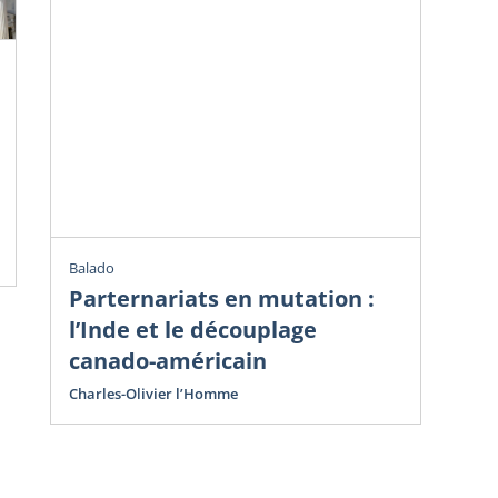
Chr
Ve
do
Avr
Cha
Balado
Parternariats en mutation :
l’Inde et le découplage
canado-américain
Charles-Olivier l’Homme