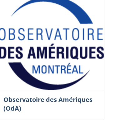
Observatoire des Amériques
Souveraine
(OdA)
compétivis
commercia
Donald T