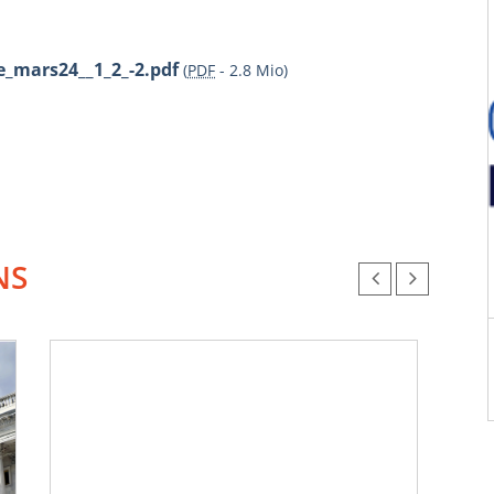
_mars24__1_2_-2.pdf
(
PDF
-
2.8 Mio
)
NS