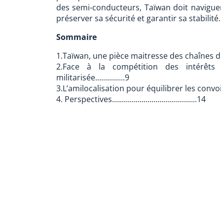
des semi-conducteurs, Taïwan doit naviguer
préserver sa sécurité et garantir sa stabilité.
Sommaire
1.Taïwan, une pièce maitresse des chaînes de 
2.Face à la compétition des intérêts
militarisée...............9
3.L’amilocalisation pour équilibrer les convoitises h
4. Perspectives...........................................14