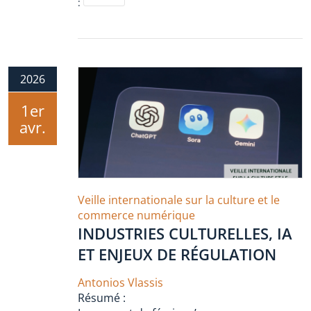
:
2026
1er
avr.
Veille internationale sur la culture et le
commerce numérique
INDUSTRIES CULTURELLES, IA
ET ENJEUX DE RÉGULATION
Antonios Vlassis
Résumé :