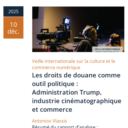
2025
10
déc.
Veille internationale sur la culture et le
commerce numérique
Les droits de douane comme
outil politique :
Administration Trump,
industrie cinématographique
et commerce
Antonios Vlassis
Résumé du rapport d’analyse :