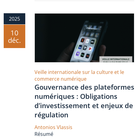
2025
10
déc.
Veille internationale sur la culture et le
commerce numérique
Gouvernance des plateformes
numériques : Obligations
d’investissement et enjeux de
régulation
Antonios Vlassis
Résumé