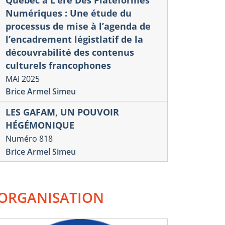
Numériques : Une étude du
processus de mise à l’agenda de
l’encadrement légistlatif de la
découvrabilité des contenus
Souveraine
culturels francophones
compétivis
MAI 2025
commercia
Brice Armel Simeu
Donald T
LES GAFAM, UN POUVOIR
16 mars 2025
HÉGÉMONIQUE
Christian Debloc
Numéro 818
onique commerciale américaine
Brice Armel Simeu
rs un réajustement du
llar ?
il 2025
ORGANISATION
rles-Olivier l’Homme