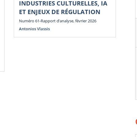
INDUSTRIES CULTURELLES, IA
P
ET ENJEUX DE RÉGULATION
E
E
Numéro 61-Rapport d’analyse, février 2026
Antonios Vlassis
Num
Ant