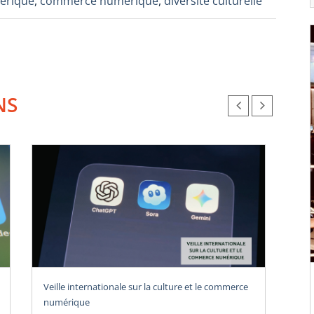
érique
,
commerce numérique
,
diversité culturelle
NS
Veille internationale sur la culture et le commerce
Vei
numérique
num