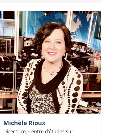
Michèle Rioux
lle internationale sur la culture et le commerce
Veille internation
Directrice, Centre d’études sur
érique
numérique