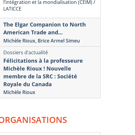
l’intégration et la mondialisation (CEIM) /
LATEFORMES NUMÉRIQUES,
DES PLAT
LATICCE
NJEUX DE RÉGLEMENTATION
NUMÉRIQU
T ACTIVITÉS ÉCONOMIQUES
L’INTELLIG
The Elgar Companion to North
ENJEUX D
éro 60-Rapport d’analyse, décembre 2025
American Trade and...
onios Vlassis
Numéro 59-Rappor
Michèle Rioux
,
Brice Armel Simeu
Antonios Vlassis
Dossiers d’actualité
Félicitations à la professeure
Michèle Rioux ! Nouvelle
membre de la SRC : Société
Royale du Canada
Michèle Rioux
ORGANISATIONS