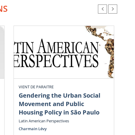
NS
L’As
Lati
(ACÉL
prog
latin
Déve
inter
Guel
l’AC
VIENT DE PARAITRE
2017 
Gendering the Urban Social
qui 
Movement and Public
Housing Policy in São Paulo
App
Co
Latin American Perspectives
3 
Charmain Lévy