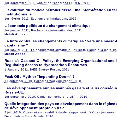
1er septembre 2011
, Cahier de recherche EDDEN, 2011
L’évolution du modèle pétrolier russe. Une interprétation en 
institutionnelle
1er février 2011
, Économie et institutions, 2012
L’économie politique du changement climatique.
1er janvier 2011
, Recherches internationales, 2011
Mehdi Abbas
La lutte contre les changements climatiques : vers une macro-
capitalisme ?
1er janvier 2011
, Le changement climatique : du méta-risque à la méta-g
Mehdi Abbas
Russia’s Gas and Oil Policy: the Emerging Organizational and I
Regulating Access to Hydrocarbon Resources
1 January 2011
, IAEE Energy Forum, 2011
Peak Oil : Myth or “Impending Doom” ?
1 September 2010
, Polinares Working Paper, 2010.
Les développements sur les marchés gaziers et leurs conséque
Russie-UE.
1er septembre 2010
, Cahier de recherche LEPII, 2010
Quelle intégration des pays en développement dans le régime
de développement propre en Asie.
2 juin 2010
, Crises et soutenabilité du développement : XXVIes journées
l'Association Tiers-Monde, 2010.