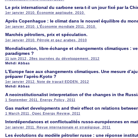
Le prix international du carbone sera-t-il un jour fixé par la Chi
1er janvier 2010
, Économie appliquée, 2010.
Après Copenhague : le climat dans le nouvel équilibre du mon
1er janvier 2010
, L'Économie mondiale 2011, 2010.
Marchés pétroliers, prix et spéculation.
1er janvier 2010
, Pétrole et gaz arabes, 2010
Mondialisation, libre-échange et changements climatiques : ver
paradigmes ?
11 juin 2012
, 28es journées du développement, 2012
Mehdi Abbas
L’Europe face aux changements climatiques. Une mesure d’aju
préparer l’après-Kyoto ?
1er janvier 2012
, Note de travail EDDEN, 2012
Mehdi Abbas
A neoinstitutionalist interpretation of the changes in the Russ
1 September 2011
, Energy Policy, 2011
Gas market developments and their effect on relations betwee
1 March 2011
, Opec Energy Review, 2011
Interdépendances et conflictualités russo-européennes en mati
1er janvier 2011
, Revue internationale et stratégique, 2011
Les évolutions du modèle pétrolier russe : une réponse institut