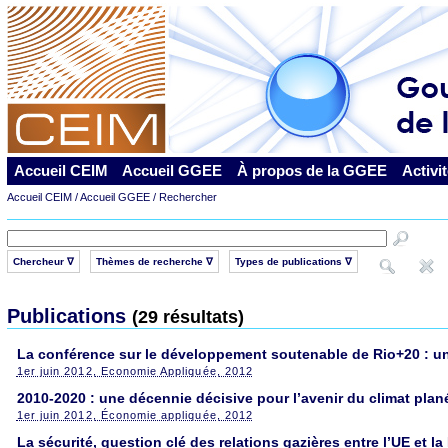
Accueil CEIM
Accueil GGEE
À propos de la GGEE
Activi
Accueil CEIM
/
Accueil GGEE
/ Rechercher
Chercheur ∇
Thèmes de recherche ∇
Types de publications ∇
Publications
(29 résultats)
La conférence sur le développement soutenable de Rio+20 : un
1er juin 2012
, Economie Appliquée, 2012
2010-2020 : une décennie décisive pour l’avenir du climat plané
1er juin 2012
, Économie appliquée, 2012
La sécurité, question clé des relations gazières entre l’UE et la