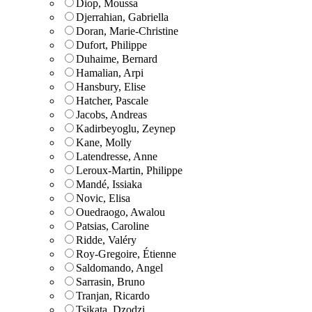
Diop, Moussa
Djerrahian, Gabriella
Doran, Marie-Christine
Dufort, Philippe
Duhaime, Bernard
Hamalian, Arpi
Hansbury, Elise
Hatcher, Pascale
Jacobs, Andreas
Kadirbeyoglu, Zeynep
Kane, Molly
Latendresse, Anne
Leroux-Martin, Philippe
Mandé, Issiaka
Novic, Elisa
Ouedraogo, Awalou
Patsias, Caroline
Ridde, Valéry
Roy-Gregoire, Étienne
Saldomando, Angel
Sarrasin, Bruno
Tranjan, Ricardo
Tsikata, Dzodzi