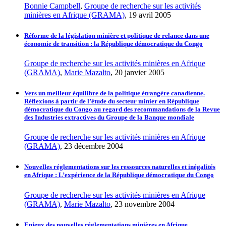
Bonnie Campbell
,
Groupe de recherche sur les activités
minières en Afrique (GRAMA)
, 19 avril 2005
Réforme de la législation minière et politique de relance dans une
économie de transition : la République démocratique du Congo
Groupe de recherche sur les activités minières en Afrique
(GRAMA)
,
Marie Mazalto
, 20 janvier 2005
Vers un meilleur équilibre de la politique étrangère canadienne.
Réflexions à partir de l’étude du secteur minier en République
démocratique du Congo au regard des recommandations de la Revue
des Industries extractives du Groupe de la Banque mondiale
Groupe de recherche sur les activités minières en Afrique
(GRAMA)
, 23 décembre 2004
Nouvelles réglementations sur les ressources naturelles et inégalités
en Afrique : L’expérience de la République démocratique du Congo
Groupe de recherche sur les activités minières en Afrique
(GRAMA)
,
Marie Mazalto
, 23 novembre 2004
Enjeux des nouvelles réglementations minières en Afrique