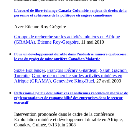
L’accord de libre-échange Canada-Colombie : enjeux de droits de la
personne et cohérence de la politique étrangère canadienne
Avec Etienne Roy Grégoire
Groupe de recherche sur les activités minières en Afrique
(GRAMA)
,
Étienne Roy-Gregoire
, 11 mai 2010
Pour un développement durable dans l’industrie minière québécoise :
le cas du projet de mine aurifère Canadian Malartic
Suzie Boulanger
,
François Décary-Gilardeau
,
Sarah Gagnon-
Turcotte
,
Groupe de recherche sur les activités minières en
Afrique (GRAMA)
,
Geneviève King-Ruel
, 27 avril 2009
Réflexions à partir des initiatives canadiennes récentes en matière de
réglementation et de responsabilité des entreprises dans le secteur
extractif
Intervention prononcée dans le cadre de la conférence
Exploitation minière et développement durable en Afrique,
Conakry, Guinée, 9-13 juin 2008