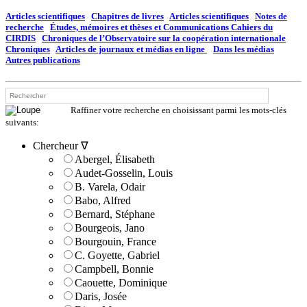
Articles scientifiques
Chapitres de livres
Articles scientifiques
Notes de
recherche
Études, mémoires et thèses et Communications
Cahiers du
CIRDIS
Chroniques de l’Observatoire sur la coopération internationale
Chroniques
Articles de journaux et médias en ligne
Dans les médias
Autres publications
Raffiner votre recherche en choisissant parmi les mots-clés
suivants:
Chercheur ∇
Abergel, Élisabeth
Audet-Gosselin, Louis
B. Varela, Odair
Babo, Alfred
Bernard, Stéphane
Bourgeois, Jano
Bourgouin, France
C. Goyette, Gabriel
Campbell, Bonnie
Caouette, Dominique
Daris, Josée