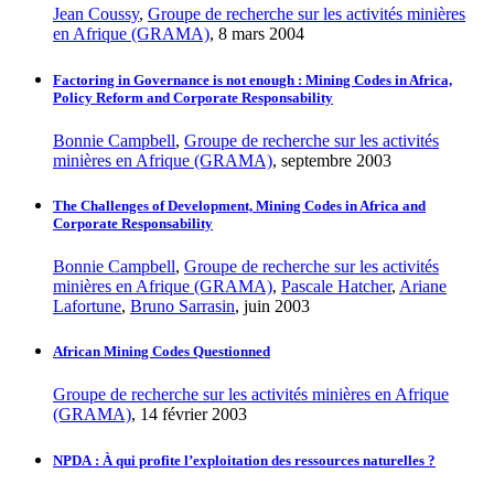
Jean Coussy
,
Groupe de recherche sur les activités minières
en Afrique (GRAMA)
, 8 mars 2004
Factoring in Governance is not enough : Mining Codes in Africa,
Policy Reform and Corporate Responsability
Bonnie Campbell
,
Groupe de recherche sur les activités
minières en Afrique (GRAMA)
, septembre 2003
The Challenges of Development, Mining Codes in Africa and
Corporate Responsability
Bonnie Campbell
,
Groupe de recherche sur les activités
minières en Afrique (GRAMA)
,
Pascale Hatcher
,
Ariane
Lafortune
,
Bruno Sarrasin
, juin 2003
African Mining Codes Questionned
Groupe de recherche sur les activités minières en Afrique
(GRAMA)
, 14 février 2003
NPDA : À qui profite l’exploitation des ressources naturelles ?