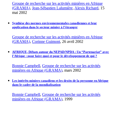
Groupe de recherche sur les activités minières en Afrique
(GRAMA)
,
Jean-Sébastien Lalumière
,
Alexis Richard
, 15
mai 2002
Synthèse des normes environnementales canadiennes et leur
application dans le secteur minier à l’étranger
Groupe de recherche sur les activités minières en Afrique
(GRAMA)
,
Corinne Guimont
, 26 avril 2002
AFRIQUE, Débats autour du NEPAD/NPDA : Un “Partenariat” avec
l’Afrique : pour faire quoi et pour le développement de qui ?
Bonnie Campbell
,
Groupe de recherche sur les activités
minières en Afrique (GRAMA)
, mars 2002
Les intérêts miniers canadiens et les droits de la personne en Afrique
dans le cadre de la mondialisation
Bonnie Campbell
,
Groupe de recherche sur les activités
minières en Afrique (GRAMA)
, 1999