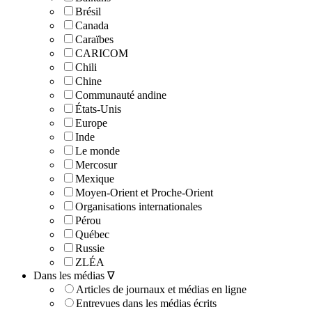
Brésil
Canada
Caraïbes
CARICOM
Chili
Chine
Communauté andine
États-Unis
Europe
Inde
Le monde
Mercosur
Mexique
Moyen-Orient et Proche-Orient
Organisations internationales
Pérou
Québec
Russie
ZLÉA
Dans les médias ∇
Articles de journaux et médias en ligne
Entrevues dans les médias écrits