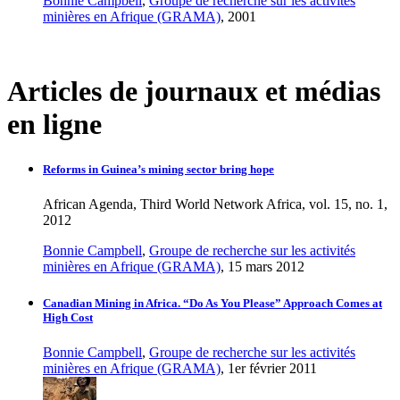
Bonnie Campbell
,
Groupe de recherche sur les activités
minières en Afrique (GRAMA)
, 2001
Articles de journaux et médias
en ligne
Reforms in Guinea’s mining sector bring hope
African Agenda, Third World Network Africa, vol. 15, no. 1,
2012
Bonnie Campbell
,
Groupe de recherche sur les activités
minières en Afrique (GRAMA)
, 15 mars 2012
Canadian Mining in Africa. “Do As You Please” Approach Comes at
High Cost
Bonnie Campbell
,
Groupe de recherche sur les activités
minières en Afrique (GRAMA)
, 1er février 2011