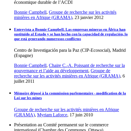
économique durable de l’ACDI
Bonnie Campbell
,
Groupe de recherche sur les activités
minières en Afrique (GRAMA)
, 23 janvier 2012
Entrevista a Bonnie Campbell. Las empresas mineras en África han
sustituido al Estado y se han hecho con la capacidad de regulación, lo
que está generando numerosos conflictos
Centro de Investigación para la Paz (CIP-Ecosocial), Madrid
(Espagne)
Bonnie Campbell
,
Chaire C.-A. Poissant de recherche sur la
gouvernance et l’aide au développement
,
Groupe de
recherche sur les activités minières en Afrique (GRAMA)
, 6
juillet 2011
Mémoire déposé à la commission parlementaire - modification de la
Loi sur les mines
Groupe de recherche sur les activités minières en Afrique
(GRAMA)
,
Myriam Laforce
, 17 juin 2010
Présentation au Comité permanent sur le commerce
international (Chambre des Communes, Ottawa)