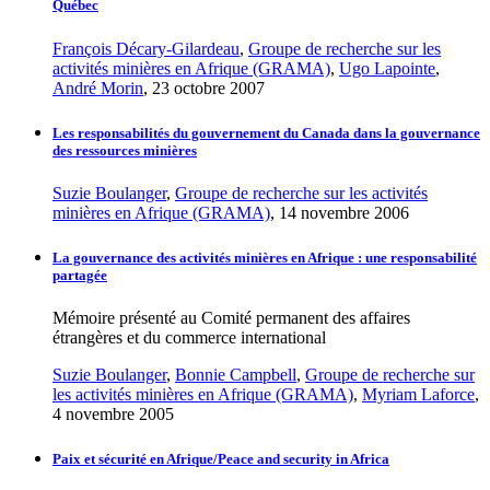
Québec
François Décary-Gilardeau
,
Groupe de recherche sur les
activités minières en Afrique (GRAMA)
,
Ugo Lapointe
,
André Morin
, 23 octobre 2007
Les responsabilités du gouvernement du Canada dans la gouvernance
des ressources minières
Suzie Boulanger
,
Groupe de recherche sur les activités
minières en Afrique (GRAMA)
, 14 novembre 2006
La gouvernance des activités minières en Afrique : une responsabilité
partagée
Mémoire présenté au Comité permanent des affaires
étrangères et du commerce international
Suzie Boulanger
,
Bonnie Campbell
,
Groupe de recherche sur
les activités minières en Afrique (GRAMA)
,
Myriam Laforce
,
4 novembre 2005
Paix et sécurité en Afrique/Peace and security in Africa