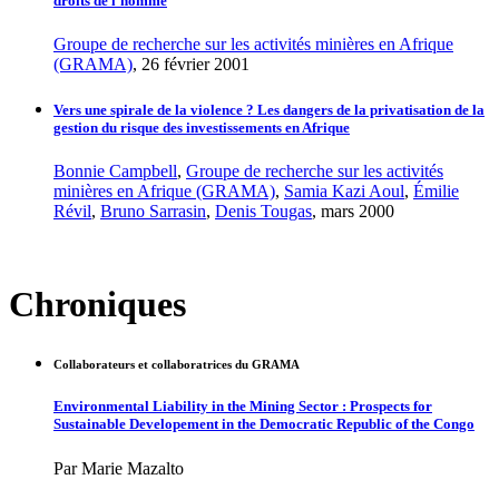
droits de l’homme
Groupe de recherche sur les activités minières en Afrique
(GRAMA)
, 26 février 2001
Vers une spirale de la violence ? Les dangers de la privatisation de la
gestion du risque des investissements en Afrique
Bonnie Campbell
,
Groupe de recherche sur les activités
minières en Afrique (GRAMA)
,
Samia Kazi Aoul
,
Émilie
Révil
,
Bruno Sarrasin
,
Denis Tougas
, mars 2000
Chroniques
Collaborateurs et collaboratrices du GRAMA
Environmental Liability in the Mining Sector : Prospects for
Sustainable Developement in the Democratic Republic of the Congo
Par Marie Mazalto