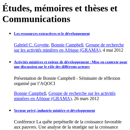
Études, mémoires et thèses et
Communications
Les ressources extractives et le développement
Gabriel C. Goyette
,
Bonnie Campbell
,
Groupe de recherche
sur les activités minières en Afrique (GRAMA)
, 4 mai 2012
Activités minières et enjeux de développement : Mise en contexte pour
une discussion sur le rôle des différents acteurs
Présentation de Bonnie Campbell - Séminaire de réflexion
organisé par l’AQOCI
Bonnie Campbell
,
Groupe de recherche sur les activités
minières en Afrique (GRAMA)
, 26 mars 2012
Secteur privé, industrie minière et développement
Conférence La quête perpétuelle de la croissance favorable
aux pauvres. Une analyse de la stratégie sur la croissance