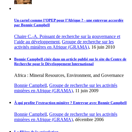
Un cartel comme l’OPEP pour l’Afrique ? - une entrevue accordée
par Bonnie Campbell
Chaire C.-A. Poissant de recherche sur la gouvernance et
l’aide au développement
,
Groupe de recherche sur les
activités minières en Afrique (GRAMA)
, 16 juin 2010
Bonnie Campbell citée dans un article publié sur le site du Centre de
Recherche pour le Développement International
Africa : Mineral Resources, Environment, and Governance
Bonnie Campbell
,
Groupe de recherche sur les activités
minières en Afrique (GRAMA)
, 11 juin 2009
À qui profite l’extraction minière ? Entrevue avec Bonnie Campbell
Bonnie Campbell
,
Groupe de recherche sur les activités
minières en Afrique (GRAMA)
, décembre 2006
La filière de la spéculation