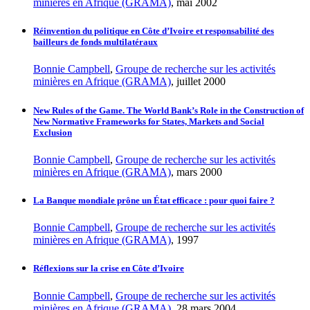
minières en Afrique (GRAMA)
, mai 2002
Réinvention du politique en Côte d’Ivoire et responsabilité des
bailleurs de fonds multilatéraux
Bonnie Campbell
,
Groupe de recherche sur les activités
minières en Afrique (GRAMA)
, juillet 2000
New Rules of the Game. The World Bank’s Role in the Construction of
New Normative Frameworks for States, Markets and Social
Exclusion
Bonnie Campbell
,
Groupe de recherche sur les activités
minières en Afrique (GRAMA)
, mars 2000
La Banque mondiale prône un État efficace : pour quoi faire ?
Bonnie Campbell
,
Groupe de recherche sur les activités
minières en Afrique (GRAMA)
, 1997
Réflexions sur la crise en Côte d’Ivoire
Bonnie Campbell
,
Groupe de recherche sur les activités
minières en Afrique (GRAMA)
, 28 mars 2004