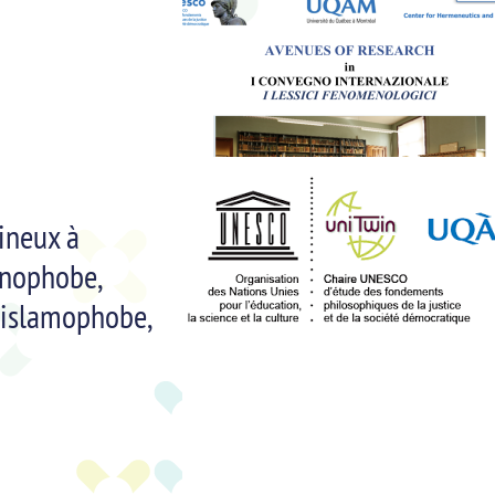
ineux à
énophobe,
islamophobe,