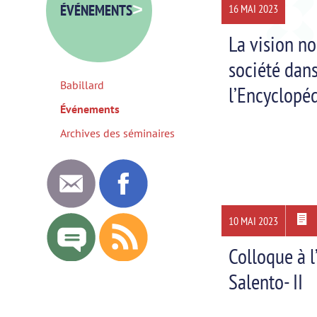
ÉVÉNEMENTS
>
16 MAI 2023
La vision no
société dan
Babillard
l’Encyclopé
Événements
Archives des séminaires
10 MAI 2023
Colloque à l
Salento- II