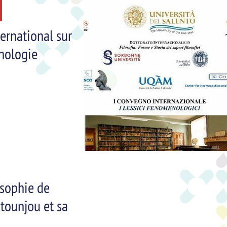
ernational sur
nologie
osophie de
tounjou et sa