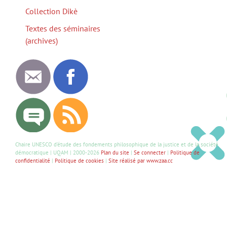
Collection Dikè
Textes des séminaires
(archives)
Chaire UNESCO d’étude des fondements philosophique de la justice et de la société
démocratique | UQAM | 2000-2026
Plan du site
|
Se connecter
|
Politique de
confidentialité
|
Politique de cookies
|
Site réalisé par www.zaa.cc