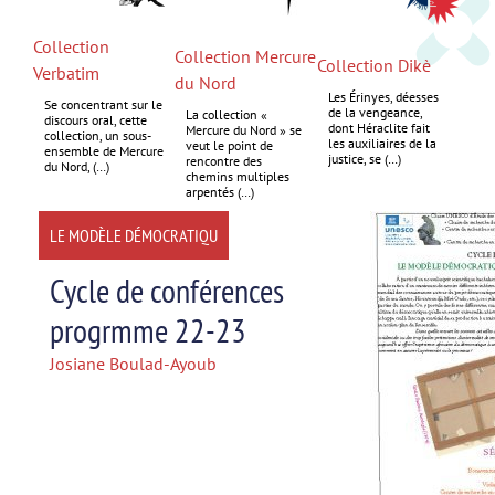
Collection
Collection Mercure
Collection Dikè
Verbatim
du Nord
Les Érinyes, déesses
Se concentrant sur le
de la vengeance,
La collection «
discours oral, cette
dont Héraclite fait
Mercure du Nord » se
collection, un sous-
les auxiliaires de la
veut le point de
ensemble de Mercure
justice, se (…)
rencontre des
du Nord, (…)
chemins multiples
arpentés (…)
LE MODÈLE DÉMOCRATIQU
Cycle de conférences
progrmme 22-23
Josiane Boulad-Ayoub