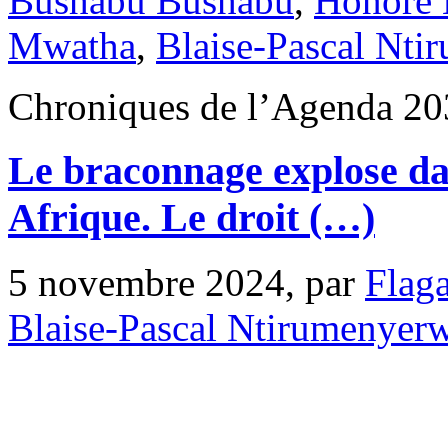
Bushabu Bushabu
,
Honoré 
Mwatha
,
Blaise-Pascal Nt
Chroniques de l’Agenda 20
Le braconnage explose dan
Afrique. Le droit (…)
5 novembre 2024, par
Flag
Blaise-Pascal Ntirumenyer