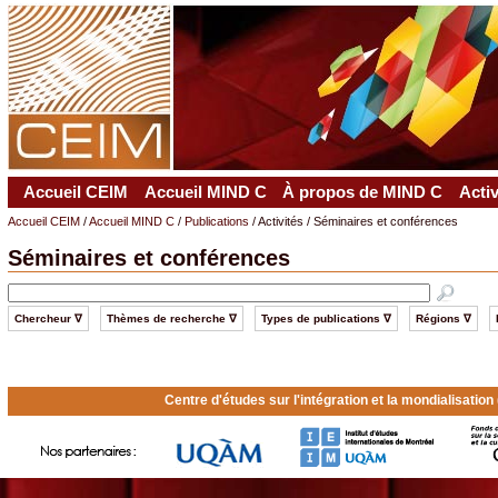
Accueil CEIM
Accueil MIND C
À propos de MIND C
Acti
Accueil CEIM
/
Accueil MIND C
/
Publications
/ Activités / Séminaires et conférences
Séminaires et conférences
Chercheur ∇
Thèmes de recherche ∇
Types de publications ∇
Régions ∇
Centre d'études sur l'intégration et la mondialisatio