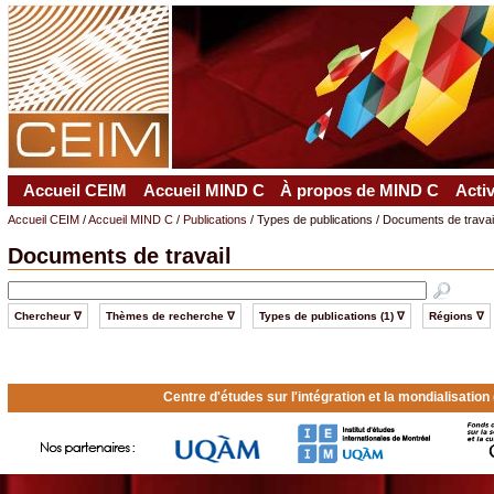
Accueil CEIM
Accueil MIND C
À propos de MIND C
Acti
Accueil CEIM
/
Accueil MIND C
/
Publications
/ Types de publications / Documents de travai
Documents de travail
Chercheur ∇
Thèmes de recherche ∇
Types de publications (1) ∇
Régions ∇
Centre d'études sur l'intégration et la mondialisatio