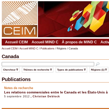
Accueil CEIM
Accueil MIND C
À propos de MIND C
Acti
Accueil CEIM
/
Accueil MIND C
/
Publications
/ Régions / Canada
Canada
Chercheur ∇
Thèmes de recherche ∇
Types de publications ∇
Régions (1) ∇
Publications
Notes de recherche
Les relations commerciales entre le Canada et les États-Unis à l
5 septembre 2012
,
Christian Deblock