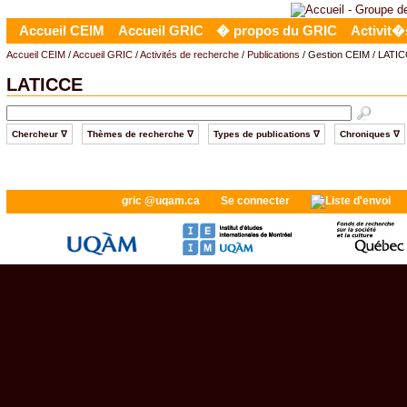
Accueil CEIM
Accueil GRIC
� propos du GRIC
Activit�
Accueil CEIM
/
Accueil GRIC
/
Activités de recherche
/
Publications
/ Gestion CEIM / LATI
LATICCE
Chercheur ∇
Thèmes de recherche ∇
Types de publications ∇
Chroniques ∇
gric @uqam.ca
Se connecter