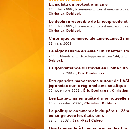
La muleta du protectionnisme
16 juillet 2009
, Premières notes d’une série po
Christian Deblock
Le déclin irréversible de la réciprocité et
16 juillet 2009
, Premières notes d’une série po
Christian Deblock
Chronique commerciale américaine, 17 m
17 mars 2009
Le régionalisme en Asie : un chantier, tr
2008
, Mondes en Développement, no 144, 200
Deblock
La gouvernance du travail en Chine : u
décembre 2007
,
Éric Boulanger
Des grandes manoeuvres autour de l’ASE
japonaise sur le régionalisme asiatique
30 novembre 2007
,
Éric Boulanger
,
Christian
Les États-Unis en quête d’une nouvelle s
10 septembre 2007
,
Christian Deblock
La politique commerciale du pérou : 2èm
échange avec les états-unis »
27 juin 2007
,
Jean-Paul Calero
Que faire suite à l’imposition par les Ét