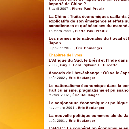
importé de Chine ?
5 avril 2007
,
Pierre-Paul Proulx
La Chine : Traits économiques saillants 
explicatifs de son émergence et effets s
canadiennes et québécoises du marché 
16 mars 2006
,
Pierre-Paul Proulx
Les normes internationales du travail et 
Japon
9 janvier 2006
,
Éric Boulanger
Chapitres de livres
L’Afrique du Sud, le Brésil et l’Inde dans
2006
,
Guy J. Lord
,
Sylvain F. Turcotte
Accords de libre-échange : Où va le Jap
août 2002
,
Éric Boulanger
Le nationalisme économique dans la pens
Particularisme, pragmatisme et puissanc
février 2002
,
Éric Boulanger
La conjoncture économique et politique
novembre 2001
,
Éric Boulanger
La nouvelle politique commerciale du Ja
août 2001
,
Éric Boulanger
L’APEC : La coopération économique en 