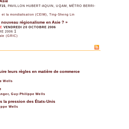
 Asie
715
, PAVILLON HUBERT-AQUIN, UQAM, MÉTRO BERRI-
n et la mondialisation (CEIM)
,
Ting-Sheng Lin
n nouveau régionalisme en Asie ? »
LE
VENDREDI 20 OCTOBRE 2006
1
RE 2006
tale (GRIC)
duire leurs règles en matière de commerce
e Wells
e
anger
,
Guy-Philippe Wells
us la pression des États-Unis
ippe Wells