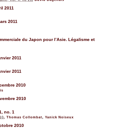
il 2011
ars 2011
ommerciale du Japon pour l’Asie. Légalisme et
nvier 2011
nvier 2011
écembre 2010
is
ovembre 2010
, no. 1
010
,
Thomas Collombat
,
Yanick Noiseux
ctobre 2010