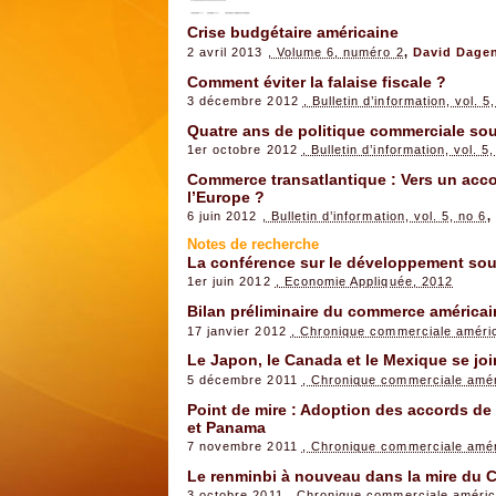
Crise budgétaire américaine
2 avril 2013
, Volume 6, numéro 2
,
David Dage
Comment éviter la falaise fiscale ?
3 décembre 2012
, Bulletin d’information, vol. 5
Quatre ans de politique commerciale s
1er octobre 2012
, Bulletin d’information, vol. 5
Commerce transatlantique : Vers un accor
l’Europe ?
6 juin 2012
, Bulletin d’information, vol. 5, no 6
,
Notes de recherche
La conférence sur le développement sout
1er juin 2012
, Economie Appliquée, 2012
Bilan préliminaire du commerce américai
17 janvier 2012
, Chronique commerciale américa
Le Japon, le Canada et le Mexique se join
5 décembre 2011
, Chronique commerciale améri
Point de mire : Adoption des accords de
et Panama
7 novembre 2011
, Chronique commerciale améri
Le renminbi à nouveau dans la mire du 
3 octobre 2011
, Chronique commerciale américa