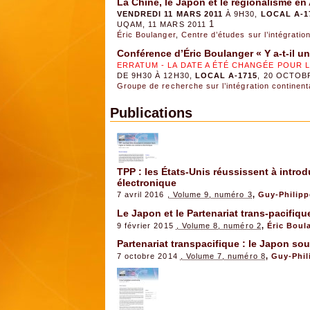
La Chine, le Japon et le régionalisme en
VENDREDI 11 MARS 2011
À 9H30,
LOCAL A-1
1
UQAM, 11 MARS 2011
Éric Boulanger
,
Centre d’études sur l’intégratio
Conférence d’Éric Boulanger « Y a-t-il u
ERRATUM - LA DATE A ÉTÉ CHANGÉE POUR 
DE 9H30 À 12H30,
LOCAL A-1715
, 20 OCTOB
Groupe de recherche sur l’intégration continen
Publications
TPP : les États-Unis réussissent à intro
électronique
7 avril 2016
, Volume 9, numéro 3
,
Guy-Philipp
Le Japon et le Partenariat trans-pacifiqu
9 février 2015
, Volume 8, numéro 2
,
Éric Boul
Partenariat transpacifique : le Japon so
7 octobre 2014
, Volume 7, numéro 8
,
Guy-Phil