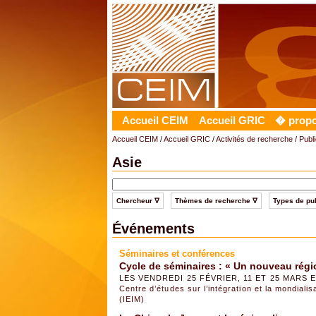
Accueil CEIM
Accueil GRIC
� prop
Accueil CEIM
/
Accueil GRIC
/
Activités de recherche
/
Publi
Asie
Chercheur ∇
Thèmes de recherche ∇
Types de pub
Événements
Séminaires et conférences
Cycle de séminaires : « Un nouveau régi
LES VENDREDI 25 FÉVRIER, 11 ET 25 MARS ET 
Centre d’études sur l’intégration et la mondiali
(IEIM)