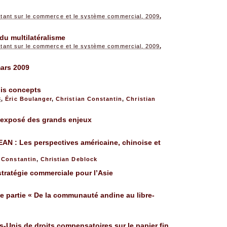
rtant sur le commerce et le système commercial, 2009
,
 du multilatéralisme
rtant sur le commerce et le système commercial, 2009
,
ars 2009
ois concepts
8
,
Éric Boulanger
,
Christian Constantin
,
Christian
n exposé des grands enjeux
AN : Les perspectives américaine, chinoise et
 Constantin
,
Christian Deblock
tratégie commerciale pour l’Asie
e partie « De la communauté andine au libre-
ats-Unis de droits compensatoires sur le papier fin