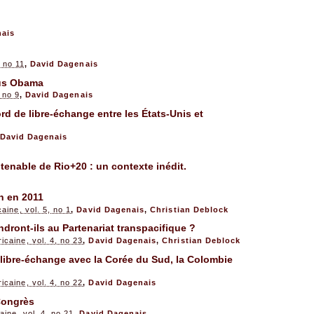
nais
, no 11
,
David Dagenais
ous Obama
, no 9
,
David Dagenais
d de libre-échange entre les États-Unis et
David Dagenais
enable de Rio+20 : un contexte inédit.
n en 2011
ine, vol. 5, no 1
,
David Dagenais
,
Christian Deblock
dront-ils au Partenariat transpacifique ?
caine, vol. 4, no 23
,
David Dagenais
,
Christian Deblock
 libre-échange avec la Corée du Sud, la Colombie
caine, vol. 4, no 22
,
David Dagenais
Congrès
ine, vol. 4, no 21
,
David Dagenais