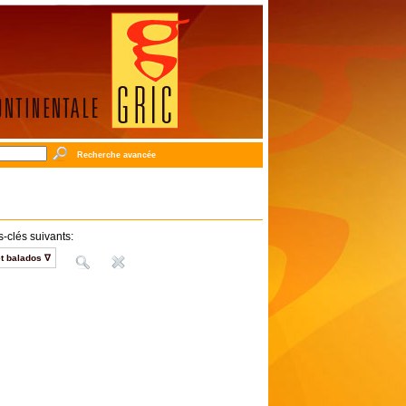
Recherche avancée
-clés suivants:
t balados ∇