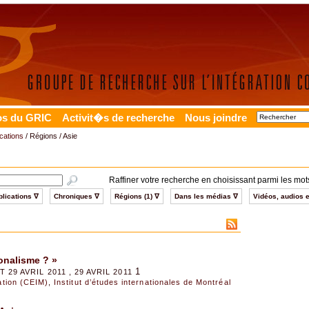
os du GRIC
Activit�s de recherche
Nous joindre
cations
/ Régions / Asie
Raffiner votre recherche en choisissant parmi les mots
lications ∇
Chroniques ∇
Régions (1) ∇
Dans les médias ∇
Vidéos, audios e
onalisme ? »
1
29 AVRIL 2011 , 29 AVRIL 2011
sation (CEIM)
,
Institut d’études internationales de Montréal