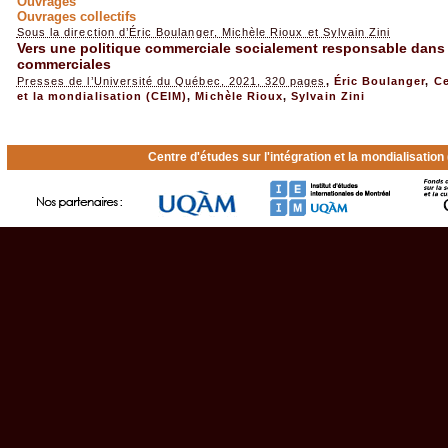
Ouvrages
Ouvrages collectifs
Sous la direction d’Éric Boulanger, Michèle Rioux et Sylvain Zini
Vers une politique commerciale socialement responsable dans
commerciales
Presses de l’Université du Québec, 2021, 320 pages
,
Éric Boulanger
,
Ce
et la mondialisation (CEIM)
,
Michèle Rioux
,
Sylvain Zini
Centre d'études sur l'intégration et la mondialisatio