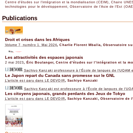
Centre d’études sur l’intégration et la mondialisation (CEIM)
,
Chaire UNES
technologies pour le développement
,
Observatoire de l’Asie de l’Est (OAE
Publications
Droit et crises dans les Afriques
Volume 7, numéro 1, Mai 2024
,
Charlie Florent Mballa
,
Observatoire su
Les attractivités des espaces japonais
2 mai 2023
,
Éric Boulanger
,
Centre d’études sur l’intégration et la m
Sachiyo Kanzaki professeure à l’École de langues de l’UQAM e
Le Japon repart du Canada sans promesse sur le GNL
L’article est paru dans LE DEVOIR
,
Sachiyo Kanzaki
Sachiyo Kanzaki est professeure à l’École de langues de l’U
Les citoyens japonais, grands perdants des Jeux de Tokyo
L’article est paru dans LE DEVOIR
,
Sachiyo Kanzaki
,
Observatoire de l