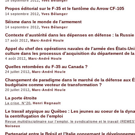
18 septembre 2012
,
Yves Bélanger
Propos éditorial sur le F-35 et le fantôme du Arrow CF-105
14 septembre 2012
,
Yves Bélanger
Séisme dans le monde de l’armement
14 septembre 2012
,
Yves Bélanger
Contexte d’austérité dans les dépenses en défense : la Russie i
17 août 2012
,
Marc-André Houle
Appel du chef des opérations navales de l’armée des États-U
culture dans les processus d’acquisition du département de l
4 août 2012
,
Marc-André Houle
Quelles retombées du F-35 au Canada ?
24 juillet 2012
,
Marc-André Houle
Changement de paradigme dans le marché de la défense aux Éta
budgétaire comme vecteur de transformation ?
20 juillet 2012
,
Marc-André Houle
La porte étroite
La crise, N°20
,
Henri Regnault
Le travail atypique au Québec : Les jeunes au coeur de la dyn
la centrifugation de l’emploi
Revue multidisciplinaire sur l’emploi, le syndicalisme et le travail (REMES
Noiseux
Partenariat entre le Brésil et l’Italie concernant le développe