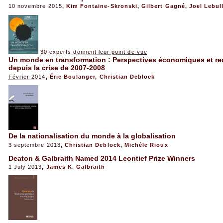
10 novembre 2015
,
Kim Fontaine-Skronski
,
Gilbert Gagné
,
Joel Lebul
30 experts donnent leur point de vue
Un monde en transformation : Perspectives économiques et re
depuis la crise de 2007-2008
Février 2014
,
Éric Boulanger
,
Christian Deblock
De la nationalisation du monde à la globalisation
3 septembre 2013
,
Christian Deblock
,
Michèle Rioux
Deaton & Galbraith Named 2014 Leontief Prize Winners
1 July 2013
,
James K. Galbraith