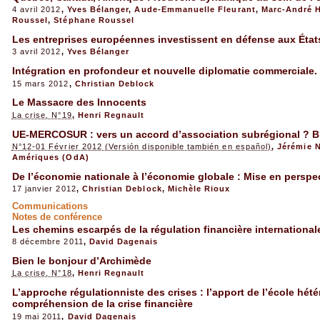
4 avril 2012
,
Yves Bélanger
,
Aude-Emmanuelle Fleurant
,
Marc-André 
Roussel
,
Stéphane Roussel
Les entreprises européennes investissent en défense aux État
3 avril 2012
,
Yves Bélanger
Intégration en profondeur et nouvelle diplomatie commerciale
15 mars 2012
,
Christian Deblock
Le Massacre des Innocents
La crise, N°19
,
Henri Regnault
UE-MERCOSUR : vers un accord d’association subrégional ? Bi
N°12-01 Février 2012 (Versión disponible también en español)
,
Jérémie 
Amériques (OdA)
De l’économie nationale à l’économie globale : Mise en perspe
17 janvier 2012
,
Christian Deblock
,
Michèle Rioux
Communications
Notes de conférence
Les chemins escarpés de la régulation financière international
8 décembre 2011
,
David Dagenais
Bien le bonjour d’Archimède
La crise, N°18
,
Henri Regnault
L’approche régulationniste des crises : l’apport de l’école hété
compréhension de la crise financière
19 mai 2011
,
David Dagenais