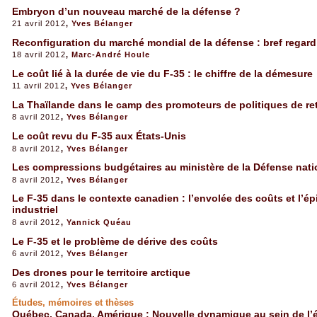
Embryon d’un nouveau marché de la défense ?
21 avril 2012
,
Yves Bélanger
Reconfiguration du marché mondial de la défense : bref regard
18 avril 2012
,
Marc-André Houle
Le coût lié à la durée de vie du F-35 : le chiffre de la démesure
11 avril 2012
,
Yves Bélanger
La Thaïlande dans le camp des promoteurs de politiques de re
8 avril 2012
,
Yves Bélanger
Le coût revu du F-35 aux États-Unis
8 avril 2012
,
Yves Bélanger
Les compressions budgétaires au ministère de la Défense nat
8 avril 2012
,
Yves Bélanger
Le F-35 dans le contexte canadien : l’envolée des coûts et l’é
industriel
8 avril 2012
,
Yannick Quéau
Le F-35 et le problème de dérive des coûts
6 avril 2012
,
Yves Bélanger
Des drones pour le territoire arctique
6 avril 2012
,
Yves Bélanger
Études, mémoires et thèses
Québec, Canada, Amérique : Nouvelle dynamique au sein de l