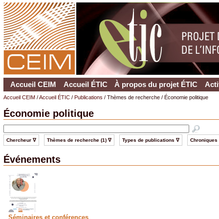
Accueil CEIM
Accueil ÉTIC
À propos du projet ÉTIC
Acti
Accueil CEIM
/
Accueil ÉTIC
/
Publications
/ Thèmes de recherche / Économie politique
Économie politique
Chercheur ∇
Thèmes de recherche (1) ∇
Types de publications ∇
Chroniques
Événements
Séminaires et conférences