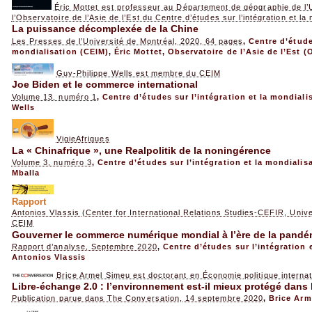
Éric Mottet est professeur au Département de géographie de l
l’Observatoire de l’Asie de l’Est du Centre d’études sur l’intégration et la
La puissance décomplexée de la Chine
Les Presses de l’Université de Montréal, 2020, 64 pages
,
Centre d’étude
mondialisation (CEIM)
,
Éric Mottet
,
Observatoire de l’Asie de l’Est (
Guy-Philippe Wells est membre du CEIM
Joe Biden et le commerce international
Volume 13, numéro 1
,
Centre d’études sur l’intégration et la mondiali
Wells
VigieAfriques
La « Chinafrique », une Realpolitik de la noningérence
Volume 3, numéro 3
,
Centre d’études sur l’intégration et la mondialis
Mballa
Rapport
Antonios Vlassis (Center for International Relations Studies-CEFIR, Univ
CEIM
Gouverner le commerce numérique mondial à l’ère de la pandé
Rapport d’analyse, Septembre 2020
,
Centre d’études sur l’intégration 
Antonios Vlassis
Brice Armel Simeu est doctorant en Économie politique interna
Libre-échange 2.0 : l’environnement est-il mieux protégé dans
Publication parue dans The Conversation, 14 septembre 2020
,
Brice Arm