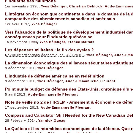
l’industrie des munitions
1er novembre 1998
,
Yves Bélanger
,
Christian Deblock
,
Aude-Emmanuel
L’intégration économique continentale dans le domaine de la 
comparative des cheminements canadien et américain
1er avril 1997
,
Yves Bélanger
Vers l’abandon de la politique de développement industriel dans
conséquences pour l’industrie québécoise
15 novembre 1994
,
Yves Bélanger
,
France Maltais
Les dépenses militaires : la fin des cycles ?
Revue Interventions économiques, 42 | 2010
,
Yves Bélanger
,
Aude-Emm
La dimension économique des alliances sécuritaires atlantiqu
9 décembre 2011
,
Yves Bélanger
L’industrie de défense américaine en redéfinition
9 décembre 2011
,
Yves Bélanger
,
Aude-Emmanuelle Fleurant
Point sur le budget de défense des États-Unis, chronique d’un
5 avril 2013
,
Aude-Emmanuelle Fleurant
Note de veille no 2 de l’IRSEM - Armement & économie de défe
17 septembre 2013
,
Aude-Emmanuelle Fleurant
Compass and Calculator Still Needed for the New Canadian De
28 February 2014
,
Yannick Quéau
Le Québec et les retombées économiques de la défense. Que res