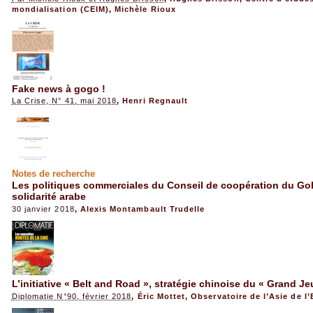
mondialisation (CEIM)
,
Michèle Rioux
Fake news à gogo !
La Crise, N° 41, mai 2018
,
Henri Regnault
Notes de recherche
Les politiques commerciales du Conseil de coopération du Gol
solidarité arabe
30 janvier 2018
,
Alexis Montambault Trudelle
L’initiative « Belt and Road », stratégie chinoise du « Grand Je
Diplomatie N°90, février 2018
,
Éric Mottet
,
Observatoire de l’Asie de l