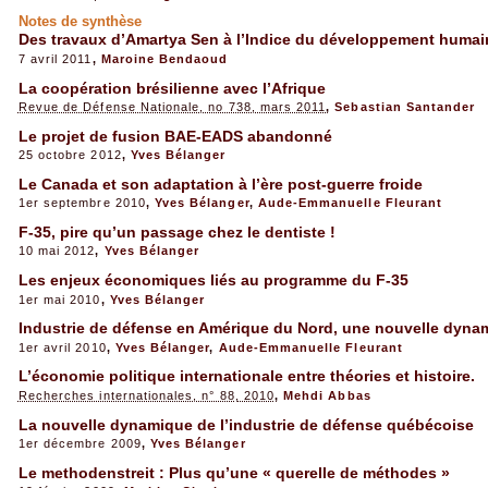
Notes de synthèse
Des travaux d’Amartya Sen à l’Indice du développement humai
7 avril 2011
,
Maroine Bendaoud
La coopération brésilienne avec l’Afrique
Revue de Défense Nationale, no 738, mars 2011
,
Sebastian Santander
Le projet de fusion BAE-EADS abandonné
25 octobre 2012
,
Yves Bélanger
Le Canada et son adaptation à l’ère post-guerre froide
1er septembre 2010
,
Yves Bélanger
,
Aude-Emmanuelle Fleurant
F-35, pire qu’un passage chez le dentiste !
10 mai 2012
,
Yves Bélanger
Les enjeux économiques liés au programme du F-35
1er mai 2010
,
Yves Bélanger
Industrie de défense en Amérique du Nord, une nouvelle dyna
1er avril 2010
,
Yves Bélanger
,
Aude-Emmanuelle Fleurant
L’économie politique internationale entre théories et histoire.
Recherches internationales, n° 88, 2010
,
Mehdi Abbas
La nouvelle dynamique de l’industrie de défense québécoise
1er décembre 2009
,
Yves Bélanger
Le methodenstreit : Plus qu’une « querelle de méthodes »