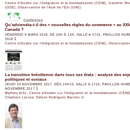
Centre d’études sur l’intégration et la mondialisation (CEIM)
,
Gauthier Mo
(ODE)
,
Observatoire de l’Asie de l’Est (OAE)
Conférence
Qu’adviendra-t-il des « nouvelles règles du commerce » au XXIe 
Canada ?
VENDREDI 9 MARS 2018, DE 10H À 12H, SALLE A-1715, PAVILLON HU
1
2018
Centre d’études sur l’intégration et la mondialisation (CEIM)
,
Observatoire
La transition brésilienne dans tous ses états : analyse des e
politiques et sociaux
JEUDI 23 NOVEMBRE 2017, DÈS 14H15, SALLE A-1715, PAVILLON HUB
1
NOVEMBRE 2017
Mathieu Arès
,
Centre d’études sur l’intégration et la mondialisation (CEIM
Chalmers Larose
,
Edison Rodrigues Barreto Jr