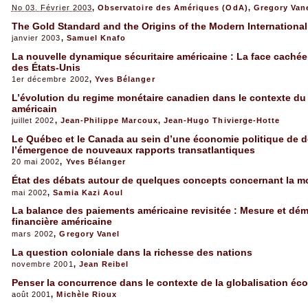
No 03. Février 2003
,
Observatoire des Amériques (OdA)
,
Gregory Van
The Gold Standard and the Origins of the Modern Internationa
janvier 2003
,
Samuel Knafo
La nouvelle dynamique sécuritaire américaine : La face caché
des États-Unis
1er décembre 2002
,
Yves Bélanger
L’évolution du regime monétaire canadien dans le contexte du
américain
juillet 2002
,
Jean-Philippe Marcoux
,
Jean-Hugo Thivierge-Hotte
Le Québec et le Canada au sein d’une économie politique de 
l’émergence de nouveaux rapports transatlantiques
20 mai 2002
,
Yves Bélanger
État des débats autour de quelques concepts concernant la mo
mai 2002
,
Samia Kazi Aoul
La balance des paiements américaine revisitée : Mesure et dé
financière américaine
mars 2002
,
Gregory Vanel
La question coloniale dans la richesse des nations
novembre 2001
,
Jean Reibel
Penser la concurrence dans le contexte de la globalisation é
août 2001
,
Michèle Rioux