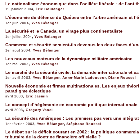
Le nationalisme économique dans l’oeillère libérale : de l’antith
19 janvier 2004
,
Éric Boulanger
L’économie de défense du Québec entre l’arbre américain et l
1er juin 2004
,
Yves Bélanger
La sécurité et le Canada, un virage plus continentaliste
1er juillet 2004
,
Yves Bélanger
Commerce et sécurité seraient-ils devenus les deux faces d’u
1er août 2004
,
Yves Bélanger
Les nouveaux moteurs de la dynamique militaire américaine
1er mai 2003
,
Yves Bélanger
Le marché de la sécurité civile, la demande internationale et 
1er avril 2003
,
Yves Bélanger
,
Anne-Marie Ladouceur
,
Diane Roussel
Nouvelle économie et firmes multinationales. Les enjeux théori
paradigme éclectique
avril 2003
,
Éric Jasmin
Le concept d’hégémonie en économie politique internationale
avril 2003
,
Gregory Vanel
La sécurité des Amériques : Les premiers pas vers une intégrat
1er février 2003
,
Yves Bélanger
,
Stéphane Roussel
Le débat sur le déficit courant en 2002 : la politique commercia
tributaire de la doctrine financière officielle ?