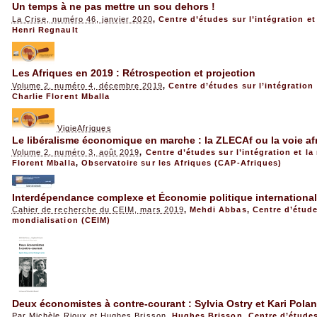
Un temps à ne pas mettre un sou dehors !
La Crise, numéro 46, janvier 2020
,
Centre d’études sur l’intégration e
Henri Regnault
Les Afriques en 2019 : Rétrospection et projection
Volume 2, numéro 4, décembre 2019
,
Centre d’études sur l’intégration
Charlie Florent Mballa
VigieAfriques
Le libéralisme économique en marche : la ZLECAf ou la voie af
Volume 2, numéro 3, août 2019
,
Centre d’études sur l’intégration et l
Florent Mballa
,
Observatoire sur les Afriques (CAP-Afriques)
Interdépendance complexe et Économie politique international
Cahier de recherche du CEIM, mars 2019
,
Mehdi Abbas
,
Centre d’études
mondialisation (CEIM)
Deux économistes à contre-courant : Sylvia Ostry et Kari Polan
Par Michèle Rioux et Hughes Brisson
,
Hughes Brisson
,
Centre d’études 