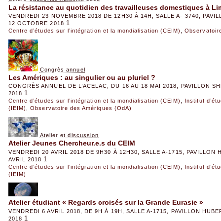
La résistance au quotidien des travailleuses domestiques à Li
VENDREDI 23 NOVEMBRE 2018 DE 12H30 À 14H, SALLE A- 3740, PAV
1
12 OCTOBRE 2018
Centre d’études sur l’intégration et la mondialisation (CEIM)
,
Observatoir
Congrès annuel
Les Amériques : au singulier ou au pluriel ?
CONGRÈS ANNUEL DE L’ACELAC, DU 16 AU 18 MAI 2018, PAVILLON S
1
2018
Centre d’études sur l’intégration et la mondialisation (CEIM)
,
Institut d’é
(IEIM)
,
Observatoire des Amériques (OdA)
Atelier et discussion
Atelier Jeunes Chercheur.e.s du CEIM
VENDREDI 20 AVRIL 2018 DE 9H30 À 12H30, SALLE A-1715, PAVILLON
1
AVRIL 2018
Centre d’études sur l’intégration et la mondialisation (CEIM)
,
Institut d’é
(IEIM)
Atelier étudiant « Regards croisés sur la Grande Eurasie »
VENDREDI 6 AVRIL 2018, DE 9H À 19H, SALLE A-1715, PAVILLON HUBE
1
2018