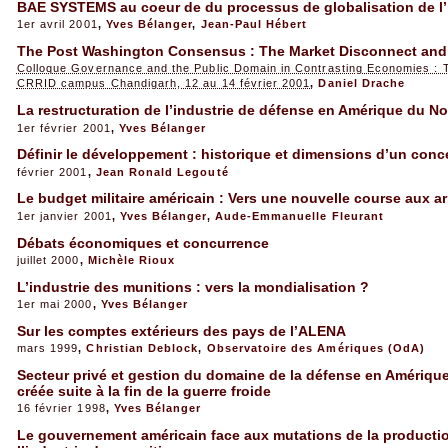
BAE SYSTEMS au coeur de du processus de globalisation de l’i
1er avril 2001
,
Yves Bélanger
,
Jean-Paul Hébert
The Post Washington Consensus : The Market Disconnect and
Colloque Governance and the Public Domain in Contrasting Economies : 
CRRID campus Chandigarh, 12 au 14 février 2001
,
Daniel Drache
La restructuration de l’industrie de défense en Amérique du Nor
1er février 2001
,
Yves Bélanger
Définir le développement : historique et dimensions d’un conc
février 2001
,
Jean Ronald Legouté
Le budget militaire américain : Vers une nouvelle course aux 
1er janvier 2001
,
Yves Bélanger
,
Aude-Emmanuelle Fleurant
Débats économiques et concurrence
juillet 2000
,
Michèle Rioux
L’industrie des munitions : vers la mondialisation ?
1er mai 2000
,
Yves Bélanger
Sur les comptes extérieurs des pays de l’ALENA
mars 1999
,
Christian Deblock
,
Observatoire des Amériques (OdA)
Secteur privé et gestion du domaine de la défense en Amériqu
créée suite à la fin de la guerre froide
16 février 1998
,
Yves Bélanger
Le gouvernement américain face aux mutations de la productio