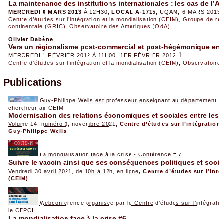
La maintenance des institutions internationales : les cas de
MERCREDI 6 MARS 2013
À 12H30,
LOCAL A-1715,
UQAM, 6 MARS 201
Centre d’études sur l’intégration et la mondialisation (CEIM)
,
Groupe de re
continentale (GRIC)
,
Observatoire des Amériques (OdA)
Olivier Dabène
Vers un régionalisme post-commercial et post-hégémonique en
1
MERCREDI 1 FÉVRIER 2012 À 11H00, 1ER FÉVRIER 2012
Centre d’études sur l’intégration et la mondialisation (CEIM)
,
Observatoir
Publications
Guy-Philippe Wells est professeur enseignant au département 
chercheur au CEIM
Modernisation des relations économiques et sociales entre le
Volume 14, numéro 3, novembre 2021
,
Centre d’études sur l’intégratio
Guy-Philippe Wells
La mondialisation face à la crise - Conférence # 7
Suivre le vaccin ainsi que ses conséquences politiques et soc
Vendredi 30 avril 2021, de 10h à 12h, en ligne
,
Centre d’études sur l’int
(CEIM)
Webconférence organisée par le Centre d’études sur l’intégrati
le CEPCI
La mondialisation face à la crise #6