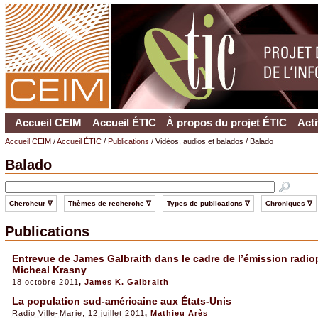
Accueil CEIM
Accueil ÉTIC
À propos du projet ÉTIC
Acti
Accueil CEIM
/
Accueil ÉTIC
/
Publications
/ Vidéos, audios et balados / Balado
Balado
Chercheur ∇
Thèmes de recherche ∇
Types de publications ∇
Chroniques ∇
Publications
Entrevue de James Galbraith dans le cadre de l’émission radi
Micheal Krasny
18 octobre 2011
,
James K. Galbraith
La population sud-américaine aux États-Unis
Radio Ville-Marie, 12 juillet 2011
,
Mathieu Arès