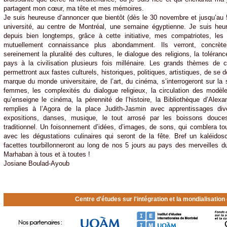
partagent mon cœur, ma tête et mes mémoires.
Je suis heureuse d’annoncer que bientôt (dès le 30 novembre et jusqu’au
université, au centre de Montréal, une semaine égyptienne. Je suis heur
depuis bien longtemps, grâce à cette initiative, mes compatriotes, les
mutuellement connaissance plus abondamment. Ils verront, concrè
sereinement la pluralité des cultures, le dialogue des religions, la toléran
pays à la civilisation plusieurs fois millénaire. Les grands thèmes de 
permettront aux fastes culturels, historiques, politiques, artistiques, de se
marque du monde universitaire, de l’art, du cinéma, s’interrogeront sur la s
femmes, les complexités du dialogue religieux, la circulation des modèle
qu’enseigne le cinéma, la pérennité de l’histoire, la Bibliothèque d’Alexa
remplies à l’Agora de la place Judith-Jasmin avec apprentissages dive
expositions, danses, musique, le tout arrosé par les boissons douce
traditionnel. Un foisonnement d’idées, d’images, de sons, qui comblera to
avec les dégustations culinaires qui seront de la fête. Bref un kaléidos
facettes tourbillonneront au long de nos 5 jours au pays des merveilles 
Marhaban à tous et à toutes !
Josiane Boulad-Ayoub
Centre d'études sur l'intégration et la mondialisatio