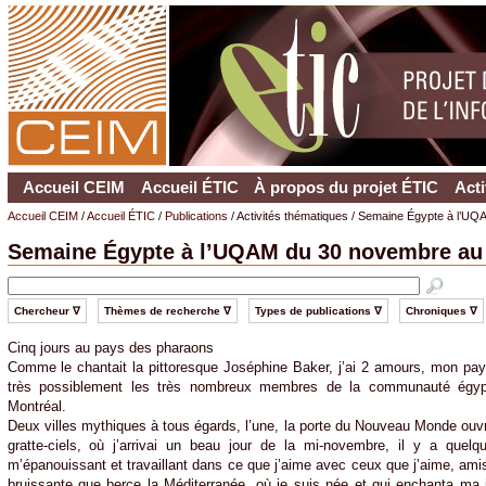
Accueil CEIM
Accueil ÉTIC
À propos du projet ÉTIC
Acti
Accueil CEIM
/
Accueil ÉTIC
/
Publications
/ Activités thématiques / Semaine Égypte à l’
Semaine Égypte à l’UQAM du 30 novembre au
Chercheur ∇
Thèmes de recherche ∇
Types de publications ∇
Chroniques ∇
Cinq jours au pays des pharaons
Comme le chantait la pittoresque Joséphine Baker, j’ai 2 amours, mon pay
très possiblement les très nombreux membres de la communauté égypt
Montréal.
Deux villes mythiques à tous égards, l’une, la porte du Nouveau Monde ouvr
gratte-ciels, où j’arrivai un beau jour de la mi-novembre, il y a quel
m’épanouissant et travaillant dans ce que j’aime avec ceux que j’aime, amis 
bruissante que berce la Méditerranée, où je suis née et qui enchanta ma