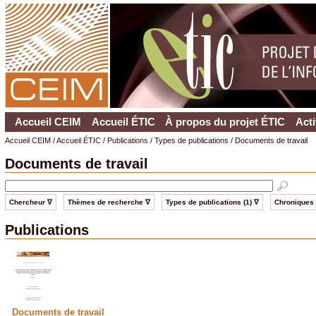
Accueil CEIM
Accueil ÉTIC
À propos du projet ÉTIC
Acti
Accueil CEIM
/
Accueil ÉTIC
/
Publications
/ Types de publications / Documents de travail
Documents de travail
Chercheur ∇
Thèmes de recherche ∇
Types de publications (1) ∇
Chroniques
Publications
Documents de travail