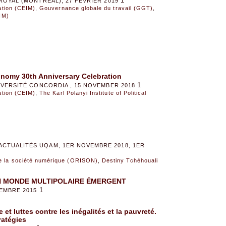
1
ROYAL (MONTRÉAL), 27 FÉVRIER 2019
sation (CEIM)
,
Gouvernance globale du travail (GGT)
,
EIM)
Economy 30th Anniversary Celebration
1
NIVERSITÉ CONCORDIA , 15 NOVEMBER 2018
sation (CEIM)
,
The Karl Polanyi Institute of Political
ACTUALITÉS UQAM, 1ER NOVEMBRE 2018, 1ER
de la société numérique (ORISON)
,
Destiny Tchéhouali
 MONDE MULTIPOLAIRE ÉMERGENT
1
VEMBRE 2015
et luttes contre les inégalités et la pauvreté.
ratégies