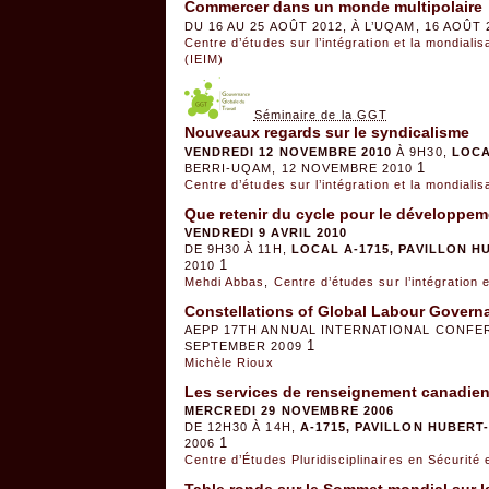
Commercer dans un monde multipolaire
DU 16 AU 25 AOÛT 2012, À L’UQAM, 16 AOÛT 
Centre d’études sur l’intégration et la mondiali
(IEIM)
Séminaire de la GGT
Nouveaux regards sur le syndicalisme
VENDREDI 12 NOVEMBRE 2010
À 9H30,
LOCA
1
BERRI-UQAM, 12 NOVEMBRE 2010
Centre d’études sur l’intégration et la mondiali
Que retenir du cycle pour le développe
VENDREDI 9 AVRIL 2010
DE 9H30 À 11H,
LOCAL A-1715, PAVILLON H
1
2010
Mehdi Abbas
,
Centre d’études sur l’intégration 
Constellations of Global Labour Governan
AEPP 17TH ANNUAL INTERNATIONAL CONFERE
1
SEPTEMBER 2009
Michèle Rioux
Les services de renseignement canadien
MERCREDI 29 NOVEMBRE 2006
DE 12H30 À 14H,
A-1715, PAVILLON HUBERT
1
2006
Centre d’Études Pluridisciplinaires en Sécurité