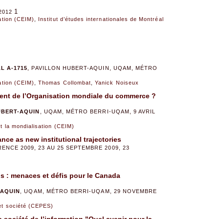
1
2012
sation (CEIM)
,
Institut d’études internationales de Montréal
L A-1715
, PAVILLON HUBERT-AQUIN, UQAM, MÉTRO
sation (CEIM)
,
Thomas Collombat
,
Yanick Noiseux
ment de l’Organisation mondiale du commerce ?
UBERT-AQUIN
, UQAM, MÉTRO BERRI-UQAM, 9 AVRIL
et la mondialisation (CEIM)
ce as new institutional trajectories
NCE 2009, 23 AU 25 SEPTEMBRE 2009, 23
s : menaces et défis pour le Canada
-AQUIN
, UQAM, MÉTRO BERRI-UQAM, 29 NOVEMBRE
 et société (CEPES)