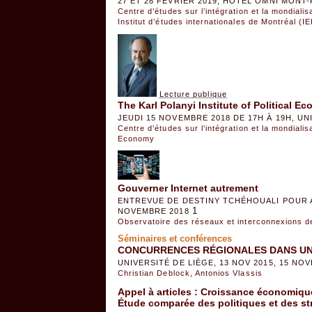
27 ET 28 FÉVRIER 2019, HÔTEL OMNI MONT-
Centre d’études sur l’intégration et la mondiali
Institut d’études internationales de Montréal (I
Lecture publique
The Karl Polanyi Institute of Political 
JEUDI 15 NOVEMBRE 2018 DE 17H À 19H, U
Centre d’études sur l’intégration et la mondiali
Economy
Gouverner Internet autrement
ENTREVUE DE DESTINY TCHÉHOUALI POUR 
1
NOVEMBRE 2018
Observatoire des réseaux et interconnexions 
Séminaires et conférences
CONCURRENCES RÉGIONALES DANS UN
UNIVERSITÉ DE LIÈGE, 13 NOV 2015, 15 NO
Christian Deblock
,
Antonios Vlassis
Appel à articles : Croissance économique 
Étude comparée des politiques et des st