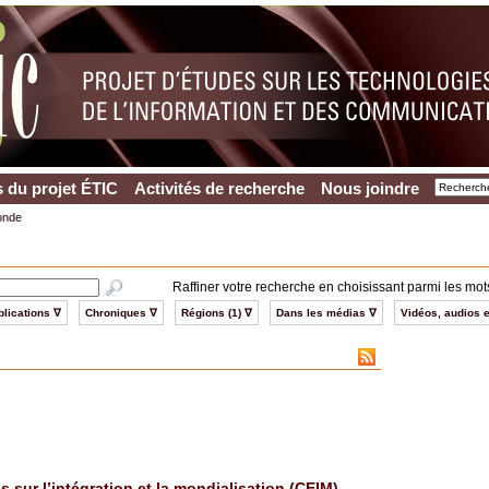
 du projet ÉTIC
Activités de recherche
Nous joindre
onde
Raffiner votre recherche en choisissant parmi les mots
lications ∇
Chroniques ∇
Régions (1) ∇
Dans les médias ∇
Vidéos, audios e
 sur l’intégration et la mondialisation (CEIM)