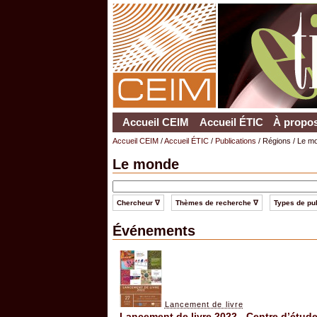
Accueil CEIM
Accueil ÉTIC
À propos
Accueil CEIM
/
Accueil ÉTIC
/
Publications
/ Régions / Le m
Le monde
Chercheur ∇
Thèmes de recherche ∇
Types de pub
Événements
Lancement de livre
Lancement de livre 2022 - Centre d’études