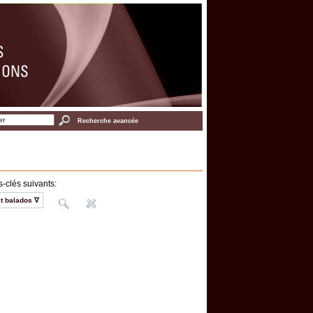
Recherche avancée
-clés suivants:
t balados ∇