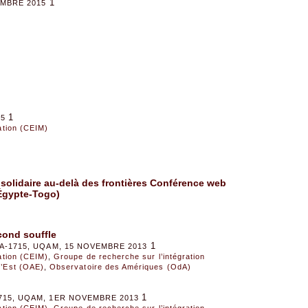
1
EMBRE 2015
1
15
sation (CEIM)
solidaire au-delà des frontières Conférence web
Égypte-Togo)
cond souffle
1
A-1715, UQAM, 15 NOVEMBRE 2013
sation (CEIM)
,
Groupe de recherche sur l’intégration
l’Est (OAE)
,
Observatoire des Amériques (OdA)
1
715, UQAM, 1ER NOVEMBRE 2013
sation (CEIM)
,
Groupe de recherche sur l’intégration