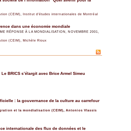
 société de l’information "Quel avenir pour la
sation (CEIM)
,
Institut d’études internationales de Montréal
rrence dans une économie mondiale
E RÉPONSE À LA MONDIALISATION, NOVEMBRE 2001,
sation (CEIM)
,
Michèle Rioux
Le BRICS s’élargit avec Brice Armel Simeu
ificielle : la gouvernance de la culture au carrefour
gration et la mondialisation (CEIM)
,
Antonios Vlassis
nce internationale des flux de données et le