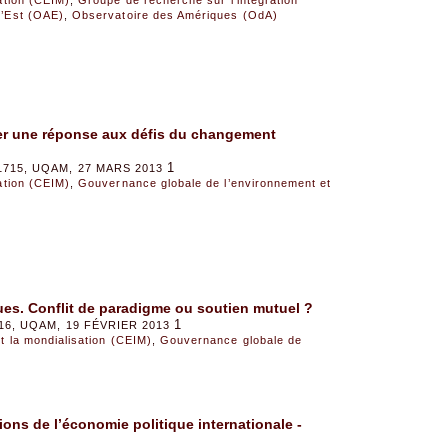
l’Est (OAE)
,
Observatoire des Amériques (OdA)
ter une réponse aux défis du changement
1
1715, UQAM, 27 MARS 2013
sation (CEIM)
,
Gouvernance globale de l’environnement et
es. Conflit de paradigme ou soutien mutuel ?
1
316, UQAM, 19 FÉVRIER 2013
et la mondialisation (CEIM)
,
Gouvernance globale de
ons de l’économie politique internationale -