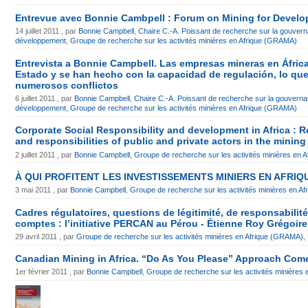
Entrevue avec Bonnie Cambpell : Forum on Mining for Develop
14 juillet 2011 , par
Bonnie Campbell
,
Chaire C.-A. Poissant de recherche sur la gouverna
développement
,
Groupe de recherche sur les activités minières en Afrique (GRAMA)
Entrevista a Bonnie Campbell. Las empresas mineras en África
Estado y se han hecho con la capacidad de regulación, lo qu
numerosos conflictos
6 juillet 2011 , par
Bonnie Campbell
,
Chaire C.-A. Poissant de recherche sur la gouvernan
développement
,
Groupe de recherche sur les activités minières en Afrique (GRAMA)
Corporate Social Responsibility and development in Africa : R
and responsibilities of public and private actors in the mining
2 juillet 2011 , par
Bonnie Campbell
,
Groupe de recherche sur les activités minières en
À QUI PROFITENT LES INVESTISSEMENTS MINIERS EN AFRIQ
3 mai 2011 , par
Bonnie Campbell
,
Groupe de recherche sur les activités minières en 
Cadres régulatoires, questions de légitimité, de responsabilité
comptes : l’initiative PERCAN au Pérou - Étienne Roy Grégoire
29 avril 2011 , par
Groupe de recherche sur les activités minières en Afrique (GRAMA)
,
Canadian Mining in Africa. “Do As You Please” Approach Com
1er février 2011 , par
Bonnie Campbell
,
Groupe de recherche sur les activités minières