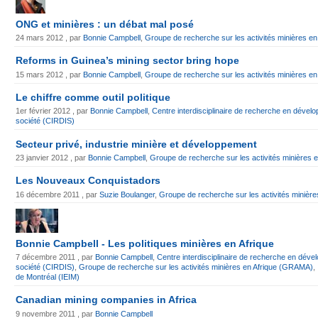
ONG et minières : un débat mal posé
24 mars 2012 , par
Bonnie Campbell
,
Groupe de recherche sur les activités minières 
Reforms in Guinea’s mining sector bring hope
15 mars 2012 , par
Bonnie Campbell
,
Groupe de recherche sur les activités minières 
Le chiffre comme outil politique
1er février 2012 , par
Bonnie Campbell
,
Centre interdisciplinaire de recherche en dévelo
société (CIRDIS)
Secteur privé, industrie minière et développement
23 janvier 2012 , par
Bonnie Campbell
,
Groupe de recherche sur les activités minières
Les Nouveaux Conquistadors
16 décembre 2011 , par
Suzie Boulanger
,
Groupe de recherche sur les activités minièr
Bonnie Campbell - Les politiques minières en Afrique
7 décembre 2011 , par
Bonnie Campbell
,
Centre interdisciplinaire de recherche en dével
société (CIRDIS)
,
Groupe de recherche sur les activités minières en Afrique (GRAMA)
,
de Montréal (IEIM)
Canadian mining companies in Africa
9 novembre 2011 , par
Bonnie Campbell