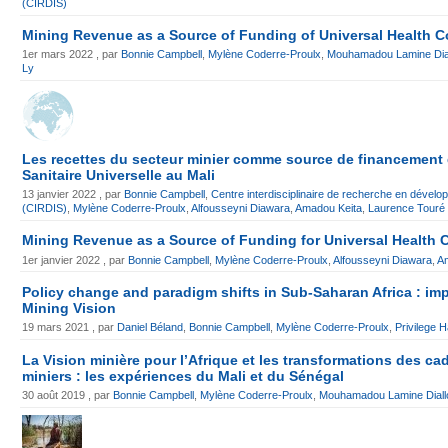
(CIRDIS)
Mining Revenue as a Source of Funding of Universal Health C
1er mars 2022 , par
Bonnie Campbell
,
Mylène Coderre-Proulx
,
Mouhamadou Lamine Dia
Ly
Les recettes du secteur minier comme source de financement 
Sanitaire Universelle au Mali
13 janvier 2022 , par
Bonnie Campbell
,
Centre interdisciplinaire de recherche en dévelop
(CIRDIS)
,
Mylène Coderre-Proulx
,
Alfousseyni Diawara
,
Amadou Keita
,
Laurence Touré
Mining Revenue as a Source of Funding for Universal Health C
1er janvier 2022 , par
Bonnie Campbell
,
Mylène Coderre-Proulx
,
Alfousseyni Diawara
,
A
Policy change and paradigm shifts in Sub-Saharan Africa : imp
Mining Vision
19 mars 2021 , par
Daniel Béland
,
Bonnie Campbell
,
Mylène Coderre-Proulx
,
Privilege 
La Vision minière pour l’Afrique et les transformations des ca
miniers : les expériences du Mali et du Sénégal
30 août 2019 , par
Bonnie Campbell
,
Mylène Coderre-Proulx
,
Mouhamadou Lamine Diall