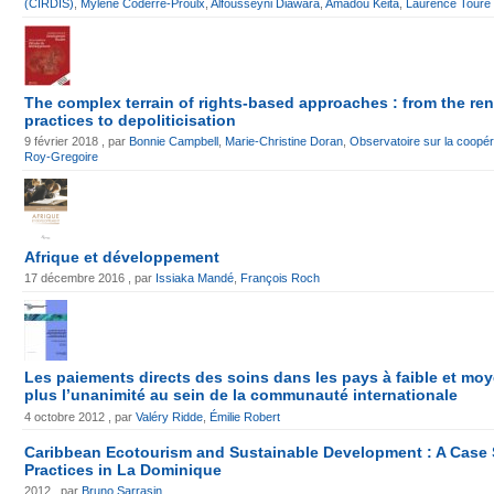
(CIRDIS)
,
Mylène Coderre-Proulx
,
Alfousseyni Diawara
,
Amadou Keita
,
Laurence Touré
The complex terrain of rights-based approaches : from the r
practices to depoliticisation
9 février 2018 , par
Bonnie Campbell
,
Marie-Christine Doran
,
Observatoire sur la coopéra
Roy-Gregoire
Afrique et développement
17 décembre 2016 , par
Issiaka Mandé
,
François Roch
Les paiements directs des soins dans les pays à faible et mo
plus l’unanimité au sein de la communauté internationale
4 octobre 2012 , par
Valéry Ridde
,
Émilie Robert
Caribbean Ecotourism and Sustainable Development : A Case 
Practices in La Dominique
2012 , par
Bruno Sarrasin