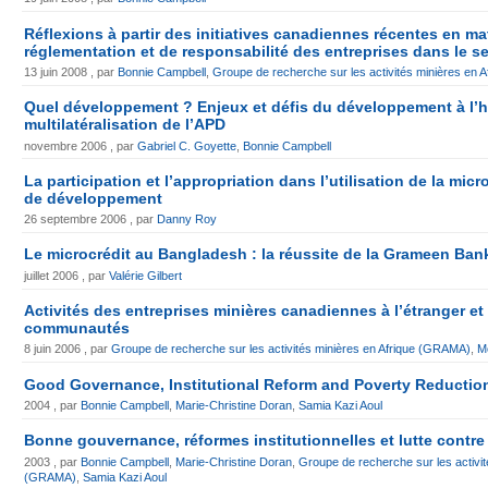
Réflexions à partir des initiatives canadiennes récentes en ma
réglementation et de responsabilité des entreprises dans le se
13 juin 2008 , par
Bonnie Campbell
,
Groupe de recherche sur les activités minières en
Quel développement ? Enjeux et défis du développement à l’h
multilatéralisation de l’APD
novembre 2006 , par
Gabriel C. Goyette
,
Bonnie Campbell
La participation et l’appropriation dans l’utilisation de la mi
de développement
26 septembre 2006 , par
Danny Roy
Le microcrédit au Bangladesh : la réussite de la Grameen Ban
juillet 2006 , par
Valérie Gilbert
Activités des entreprises minières canadiennes à l’étranger et
communautés
8 juin 2006 , par
Groupe de recherche sur les activités minières en Afrique (GRAMA)
,
M
Good Governance, Institutional Reform and Poverty Reduction
2004 , par
Bonnie Campbell
,
Marie-Christine Doran
,
Samia Kazi Aoul
Bonne gouvernance, réformes institutionnelles et lutte contre
2003 , par
Bonnie Campbell
,
Marie-Christine Doran
,
Groupe de recherche sur les activit
(GRAMA)
,
Samia Kazi Aoul