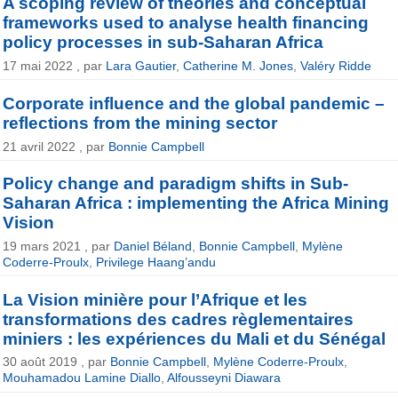
A scoping review of theories and conceptual
frameworks used to analyse health financing
policy processes in sub-Saharan Africa
17 mai 2022 , par
Lara Gautier
,
Catherine M. Jones
,
Valéry Ridde
Corporate influence and the global pandemic –
reflections from the mining sector
21 avril 2022 , par
Bonnie Campbell
Policy change and paradigm shifts in Sub-
Saharan Africa : implementing the Africa Mining
Vision
19 mars 2021 , par
Daniel Béland
,
Bonnie Campbell
,
Mylène
Coderre-Proulx
,
Privilege Haang’andu
La Vision minière pour l’Afrique et les
transformations des cadres règlementaires
miniers : les expériences du Mali et du Sénégal
30 août 2019 , par
Bonnie Campbell
,
Mylène Coderre-Proulx
,
Mouhamadou Lamine Diallo
,
Alfousseyni Diawara