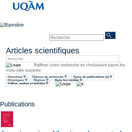
Accueil
À propos
Chercheurs
Publications
Événements
Mines/Santé
REINVENTERRA
Nous joindre
Articles scientifiques
Raffiner votre recherche en choisissant parmi les
mots-clés suivants:
Chercheur ∇
Thèmes de recherche ∇
Types de publications (1) ∇
Chroniques ∇
Régions ∇
Dans les médias ∇
Vidéos, audios et balados ∇
Publications