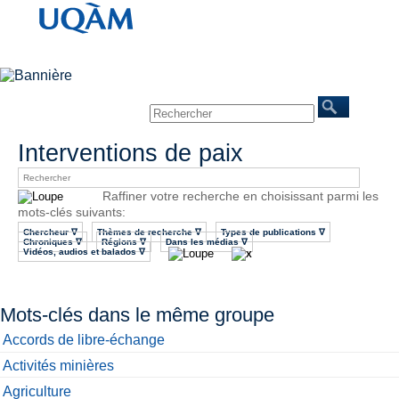
Accueil
À propos
Chercheurs
Publications
Événements
Mines/Santé
REINVENTERRA
Nous joindre
Interventions de paix
Raffiner votre recherche en choisissant parmi les
mots-clés suivants:
Chercheur ∇
Thèmes de recherche ∇
Types de publications ∇
Chroniques ∇
Régions ∇
Dans les médias ∇
Vidéos, audios et balados ∇
Mots-clés dans le même groupe
Accords de libre-échange
Activités minières
Agriculture