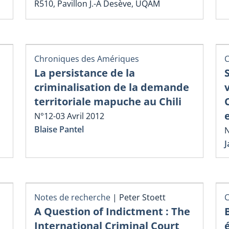
R510, Pavillon J.-A Desève, UQAM
Chroniques des Amériques
C
La persistance de la
criminalisation de la demande
territoriale mapuche au Chili
N°12-03 Avril 2012
Blaise Pantel
N
J
Notes de recherche
|
Peter Stoett
C
A Question of Indictment : The
B
International Criminal Court