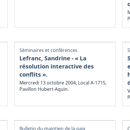
c
M
P
Séminaires et conférences
S
Lefranc, Sandrine - « La
résolution interactive des
conflits ».
Mercredi 13 octobre 2004, Local A-1715,
Pavillon Hubert-Aquin.
V
P
Bulletin du maintien de la paix
C