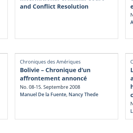
and Conflict Resolution
N
A
Chroniques des Amériques
C
Bolivie – Chronique d’un
affrontement annoncé
No. 08-15. Septembre 2008
Manuel De la Fuente
,
Nancy Thede
N
L