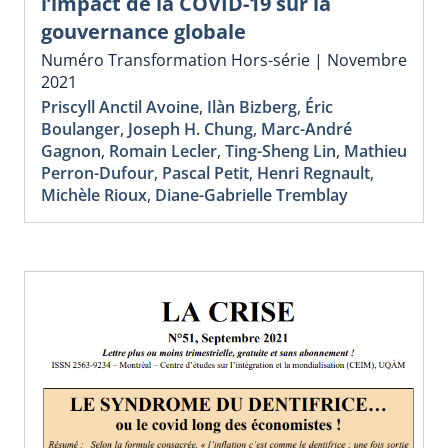
l’impact de la COVID-19 sur la
gouvernance globale
Numéro Transformation Hors-série | Novembre
2021
Priscyll Anctil Avoine
,
Ilàn Bizberg
,
Éric
Boulanger
,
Joseph H. Chung
,
Marc-André
Gagnon
,
Romain Lecler
,
Ting-Sheng Lin
,
Mathieu
Perron-Dufour
,
Pascal Petit
,
Henri Regnault
,
Michèle Rioux
,
Diane-Gabrielle Tremblay