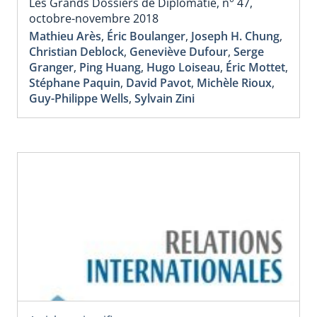
Les Grands Dossiers de Diplomatie, n° 47,
octobre-novembre 2018
Mathieu Arès
,
Éric Boulanger
,
Joseph H. Chung
,
Christian Deblock
,
Geneviève Dufour
,
Serge
Granger
,
Ping Huang
,
Hugo Loiseau
,
Éric Mottet
,
Stéphane Paquin
,
David Pavot
,
Michèle Rioux
,
Guy-Philippe Wells
,
Sylvain Zini