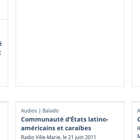
é
:
Audios
|
Balado
A
Communauté d’États latino-
américains et caraïbes
R
M
Radio Ville-Marie, le 21 juin 2011