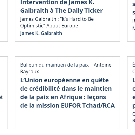
Intervention de James K.
Galbraith à The Daily Ticker
James Galbraith : “It’s Hard to Be
R
Optimistic” About Europe
M
James K. Galbraith
Bulletin du maintien de la paix
|
Antoine
É
Rayroux
é
L’Union européenne en quête
de crédibilité dans le maintien
de la paix en Afrique : leçons
et
de la mission EUFOR Tchad/RCA
C
R