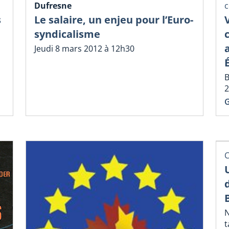
Dufresne
s
Le salaire, un enjeu pour l’Euro-
syndicalisme
Jeudi 8 mars 2012 à 12h30
B
2
G
C
N
t