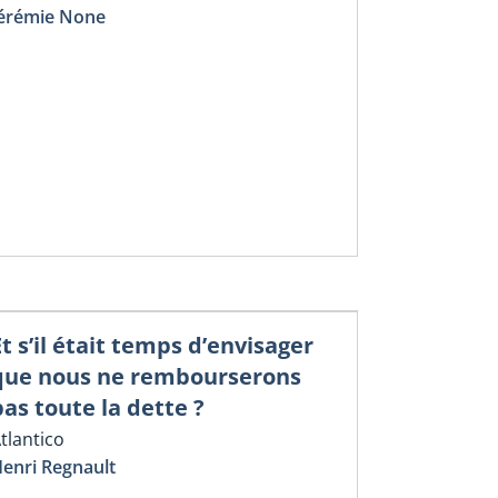
érémie None
Et s’il était temps d’envisager
que nous ne rembourserons
pas toute la dette ?
tlantico
enri Regnault