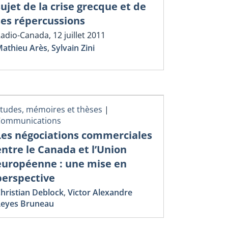
sujet de la crise grecque et de
ses répercussions
adio-Canada, 12 juillet 2011
athieu Arès
,
Sylvain Zini
tudes, mémoires et thèses
|
Communications
Les négociations commerciales
entre le Canada et l’Union
européenne : une mise en
perspective
hristian Deblock
,
Victor Alexandre
eyes Bruneau