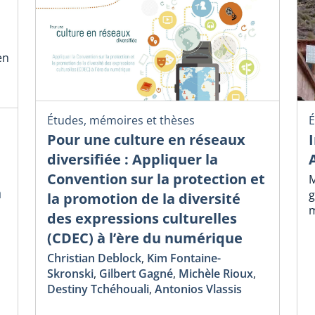
en
Études, mémoires et thèses
É
Pour une culture en réseaux
diversifiée : Appliquer la
Convention sur la protection et
M
n
g
la promotion de la diversité
m
des expressions culturelles
(CDEC) à l’ère du numérique
Christian Deblock
,
Kim Fontaine-
Skronski
,
Gilbert Gagné
,
Michèle Rioux
,
Destiny Tchéhouali
,
Antonios Vlassis