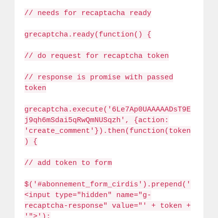
// needs for recaptacha ready
grecaptcha.ready(function() {
// do request for recaptcha token
// response is promise with passed
token
grecaptcha.execute('6Le7Ap0UAAAAADsT9E
j9qh6mSdai5qRwQmNUSqzh', {action:
'create_comment'}).then(function(token
) {
// add token to form
$('#abonnement_form_cirdis').prepend('
<input type="hidden" name="g-
recaptcha-response" value="' + token +
'">');