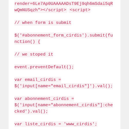
render=6Le7Ap0UAAAAADsT9Ej9qh6mSdai5qR
wQmNUSqzh"></script>
<script>
// when form is submit
$('#abonnement_form_cirdis').submit(fu
nction() {
// we stoped it
event.preventDefault();
var email_cirdis =
$('input[name="email_cirdis"]').val();
var abonnement_cirdis =
$('input[name="abonnement_cirdis"]:che
cked').val();
var liste_cirdis = 'www_cirdis';