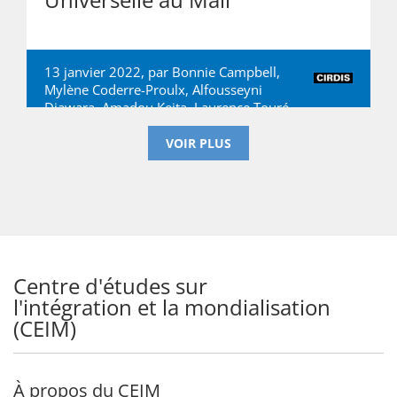
13 janvier 2022, par
Bonnie Campbell
,
Mylène Coderre-Proulx
,
Alfousseyni
Diawara
,
Amadou Keita
,
Laurence Touré
VOIR PLUS
Centre d'études sur
l'intégration et la mondialisation
(CEIM)
À propos du CEIM