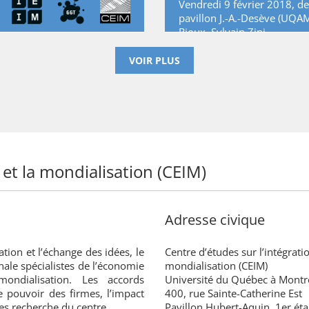
Vendredi 9 février 2018, d
pavillon J.-A.-Desève (UQAM
Rioux
,
Sylvain Zini
VOIR PLUS
 et la mondialisation (CEIM)
Adresse civique
ation et l’échange des idées, le
Centre d’études sur l’intégratio
nale spécialistes de l’économie
mondialisation (CEIM)
mondialisation. Les accords
Université du Québec à Montr
e pouvoir des firmes, l’impact
400, rue Sainte-Catherine Est
es recherche du centre.
Pavillon Hubert-Aquin, 1er éta