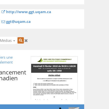
http://www.ggt.uqam.ca
ggt@uqam.ca
Médias
ers une
ialement
 lancement
nadien