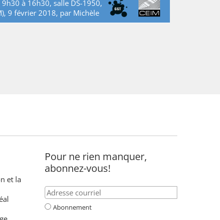
e 9h30 à 16h30, salle DS-1950,
), 9 février 2018, par
Michèle
Pour ne rien manquer,
abonnez-vous!
n et la
éal
Abonnement
ge,