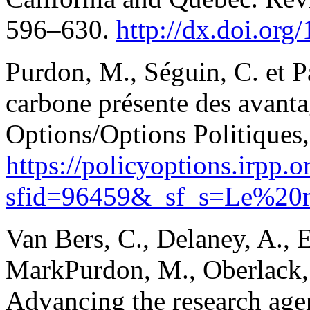
596–630.
http://dx.doi.org
Purdon, M., Séguin, C. et P
carbone présente des avanta
Options/Options Politiques,
https://policyoptions.irpp.or
sfid=96459&_sf_s=Le%2
Van Bers, C., Delaney, A., 
MarkPurdon, M., Oberlack, 
Advancing the research ag