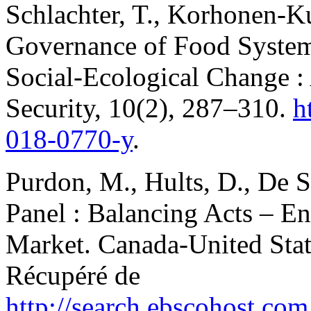
Schlachter, T., Korhonen-Ku
Governance of Food Systems
Social-Ecological Change :
Security, 10(2), 287–310.
h
018-0770-y
.
Purdon, M., Hults, D., De Si
Panel : Balancing Acts – E
Market. Canada-United Stat
Récupéré de
http://search.ebscohost.co