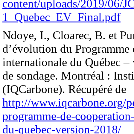
content/uploads/2019/06/
1_Quebec_EV_Final.pdf
Ndoye, I., Cloarec, B. et P
d’évolution du Programme d
internationale du Québec – 
de sondage. Montréal : Inst
(IQCarbone). Récupéré de
http://www.iqcarbone.org/p
programme-de-cooperation-c
du-quebec-version-2018/