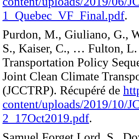
content/uploads/2019/06/
1_Quebec_VF_Final.pdf
.
Purdon, M., Giuliano, G., W
S., Kaiser, C., … Fulton, L
Transportation Policy Sequ
Joint Clean Climate Transpo
(JCCTRP). Récupéré de
htt
content/uploads/2019/10/
2_17Oct2019.pdf
.
Samuel Forget Lord, S., Dow