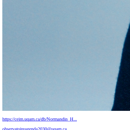
https://ceim.uqam.ca/db/Normandin_H...
observatoireagenda2030@uqam.ca