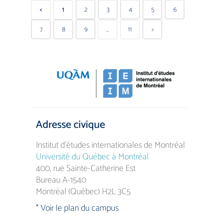
<
1
2
3
4
5
6
7
8
9
...
11
>
Adresse civique
Institut d’études internationales de Montréal
Université du Québec à Montréal
400, rue Sainte-Catherine Est
Bureau A-1540
Montréal (Québec) H2L 3C5
* Voir le plan du campus