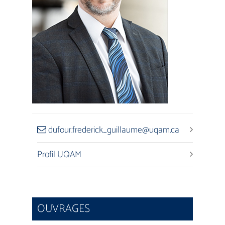
dufour.frederick_guillaume@uqam.ca
Profil UQAM
OUVRAGES