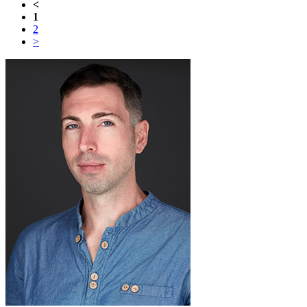
<
1
2
>