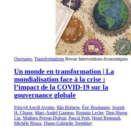
Ouvrages
,
Transformations
Revue Interventions économiques
Un monde en transformation | La
mondialisation face à la crise :
l’impact de la COVID-19 sur la
gouvernance globale
Priscyll Anctil Avoine
,
Ilàn Bizberg
,
Éric Boulanger
,
Joseph
H. Chung
,
Marc-André Gagnon
,
Romain Lecler
,
Ting-Sheng
Lin
,
Mathieu Perron-Dufour
,
Pascal Petit
,
Henri Regnault
,
Michèle Rioux
,
Diane-Gabrielle Tremblay