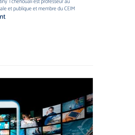
iny Tchéhouali est professeur au
ale et publique et membre du CEIM
nt