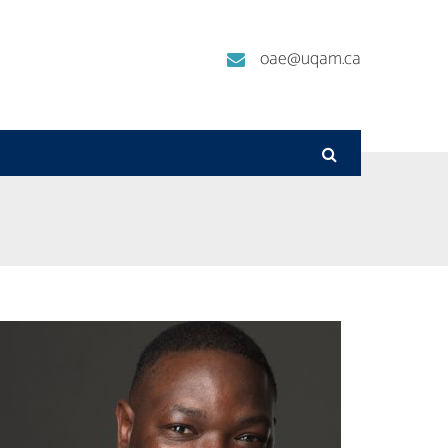
oae@uqam.ca