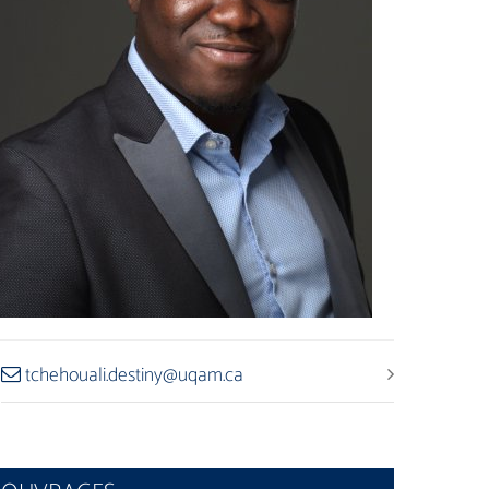
tchehouali.destiny@uqam.ca