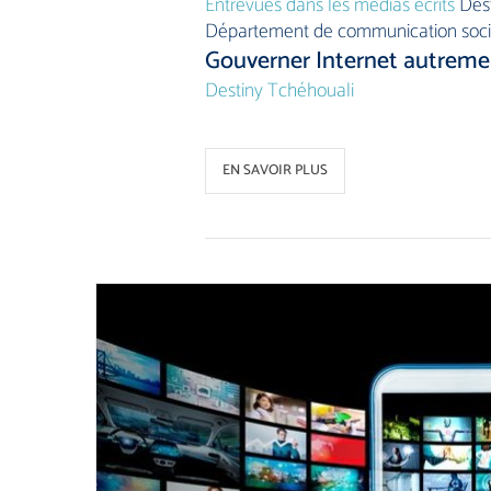
Entrevues dans les médias écrits
Dest
Département de communication soci
Gouverner Internet autreme
Destiny Tchéhouali
EN SAVOIR PLUS