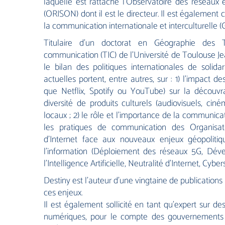
laquelle est rattaché l’Observatoire des réseaux 
(ORISON) dont il est le directeur. Il est également
la communication internationale et interculturelle (
Titulaire d’un doctorat en Géographie des T
communication (TIC) de l’Université de Toulouse Je
le bilan des politiques internationales de solid
actuelles portent, entre autres, sur : 1) l’impact 
que Netflix, Spotify ou YouTube) sur la découvr
diversité de produits culturels (audiovisuels, ci
locaux ; 2) le rôle et l’importance de la communic
les pratiques de communication des Organisati
d’Internet face aux nouveaux enjeux géopoliti
l’information (Déploiement des réseaux 5G, Dév
l’Intelligence Artificielle, Neutralité d’Internet, Cybe
Destiny est l’auteur d’une vingtaine de publications 
ces enjeux.
Il est également sollicité en tant qu’expert sur des
numériques, pour le compte des gouvernements