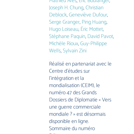
Mathieu Arès
,
Éric Boulanger
,
Joseph H. Chung
,
Christian
Deblock
,
Geneviève Dufour
,
Serge Granger
,
Ping Huang
,
Hugo Loiseau
,
Éric Mottet
,
Stéphane Paquin
,
David Pavot
,
Michèle Rioux
,
Guy-Philippe
Wells
,
Sylvain Zini
Réalisé en partenariat avec le
Centre d’études sur
l’intégration et la
mondialisation (CEIM), le
numéro 47 des Grands
Dossiers de Diplomatie « Vers
une guerre commerciale
mondiale ? » est désormais
disponible en ligne.
Sommaire du numéro