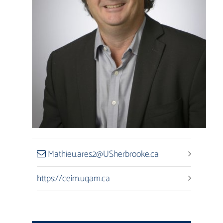
Mathieu.ares2@USherbrooke.ca
https://ceim.uqam.ca