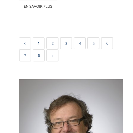
EN SAVOIR PLUS
<
1
2
3
4
5
6
7
8
>