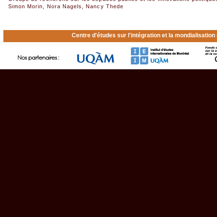
Simon Morin
,
Nora Nagels
,
Nancy Thede
Centre d'études sur l'intégration et la mondialisatio