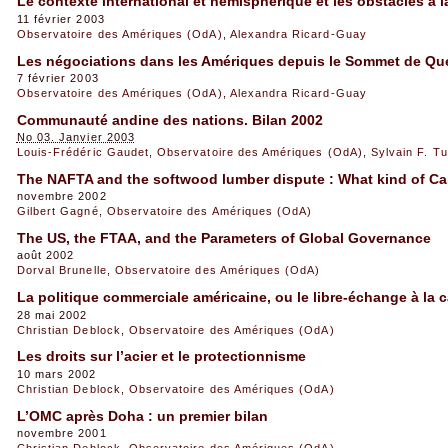
Le contexte international et hémisphérique et les obstacles à l
11 février 2003
Observatoire des Amériques (OdA)
,
Alexandra Ricard-Guay
Les négociations dans les Amériques depuis le Sommet de Q
7 février 2003
Observatoire des Amériques (OdA)
,
Alexandra Ricard-Guay
Communauté andine des nations. Bilan 2002
No 03. Janvier 2003
Louis-Frédéric Gaudet
,
Observatoire des Amériques (OdA)
,
Sylvain F. Tu
The NAFTA and the softwood lumber dispute : What kind of Ca
novembre 2002
Gilbert Gagné
,
Observatoire des Amériques (OdA)
The US, the FTAA, and the Parameters of Global Governance
août 2002
Dorval Brunelle
,
Observatoire des Amériques (OdA)
La politique commerciale américaine, ou le libre-échange à la c
28 mai 2002
Christian Deblock
,
Observatoire des Amériques (OdA)
Les droits sur l’acier et le protectionnisme
10 mars 2002
Christian Deblock
,
Observatoire des Amériques (OdA)
L’OMC après Doha : un premier bilan
novembre 2001
Christian Deblock
,
Observatoire des Amériques (OdA)