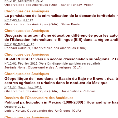
N°12-04 Septembre 2012
Observatoire des Amériques (OdA)
,
Bahar Tuncay_Vildan
Chroniques des Amériques
La persistance de la criminalisation de la demande territoriale
N°12-03 Avril 2012
Observatoire des Amériques (OdA)
,
Blaise Pantel
Chroniques des Amériques
Discussions autour d’une éducation différenciée pour les auto
de l’Éducation Interculturelle Bilingue (EIB) dans la région and
N°12-02 Mars 2012
Raphaël Colliaux
,
Observatoire des Amériques (OdA)
Chroniques des Amériques
UE-MERCOSUR : vers un accord d’association subrégional ? Bi
N°12-01 Février 2012 (Versión disponible también en español)
Jérémie None
,
Observatoire des Amériques (OdA)
Chroniques des Amériques
Géopolitique de l´eau dans le Bassin du Bajo rio Bravo : rivalit
centres agricoles et urbains dans le nord-est du Mexique
N°11-06 Novembre 2011
Observatoire des Amériques (OdA)
,
Darío Salinas-Palacios
Dossiers de l’Observatoire des Amériques
Political participation in Mexico (1988-2009) : How and why ha
Octobre 2011
Leticia Heras
,
Observatoire des Amériques (OdA)
Chroniques des Amériques