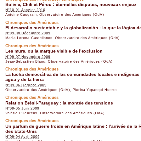
Bolivie, Chili et Pérou : éternelles disputes, nouveaux enjeux
N°10-01 Janvier 2010
Antoine Casgrain
,
Observatoire des Amériques (OdA)
Chroniques des Amériques
El desarrollo sustentable y la globalización : lo que la lógica 
N°09-08 Décembre 2009
María Lorena Castellanos
,
Observatoire des Amériques (OdA)
Chroniques des Amériques
Les murs, ou la marque visible de l’exclusion
N°09-07 Novembre 2009
Jean-Sebastien Blanc
,
Observatoire des Amériques (OdA)
Chroniques des Amériques
La lucha democrática de las comunidades locales e indígenas d
agua y de la tierra
N°09-06 Octobre 2009
Observatoire des Amériques (OdA)
,
Pierina Yupanqui Huerto
Chroniques des Amériques
Relation Brésil-Paraguay : la montée des tensions
N°09-05 Juin 2009
Valérie L’Heureux
,
Observatoire des Amériques (OdA)
Chroniques des Amériques
Un parfum de guerre froide en Amérique latine : l’arrivée de la 
des Etats-Unis
N°09-04 Avril 2009