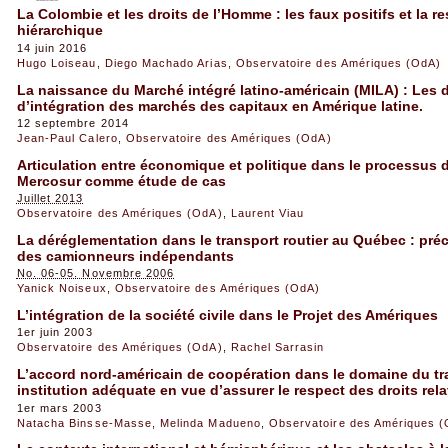
La Colombie et les droits de l’Homme : les faux positifs et la r
hiérarchique
14 juin 2016
Hugo Loiseau
,
Diego Machado Arias
,
Observatoire des Amériques (OdA)
La naissance du Marché intégré latino-américain (MILA) : Les
d’intégration des marchés des capitaux en Amérique latine.
12 septembre 2014
Jean-Paul Calero
,
Observatoire des Amériques (OdA)
Articulation entre économique et politique dans le processus d’
Mercosur comme étude de cas
Juillet 2013
Observatoire des Amériques (OdA)
,
Laurent Viau
La déréglementation dans le transport routier au Québec : préca
des camionneurs indépendants
No. 06-05. Novembre 2006
Yanick Noiseux
,
Observatoire des Amériques (OdA)
L’intégration de la société civile dans le Projet des Amériques
1er juin 2003
Observatoire des Amériques (OdA)
,
Rachel Sarrasin
L’accord nord-américain de coopération dans le domaine du tra
institution adéquate en vue d’assurer le respect des droits relat
1er mars 2003
Natacha Binsse-Masse
,
Melinda Madueno
,
Observatoire des Amériques 