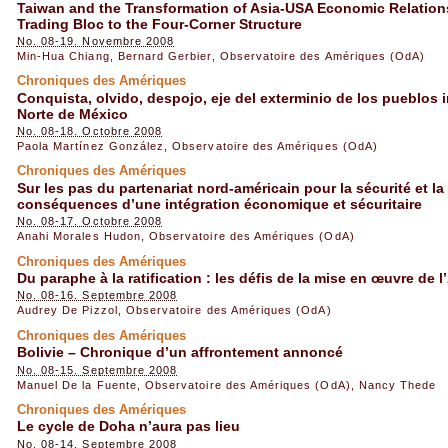
Taiwan and the Transformation of Asia-USA Economic Relations
Trading Bloc to the Four-Corner Structure
No. 08-19. Novembre 2008
Min-Hua Chiang
,
Bernard Gerbier
,
Observatoire des Amériques (OdA)
Chroniques des Amériques
Conquista, olvido, despojo, eje del exterminio de los pueblos 
Norte de México
No. 08-18. Octobre 2008
Paola Martínez González
,
Observatoire des Amériques (OdA)
Chroniques des Amériques
Sur les pas du partenariat nord-américain pour la sécurité et l
conséquences d’une intégration économique et sécuritaire
No. 08-17. Octobre 2008
Anahi Morales Hudon
,
Observatoire des Amériques (OdA)
Chroniques des Amériques
Du paraphe à la ratification : les défis de la mise en œuvre 
No. 08-16. Septembre 2008
Audrey De Pizzol
,
Observatoire des Amériques (OdA)
Chroniques des Amériques
Bolivie – Chronique d’un affrontement annoncé
No. 08-15. Septembre 2008
Manuel De la Fuente
,
Observatoire des Amériques (OdA)
,
Nancy Thede
Chroniques des Amériques
Le cycle de Doha n’aura pas lieu
No. 08-14. Septembre 2008