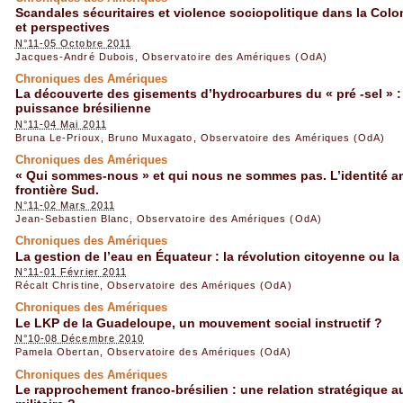
Scandales sécuritaires et violence sociopolitique dans la Colo
et perspectives
N°11-05 Octobre 2011
Jacques-André Dubois
,
Observatoire des Amériques (OdA)
Chroniques des Amériques
La découverte des gisements d’hydrocarbures du « pré -sel » : u
puissance brésilienne
N°11-04 Mai 2011
Bruna Le-Prioux
,
Bruno Muxagato
,
Observatoire des Amériques (OdA)
Chroniques des Amériques
« Qui sommes-nous » et qui nous ne sommes pas. L’identité am
frontière Sud.
N°11-02 Mars 2011
Jean-Sebastien Blanc
,
Observatoire des Amériques (OdA)
Chroniques des Amériques
La gestion de l’eau en Équateur : la révolution citoyenne ou la
N°11-01 Février 2011
Récalt Christine
,
Observatoire des Amériques (OdA)
Chroniques des Amériques
Le LKP de la Guadeloupe, un mouvement social instructif ?
N°10-08 Décembre 2010
Pamela Obertan
,
Observatoire des Amériques (OdA)
Chroniques des Amériques
Le rapprochement franco-brésilien : une relation stratégique a