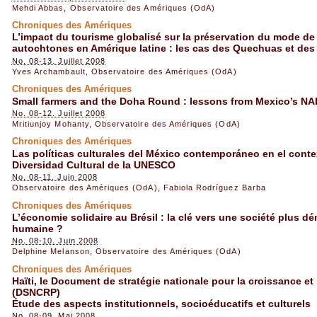
Mehdi Abbas
,
Observatoire des Amériques (OdA)
Chroniques des Amériques
L’impact du tourisme globalisé sur la préservation du mode de
autochtones en Amérique latine : les cas des Quechuas et de
No. 08-13. Juillet 2008
Yves Archambault
,
Observatoire des Amériques (OdA)
Chroniques des Amériques
Small farmers and the Doha Round : lessons from Mexico’s NA
No. 08-12. Juillet 2008
Mritiunjoy Mohanty
,
Observatoire des Amériques (OdA)
Chroniques des Amériques
Las políticas culturales del México contemporáneo en el cont
Diversidad Cultural de la UNESCO
No. 08-11. Juin 2008
Observatoire des Amériques (OdA)
,
Fabiola Rodríguez Barba
Chroniques des Amériques
L’économie solidaire au Brésil : la clé vers une société plus d
humaine ?
No. 08-10. Juin 2008
Delphine Melanson
,
Observatoire des Amériques (OdA)
Chroniques des Amériques
Haïti, le Document de stratégie nationale pour la croissance et
(DSNCRP)
Étude des aspects institutionnels, socioéducatifs et culturels
No. 08-09. Mai 2008