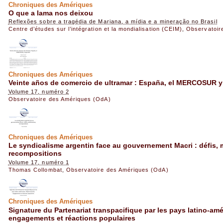
Chroniques des Amériques
O que a lama nos deixou
Reflexões sobre a tragédia de Mariana, a mídia e a mineração no Brasil
Centre d’études sur l’intégration et la mondialisation (CEIM)
,
Observatoir
Chroniques des Amériques
Veinte años de comercio de ultramar : España, el MERCOSUR y
Volume 17, numéro 2
Observatoire des Amériques (OdA)
Chroniques des Amériques
Le syndicalisme argentin face au gouvernement Macri : défis, 
recompositions
Volume 17, numéro 1
Thomas Collombat
,
Observatoire des Amériques (OdA)
Chroniques des Amériques
Signature du Partenariat transpacifique par les pays latino-am
engagements et réactions populaires