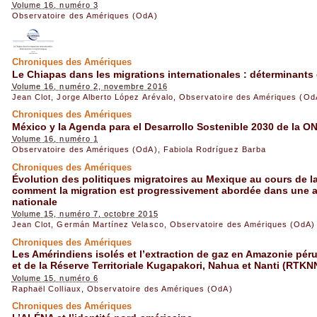
Volume 16, numéro 3
Observatoire des Amériques (OdA)
Chroniques des Amériques
Le Chiapas dans les migrations internationales : déterminants 
Volume 16, numéro 2, novembre 2016
Jean Clot
,
Jorge Alberto López Arévalo
,
Observatoire des Amériques (Od
Chroniques des Amériques
México y la Agenda para el Desarrollo Sostenible 2030 de la O
Volume 16, numéro 1
Observatoire des Amériques (OdA)
,
Fabiola Rodríguez Barba
Chroniques des Amériques
Évolution des politiques migratoires au Mexique au cours de l
comment la migration est progressivement abordée dans une a
nationale
Volume 15, numéro 7, octobre 2015
Jean Clot
,
Germán Martínez Velasco
,
Observatoire des Amériques (OdA)
Chroniques des Amériques
Les Amérindiens isolés et l’extraction de gaz en Amazonie pér
et de la Réserve Territoriale Kugapakori, Nahua et Nanti (RTKN
Volume 15, numéro 6
Raphaël Colliaux
,
Observatoire des Amériques (OdA)
Chroniques des Amériques