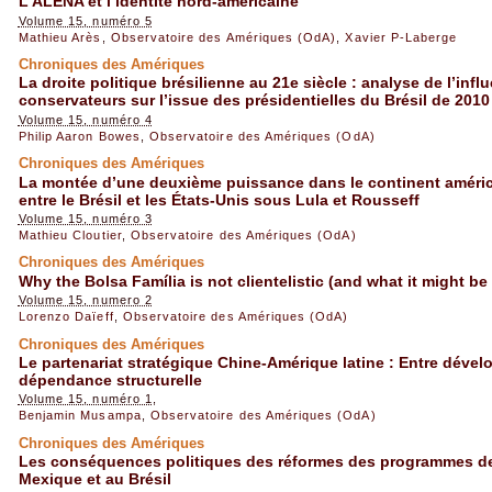
L’ALÉNA et l’identité nord‐américaine
Volume 15, numéro 5
Mathieu Arès
,
Observatoire des Amériques (OdA)
,
Xavier P-Laberge
Chroniques des Amériques
La droite politique brésilienne au 21e siècle : analyse de l’infl
conservateurs sur l’issue des présidentielles du Brésil de 2010
Volume 15, numéro 4
Philip Aaron Bowes
,
Observatoire des Amériques (OdA)
Chroniques des Amériques
La montée d’une deuxième puissance dans le continent améric
entre le Brésil et les États-Unis sous Lula et Rousseff
Volume 15, numéro 3
Mathieu Cloutier
,
Observatoire des Amériques (OdA)
Chroniques des Amériques
Why the Bolsa Família is not clientelistic (and what it might be
Volume 15, numero 2
Lorenzo Daïeff
,
Observatoire des Amériques (OdA)
Chroniques des Amériques
Le partenariat stratégique Chine-Amérique latine : Entre dév
dépendance structurelle
Volume 15, numéro 1,
Benjamin Musampa
,
Observatoire des Amériques (OdA)
Chroniques des Amériques
Les conséquences politiques des réformes des programmes de 
Mexique et au Brésil