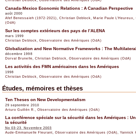
Canada-Mexico Economic Relations : A Canadian Perspective
août 2000
Afef Benessaieh (1972-2021)
,
Christian Deblock
,
Marie Paule L’Heureux
,
(OdA)
Sur les comptes extérieurs des pays de l’ALENA
mars 1999
Christian Deblock
,
Observatoire des Amériques (OdA)
Globalization and New Normative Frameworks : The Multilater
décembre 1998
Dorval Brunelle
,
Christian Deblock
,
Observatoire des Amériques (OdA)
Les activités des FMN américaines dans les Amériques
1998
Christian Deblock
,
Observatoire des Amériques (OdA)
Études, mémoires et thèses
Ten Theses on New Developmentalism
29 septembre 2010
Arturo Guillén R.
,
Observatoire des Amériques (OdA)
La conférence spéciale sur la sécurité dans les Amériques :
la sécurité
No 03-23. Novembre 2003
Aude-Emmanuelle Fleurant
,
Observatoire des Amériques (OdA)
,
Yannick