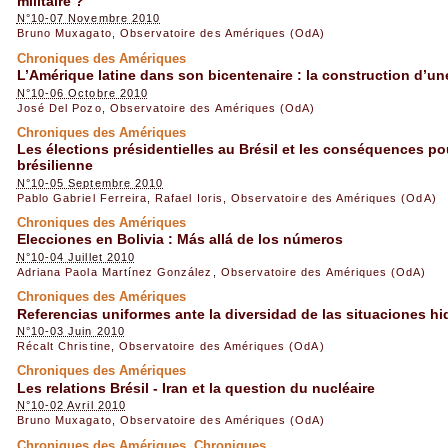
militaire ?
N°10-07 Novembre 2010
Bruno Muxagato
,
Observatoire des Amériques (OdA)
Chroniques des Amériques
L’Amérique latine dans son bicentenaire : la construction d’un
N°10-06 Octobre 2010
José Del Pozo
,
Observatoire des Amériques (OdA)
Chroniques des Amériques
Les élections présidentielles au Brésil et les conséquences pou
brésilienne
N°10-05 Septembre 2010
Pablo Gabriel Ferreira
,
Rafael Ioris
,
Observatoire des Amériques (OdA)
Chroniques des Amériques
Elecciones en Bolivia : Más allá de los números
N°10-04 Juillet 2010
Adriana Paola Martínez González
,
Observatoire des Amériques (OdA)
Chroniques des Amériques
Referencias uniformes ante la diversidad de las situaciones hi
N°10-03 Juin 2010
Récalt Christine
,
Observatoire des Amériques (OdA)
Chroniques des Amériques
Les relations Brésil - Iran et la question du nucléaire
N°10-02 Avril 2010
Bruno Muxagato
,
Observatoire des Amériques (OdA)
Chroniques des Amériques, Chroniques