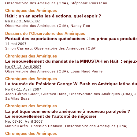
Observatoire des Amériques (OdA)
,
Stéphanie Rousseau
Chroniques des Amériques
Haïti : un an après les élections, quel espoir ?
No 07-13. Mai 2007
Observatoire des Amériques (OdA)
,
Nancy Roc
Dossiers de l’Observatoire des Amériques
Portrait des exportations québécoises : les principaux produit
14 mai 2007
Simon Carreau
,
Observatoire des Amériques (OdA)
Chroniques des Amériques
Le renouvellement du mandat de la MINUSTAH en Haïti : enjeux 
No 07-12. Avril 2007
Observatoire des Amériques (OdA)
,
Louis Naud Pierre
Chroniques des Amériques
La tournée du Président George W. Bush en Amérique latine du
No 07-11. Avril 2007
Jean Gérald Cadet
,
Gustavo Dans
,
Observatoire des Amériques (OdA)
,
J
Sa Vilas Boas
Chroniques des Amériques
La politique commerciale américaine à nouveau paralysée ?
Le renouvellement de l’autorité de négocier
No. 07-10. Avril 2007
Mathieu Arès
,
Christian Deblock
,
Observatoire des Amériques (OdA)
Chroniques des Amériques