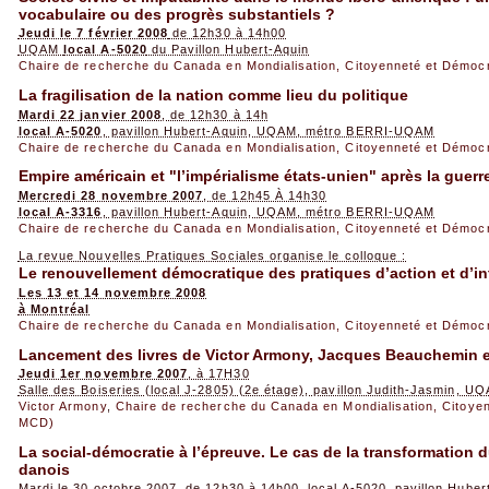
vocabulaire ou des progrès substantiels ?
Jeudi le 7 février 2008
de 12h30 à 14h00
UQAM
local A-5020
du Pavillon Hubert-Aquin
Chaire de recherche du Canada en Mondialisation, Citoyenneté et Démoc
La fragilisation de la nation comme lieu du politique
Mardi 22 janvier 2008
, de 12h30 à 14h
local A-5020
, pavillon Hubert-Aquin, UQAM, métro BERRI-UQAM
Chaire de recherche du Canada en Mondialisation, Citoyenneté et Démoc
Empire américain et "l’impérialisme états-unien" après la guerr
Mercredi 28 novembre 2007
, de 12h45 À 14h30
local A-3316
, pavillon Hubert-Aquin, UQAM, métro BERRI-UQAM
Chaire de recherche du Canada en Mondialisation, Citoyenneté et Démoc
La revue Nouvelles Pratiques Sociales organise le colloque :
Le renouvellement démocratique des pratiques d’action et d’in
Les 13 et 14 novembre 2008
à Montréal
Chaire de recherche du Canada en Mondialisation, Citoyenneté et Démoc
Lancement des livres de Victor Armony, Jacques Beauchemin 
Jeudi 1er novembre 2007
, à 17H30
Salle des Boiseries (local J-2805) (2e étage), pavillon Judith-Jasmin,
Victor Armony
,
Chaire de recherche du Canada en Mondialisation, Citoye
MCD)
La social-démocratie à l’épreuve. Le cas de la transformation 
danois
Mardi le 30 octobre 2007, de 12h30 à 14h00, local A-5020, pavillon Hube