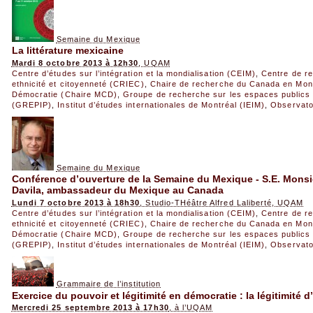
Semaine du Mexique
La littérature mexicaine
Mardi 8 octobre 2013 à 12h30
, UQAM
Centre d’études sur l’intégration et la mondialisation (CEIM)
,
Centre de re
ethnicité et citoyenneté (CRIEC)
,
Chaire de recherche du Canada en Mondi
Démocratie (Chaire MCD)
,
Groupe de recherche sur les espaces publics e
(GREPIP)
,
Institut d’études internationales de Montréal (IEIM)
,
Observato
Semaine du Mexique
Conférence d’ouverture de la Semaine du Mexique - S.E. Monsi
Davila, ambassadeur du Mexique au Canada
Lundi 7 octobre 2013 à 18h30
, Studio-THéâtre Alfred Laliberté, UQAM
Centre d’études sur l’intégration et la mondialisation (CEIM)
,
Centre de re
ethnicité et citoyenneté (CRIEC)
,
Chaire de recherche du Canada en Mondi
Démocratie (Chaire MCD)
,
Groupe de recherche sur les espaces publics e
(GREPIP)
,
Institut d’études internationales de Montréal (IEIM)
,
Observato
Grammaire de l’institution
Exercice du pouvoir et légitimité en démocratie : la légitimité d
Mercredi 25 septembre 2013 à 17h30
, à l’UQAM