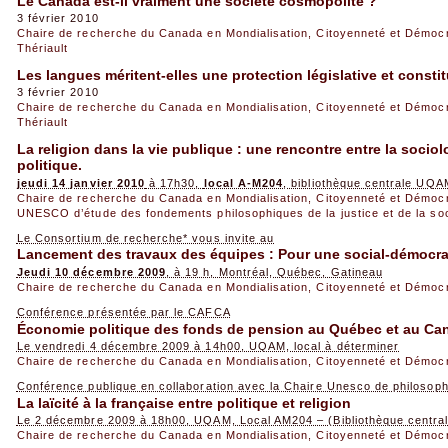
Le Canada est-il vraiment une société cosmopolite ?
3 février 2010
Chaire de recherche du Canada en Mondialisation, Citoyenneté et Démoc
Thériault
Les langues méritent-elles une protection législative et constit
3 février 2010
Chaire de recherche du Canada en Mondialisation, Citoyenneté et Démoc
Thériault
La religion dans la vie publique : une rencontre entre la sociol
politique.
jeudi 14 janvier 2010
à 17h30,
local A-M204
, bibliothèque centrale UQA
Chaire de recherche du Canada en Mondialisation, Citoyenneté et Démoc
UNESCO d’étude des fondements philosophiques de la justice et de la so
Le Consortium de recherche* vous invite au
Lancement des travaux des équipes : Pour une social-démocra
Jeudi 10 décembre 2009
, à 19 h, Montréal, Québec, Gatineau
Chaire de recherche du Canada en Mondialisation, Citoyenneté et Démoc
Conférence présentée par le CAFCA
Économie politique des fonds de pension au Québec et au Ca
Le vendredi 4 décembre 2009 à 14h00, UQAM, local à déterminer
Chaire de recherche du Canada en Mondialisation, Citoyenneté et Démoc
Conférence publique en collaboration avec la Chaire Unesco de philosop
La laïcité à la française entre politique et religion
Le 2 décembre 2009 à 18h00, UQAM, Local AM204 – (Bibliothèque centra
Chaire de recherche du Canada en Mondialisation, Citoyenneté et Démoc