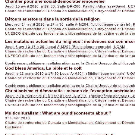
Chantier pour une social-démocratie renouvelée
Jeudi 15 avril 2010, à 19h30, Salle DR-200, Pavillon Athanase-David, U
Chaire de recherche du Canada en Mondialisation, Citoyenneté et Démoc
Détours et retours dans la sortie de la religion
Mercredi 14 avril 2010, à 17 h 30, salle A-M204, (bibliothèque centrale),
Chaire de recherche du Canada en Mondialisation, Citoyenneté et Démoc
UNESCO d’étude des fondements philosophiques de la justice et de la so
Les mutations actuelles du religieux : incidences sur son inscri
Jeudi 8 avril à 17 h 30, Local A-M204 (Bibliothèque centrale), UQAM
Chaire de recherche du Canada en Mondialisation, Citoyenneté et Démoc
UNESCO d’étude des fondements philosophiques de la justice et de la so
Conférence publique en collaboration avec la Chaire Unesco de philosop
God bless America. La bible et le colt
Jeudi le 11 mars 2010 à 17h30 Local A-M204, (Bibliothèque centrale) UQ
Chaire de recherche du Canada en Mondialisation, Citoyenneté et Démoc
Conférence publique en collaboration avec la Chaire Unesco de philosop
Christianisme et démocratie : raisons de l’exception américain
Jeudi le 18 février 2010 à 17h30 Local A-M204, (Bibliothèque centrale),
Chaire de recherche du Canada en Mondialisation, Citoyenneté et Démoc
UNESCO d’étude des fondements philosophiques de la justice et de la so
Multiculturalism : What are our discontents about ?
3 février 2010
Chaire de recherche du Canada en Mondialisation, Citoyenneté et Démoc
Duchastel