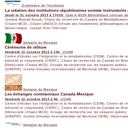
Grammaire de l’institution
La création des institutions républicaines comme instrument
Jeudi le 31 octobre 2013 à 17h30
, Salle A-M204 Bibliothèque centrale 
Josiane Boulad-Ayoub
,
Chaire de recherche du Canada en Mondialisation
(Chaire MCD)
,
Chaire UNESCO d’étude des fondements philosophiques de l
démocratique
,
Joseph Yvon Thériault
Semaine du Mexique
Cérémonie de clôture
Vendredi 11 octobre 2013 à 13h
, UQAM
Centre d’études sur l’intégration et la mondialisation (CEIM)
,
Centre de re
ethnicité et citoyenneté (CRIEC)
,
Chaire de recherche du Canada en Mondi
Démocratie (Chaire MCD)
,
Groupe de recherche sur les espaces publics e
(GREPIP)
,
Institut d’études internationales de Montréal (IEIM)
,
Observato
Semaine du Mexique
Les échanges commerciaux Canada-Mexique
Vendredi 11 octobre 2013 à 9h
, UQAM
Centre d’études sur l’intégration et la mondialisation (CEIM)
,
Centre de re
ethnicité et citoyenneté (CRIEC)
,
Chaire de recherche du Canada en Mondi
Démocratie (Chaire MCD)
,
Groupe de recherche sur les espaces publics e
(GREPIP)
,
Institut d’études internationales de Montréal (IEIM)
,
Observato
Semaine du Mexique