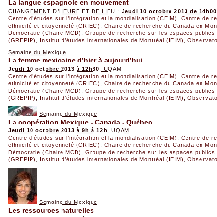
La langue espagnole en mouvement
CHANGEMENT D’HEURE ET DE LIEU :
Jeudi 10 octobre 2013 de 14h00
Centre d’études sur l’intégration et la mondialisation (CEIM)
,
Centre de re
ethnicité et citoyenneté (CRIEC)
,
Chaire de recherche du Canada en Mondi
Démocratie (Chaire MCD)
,
Groupe de recherche sur les espaces publics e
(GREPIP)
,
Institut d’études internationales de Montréal (IEIM)
,
Observato
Semaine du Mexique
La femme mexicaine d’hier à aujourd’hui
Jeudi 10 octobre 2013 à 12h30
, UQAM
Centre d’études sur l’intégration et la mondialisation (CEIM)
,
Centre de re
ethnicité et citoyenneté (CRIEC)
,
Chaire de recherche du Canada en Mondi
Démocratie (Chaire MCD)
,
Groupe de recherche sur les espaces publics e
(GREPIP)
,
Institut d’études internationales de Montréal (IEIM)
,
Observato
Semaine du Mexique
La coopération Mexique - Canada - Québec
Jeudi 10 octobre 2013 à 9h à 12h
, UQAM
Centre d’études sur l’intégration et la mondialisation (CEIM)
,
Centre de re
ethnicité et citoyenneté (CRIEC)
,
Chaire de recherche du Canada en Mondi
Démocratie (Chaire MCD)
,
Groupe de recherche sur les espaces publics e
(GREPIP)
,
Institut d’études internationales de Montréal (IEIM)
,
Observato
Semaine du Mexique
Les ressources naturelles