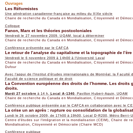
Ouvrages
Les Réformistes
Une génération canadienne-française au milieu du XIXe siècle
Chaire de recherche du Canada en Mondialisation, Citoyenneté et Démoc
Colloque
Fanon, Marx et les théories postcoloniales
Vendredi le 27 novembre 2009, UQAM, local à déterminer
Chaire de recherche du Canada en Mondialisation, Citoyenneté et Démoc
Conférence présentée par le CAFCA
Le retour de l’analyse du capitalisme et la topographie de l’èr
Vendredi le 6 novembre 2009 à 14h00 à l’Université Laval
Chaire de recherche du Canada en Mondialisation, Citoyenneté et Démoc
Dufour
Avec l’appui de l’Institut d’études internationales de Montréal, la Faculté
Faculté de science politique et de droit
La Convention européenne des droits de l’homme. Les droits g
droits.
Mardi 27 octobre
à 14 h,
Local A-1340
, Pavillon Hubert-Aquin, UQAM
Chaire de recherche du Canada en Mondialisation, Citoyenneté et Démoc
Conférence publique présentée par le CAFCA en collaboration avec le C
La crise un an après : rupture ou consolidation de la globalisa
Lundi le 26 octobre 2009, de 17h00 à 19h00, Local D-R200, Métro Berri
Centre d’études sur l’intégration et la mondialisation (CEIM)
,
Chaire de r
Mondialisation, Citoyenneté et Démocratie (Chaire MCD)
Conférence publique