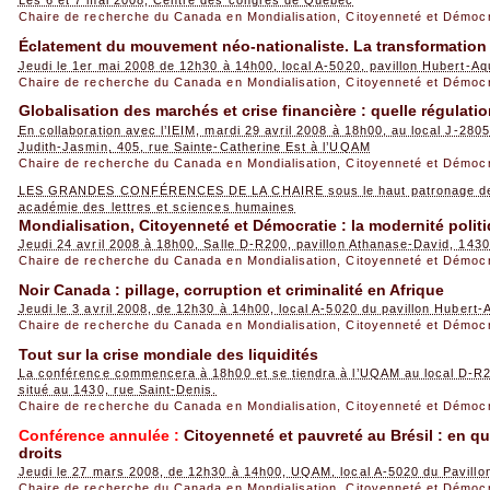
Les 6 et 7 mai 2008, Centre des congrès de Québec
Chaire de recherche du Canada en Mondialisation, Citoyenneté et Démoc
Éclatement du mouvement néo-nationaliste. La transformation
Jeudi le 1er mai 2008 de 12h30 à 14h00, local A-5020, pavillon Hubert-
Chaire de recherche du Canada en Mondialisation, Citoyenneté et Démoc
Globalisation des marchés et crise financière : quelle régulatio
En collaboration avec l’IEIM, mardi 29 avril 2008 à 18h00, au local J-2805
Judith-Jasmin, 405, rue Sainte-Catherine Est à l’UQAM
Chaire de recherche du Canada en Mondialisation, Citoyenneté et Démoc
LES GRANDES CONFÉRENCES DE LA CHAIRE sous le haut patronage de l
académie des lettres et sciences humaines
Mondialisation, Citoyenneté et Démocratie : la modernité polit
Jeudi 24 avril 2008 à 18h00, Salle D-R200, pavillon Athanase-David, 1430
Chaire de recherche du Canada en Mondialisation, Citoyenneté et Démoc
Noir Canada : pillage, corruption et criminalité en Afrique
Jeudi le 3 avril 2008, de 12h30 à 14h00, local A-5020 du pavillon Hubert-
Chaire de recherche du Canada en Mondialisation, Citoyenneté et Démoc
Tout sur la crise mondiale des liquidités
La conférence commencera à 18h00 et se tiendra à l’UQAM au local D-R2
situé au 1430, rue Saint-Denis.
Chaire de recherche du Canada en Mondialisation, Citoyenneté et Démoc
Conférence annulée :
Citoyenneté et pauvreté au Brésil : en q
droits
Jeudi le 27 mars 2008, de 12h30 à 14h00, UQAM, local A-5020 du Pavillo
Chaire de recherche du Canada en Mondialisation, Citoyenneté et Démoc