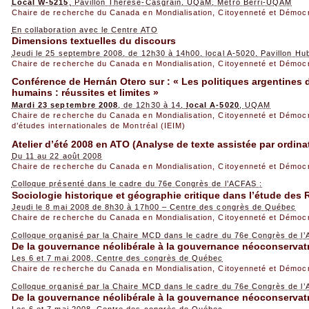
Local W-5215
, Pavillon Thérèse-Casgrain, UQaM, Métro Berri-UQAM
Chaire de recherche du Canada en Mondialisation, Citoyenneté et Démoc
En collaboration avec le Centre ATO
Dimensions textuelles du discours
Jeudi le 25 septembre 2008, de 12h30 à 14h00, local A-5020, Pavillon H
Chaire de recherche du Canada en Mondialisation, Citoyenneté et Démoc
Conférence de Hernán Otero sur : « Les politiques argentines d
humains : réussites et limites »
Mardi 23 septembre 2008
, de 12h30 à 14,
local A-5020
, UQAM
Chaire de recherche du Canada en Mondialisation, Citoyenneté et Démoc
d’études internationales de Montréal (IEIM)
Atelier d’été 2008 en ATO (Analyse de texte assistée par ordina
Du 11 au 22 août 2008
Chaire de recherche du Canada en Mondialisation, Citoyenneté et Démoc
Colloque présenté dans le cadre du 76e Congrès de l’ACFAS :
Sociologie historique et géographie critique dans l’étude des 
Jeudi le 8 mai 2008 de 8h30 à 17h00 – Centre des congrès de Québec
Chaire de recherche du Canada en Mondialisation, Citoyenneté et Démoc
Colloque organisé par la Chaire MCD dans le cadre du 76e Congrès de l’
De la gouvernance néolibérale à la gouvernance néoconservat
Les 6 et 7 mai 2008, Centre des congrès de Québec
Chaire de recherche du Canada en Mondialisation, Citoyenneté et Démoc
Colloque organisé par la Chaire MCD dans le cadre du 76e Congrès de l’
De la gouvernance néolibérale à la gouvernance néoconservatr