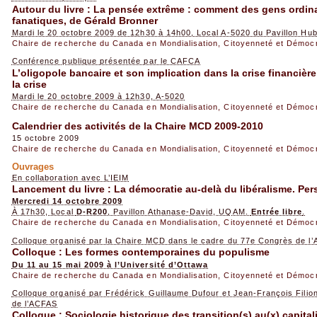
Autour du livre : La pensée extrême : comment des gens ordin
fanatiques, de Gérald Bronner
Mardi le 20 octobre 2009 de 12h30 à 14h00, Local A-5020 du Pavillon Hub
Chaire de recherche du Canada en Mondialisation, Citoyenneté et Démoc
Conférence publique présentée par le CAFCA
L’oligopole bancaire et son implication dans la crise financière
la crise
Mardi le 20 octobre 2009 à 12h30, A-5020
Chaire de recherche du Canada en Mondialisation, Citoyenneté et Démoc
Calendrier des activités de la Chaire MCD 2009-2010
15 octobre 2009
Chaire de recherche du Canada en Mondialisation, Citoyenneté et Démoc
Ouvrages
En collaboration avec L’IEIM
Lancement du livre : La démocratie au-delà du libéralisme. Pers
Mercredi 14 octobre 2009
À 17h30, Local
D-R200
, Pavillon Athanase-David, UQAM.
Entrée libre
.
Chaire de recherche du Canada en Mondialisation, Citoyenneté et Démoc
Colloque organisé par la Chaire MCD dans le cadre du 77e Congrès de l
Colloque : Les formes contemporaines du populisme
Du 11 au 15 mai 2009 à l’Université d’Ottawa
Chaire de recherche du Canada en Mondialisation, Citoyenneté et Démoc
Colloque organisé par Frédérick Guillaume Dufour et Jean-François Fili
de l’ACFAS
Colloque : Sociologie historique des transition(s) au(x) capital