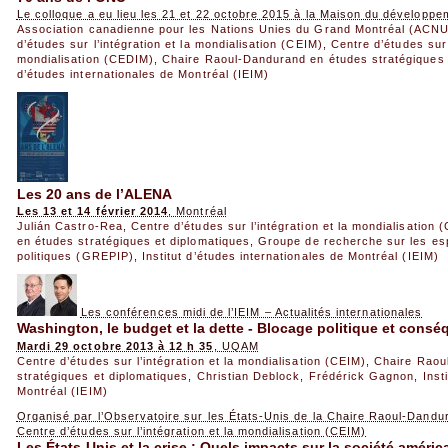
Le colloque a eu lieu les 21 et 22 octobre 2015 à la Maison du développe
Association canadienne pour les Nations Unies du Grand Montréal (ACN
d’études sur l’intégration et la mondialisation (CEIM)
,
Centre d’études sur l
mondialisation (CEDIM)
,
Chaire Raoul-Dandurand en études stratégiques 
d’études internationales de Montréal (IEIM)
Les 20 ans de l’ALENA
Les 13 et 14 février 2014
, Montréal
Julián Castro-Rea
,
Centre d’études sur l’intégration et la mondialisation 
en études stratégiques et diplomatiques
,
Groupe de recherche sur les esp
politiques (GREPIP)
,
Institut d’études internationales de Montréal (IEIM)
Les conférences midi de l’IEIM – Actualités internationales
Washington, le budget et la dette - Blocage politique et con
Mardi 29 octobre 2013 à 12 h 35
, UQAM
Centre d’études sur l’intégration et la mondialisation (CEIM)
,
Chaire Raou
stratégiques et diplomatiques
,
Christian Deblock
,
Frédérick Gagnon
,
Inst
Montréal (IEIM)
Organisé par l’Observatoire sur les États-Unis de la Chaire Raoul-Dandur
Centre d’études sur l’intégration et la mondialisation (CEIM)
Les États-Unis et la crise : Quels impacts sur la société améric