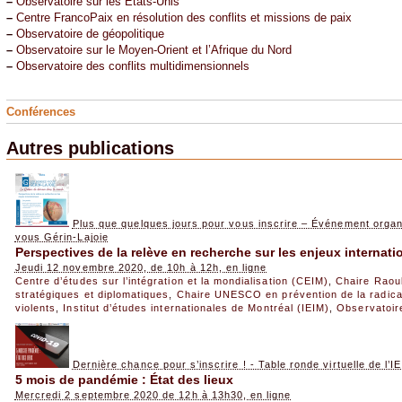
–
Observatoire sur les États-Unis
–
Centre FrancoPaix en résolution des conflits et missions de paix
–
Observatoire de géopolitique
–
Observatoire sur le Moyen-Orient et l’Afrique du Nord
–
Observatoire des conflits multidimensionnels
Conférences
Autres publications
Plus que quelques jours pour vous inscrire – Événement orga
vous Gérin-Lajoie
Perspectives de la relève en recherche sur les enjeux internat
Jeudi 12 novembre 2020, de 10h à 12h, en ligne
Centre d’études sur l’intégration et la mondialisation (CEIM)
,
Chaire Raou
stratégiques et diplomatiques
,
Chaire UNESCO en prévention de la radical
violents
,
Institut d’études internationales de Montréal (IEIM)
,
Observatoire
Dernière chance pour s’inscrire ! - Table ronde virtuelle de l’I
5 mois de pandémie : État des lieux
Mercredi 2 septembre 2020 de 12h à 13h30, en ligne