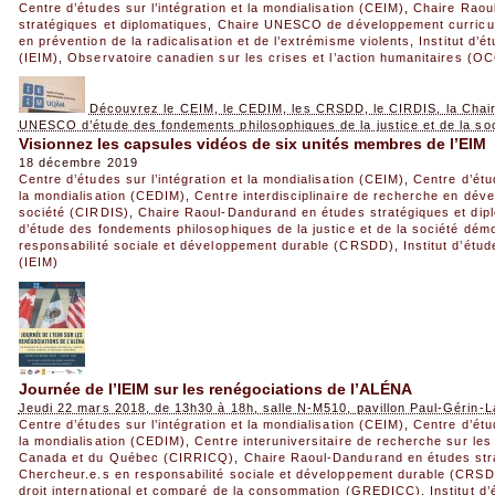
Centre d’études sur l’intégration et la mondialisation (CEIM)
,
Chaire Raou
stratégiques et diplomatiques
,
Chaire UNESCO de développement curricu
en prévention de la radicalisation et de l’extrémisme violents
,
Institut d’é
(IEIM)
,
Observatoire canadien sur les crises et l’action humanitaires (O
Découvrez le CEIM, le CEDIM, les CRSDD, le CIRDIS, la Chair
UNESCO d’étude des fondements philosophiques de la justice et de la so
Visionnez les capsules vidéos de six unités membres de l’EIM
18 décembre 2019
Centre d’études sur l’intégration et la mondialisation (CEIM)
,
Centre d’étud
la mondialisation (CEDIM)
,
Centre interdisciplinaire de recherche en déve
société (CIRDIS)
,
Chaire Raoul-Dandurand en études stratégiques et dip
d’étude des fondements philosophiques de la justice et de la société dém
responsabilité sociale et développement durable (CRSDD)
,
Institut d’étu
(IEIM)
Journée de l’IEIM sur les renégociations de l’ALÉNA
Jeudi 22 mars 2018, de 13h30 à 18h, salle N-M510, pavillon Paul-Gérin-
Centre d’études sur l’intégration et la mondialisation (CEIM)
,
Centre d’étud
la mondialisation (CEDIM)
,
Centre interuniversitaire de recherche sur les 
Canada et du Québec (CIRRICQ)
,
Chaire Raoul-Dandurand en études str
Chercheur.e.s en responsabilité sociale et développement durable (CRS
droit international et comparé de la consommation (GREDICC)
,
Institut d