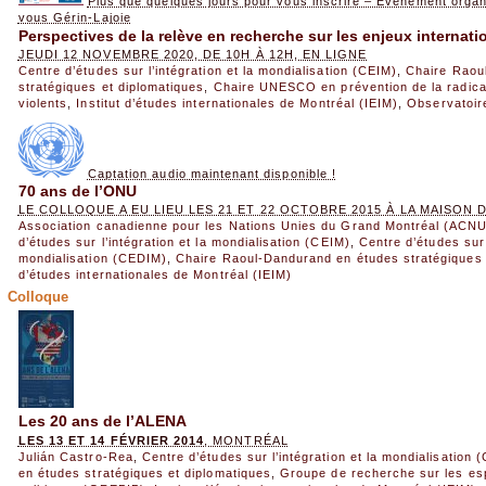
Plus que quelques jours pour vous inscrire – Événement orga
vous Gérin-Lajoie
Perspectives de la relève en recherche sur les enjeux internat
JEUDI 12 NOVEMBRE 2020, DE 10H À 12H, EN LIGNE
Centre d’études sur l’intégration et la mondialisation (CEIM)
,
Chaire Raou
stratégiques et diplomatiques
,
Chaire UNESCO en prévention de la radical
violents
,
Institut d’études internationales de Montréal (IEIM)
,
Observatoire
Captation audio maintenant disponible !
70 ans de l’ONU
LE COLLOQUE A EU LIEU LES 21 ET 22 OCTOBRE 2015 À LA MAISO
Association canadienne pour les Nations Unies du Grand Montréal (ACN
d’études sur l’intégration et la mondialisation (CEIM)
,
Centre d’études sur l
mondialisation (CEDIM)
,
Chaire Raoul-Dandurand en études stratégiques 
d’études internationales de Montréal (IEIM)
Colloque
Les 20 ans de l’ALENA
LES 13 ET 14 FÉVRIER 2014
, MONTRÉAL
Julián Castro-Rea
,
Centre d’études sur l’intégration et la mondialisation 
en études stratégiques et diplomatiques
,
Groupe de recherche sur les esp