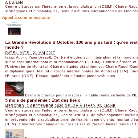
À L’UQAM
Centre d’études sur l’intégration et la mondialisation (CEIM)
,
Chaire Raou
stratégiques et diplomatiques
,
Institut d’études internationales de Montréa
Appel à communications
La Grande Révolution d’Octobre, 100 ans plus tard : qu’en reste
monde ?
DATE LIMITE : 21 MAI 2017
Isaac Aubin
,
Yann Breault
,
Centre d’études sur l’intégration et la mondial
sur le droit international et la mondialisation (CEDIM)
,
Centre d’études et 
l’Université de Montréal
,
Chaire d’études ukrainiennes
,
Chaire Raoul-Dan
et diplomatiques
,
Institut d’études internationales de Montréal (IEIM)
,
Jac
l’Eurasie (ODE)
,
Réseau québécois d’études postsoviétiques
Dernière chance pour s’inscrire ! - Table ronde virtuelle de l’I
5 mois de pandémie : État des lieux
MERCREDI 2 SEPTEMBRE 2020 DE 12H À 13H30, EN LIGNE
Centre d’études sur l’intégration et la mondialisation (CEIM)
,
Chaire Raou
stratégiques et diplomatiques
,
Chaire UNESCO de développement curricu
en prévention de la radicalisation et de l’extrémisme violents
,
Institut d’é
(IEIM)
,
Observatoire canadien sur les crises et l’action humanitaires (O