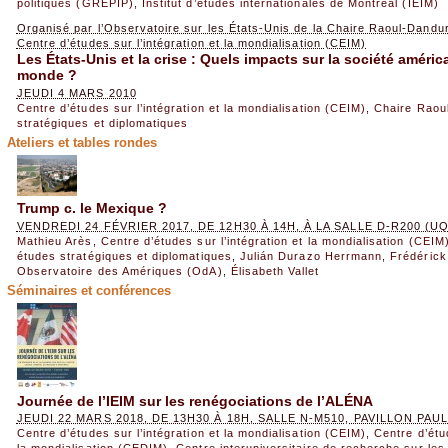
politiques (GREPIP)
,
Institut d’études internationales de Montréal (IEIM)
Organisé par l’Observatoire sur les États-Unis de la Chaire Raoul-Dandur
Centre d’études sur l’intégration et la mondialisation (CEIM)
Les États-Unis et la crise : Quels impacts sur la société améric
monde ?
JEUDI 4 MARS 2010
Centre d’études sur l’intégration et la mondialisation (CEIM)
,
Chaire Raou
stratégiques et diplomatiques
Ateliers et tables rondes
Trump c. le Mexique ?
VENDREDI 24 FÉVRIER 2017, DE 12H30 À 14H, À LA SALLE D-R200 (U
Mathieu Arès
,
Centre d’études sur l’intégration et la mondialisation (CEIM
études stratégiques et diplomatiques
,
Julián Durazo Herrmann
,
Frédéric
Observatoire des Amériques (OdA)
,
Élisabeth Vallet
Séminaires et conférences
Journée de l’IEIM sur les renégociations de l’ALÉNA
JEUDI 22 MARS 2018, DE 13H30 À 18H, SALLE N-M510, PAVILLON PA
Centre d’études sur l’intégration et la mondialisation (CEIM)
,
Centre d’étud