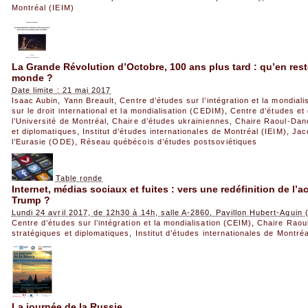
Montréal (IEIM)
La Grande Révolution d’Octobre, 100 ans plus tard : qu’en reste
monde ?
Date limite : 21 mai 2017
Isaac Aubin
,
Yann Breault
,
Centre d’études sur l’intégration et la mondial
sur le droit international et la mondialisation (CEDIM)
,
Centre d’études et 
l’Université de Montréal
,
Chaire d’études ukrainiennes
,
Chaire Raoul-Dan
et diplomatiques
,
Institut d’études internationales de Montréal (IEIM)
,
Jac
l’Eurasie (ODE)
,
Réseau québécois d’études postsoviétiques
Table ronde
Internet, médias sociaux et fuites : vers une redéfinition de l’act
Trump ?
Lundi 24 avril 2017, de 12h30 à 14h, salle A-2860, Pavillon Hubert-Aqui
Centre d’études sur l’intégration et la mondialisation (CEIM)
,
Chaire Raou
stratégiques et diplomatiques
,
Institut d’études internationales de Montréa
La journée de la Russie