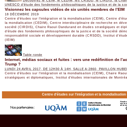
Découvrez le CEIM, le CEDIM, les CRSDD, le CIRDIS, la Chair
UNESCO d’étude des fondements philosophiques de la justice et de la so
Visionnez les capsules vidéos de six unités membres de l’EIM
18 DÉCEMBRE 2019
Centre d’études sur l’intégration et la mondialisation (CEIM)
,
Centre d’étud
la mondialisation (CEDIM)
,
Centre interdisciplinaire de recherche en déve
société (CIRDIS)
,
Chaire Raoul-Dandurand en études stratégiques et dip
d’étude des fondements philosophiques de la justice et de la société dém
responsabilité sociale et développement durable (CRSDD)
,
Institut d’étu
(IEIM)
Table ronde
Internet, médias sociaux et fuites : vers une redéfinition de l’act
Trump ?
LUNDI 24 AVRIL 2017, DE 12H30 À 14H, SALLE A-2860, PAVILLON HU
Centre d’études sur l’intégration et la mondialisation (CEIM)
,
Chaire Raou
stratégiques et diplomatiques
,
Institut d’études internationales de Montréa
Centre d'études sur l'intégration et la mondialisatio