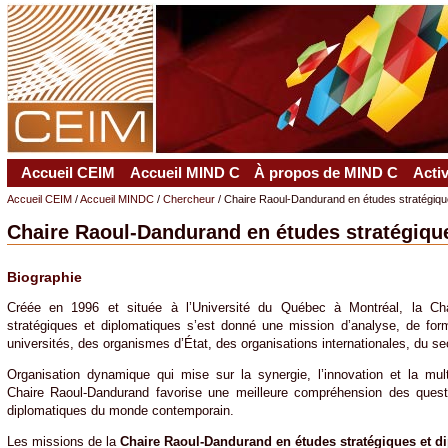
Accueil CEIM
Accueil MIND C
À propos de MIND C
Acti
Accueil CEIM
/
Accueil MINDC
/
Chercheur
/ Chaire Raoul-Dandurand en études stratégiqu
Chaire Raoul-Dandurand en études stratégiqu
Biographie
Créée en 1996 et située à l’Université du Québec à Montréal, la Ch
stratégiques et diplomatiques s’est donné une mission d’analyse, de for
universités, des organismes d’État, des organisations internationales, du sec
Organisation dynamique qui mise sur la synergie, l’innovation et la multi
Chaire Raoul-Dandurand favorise une meilleure compréhension des questio
diplomatiques du monde contemporain.
Les missions de la
Chaire Raoul-Dandurand en études stratégiques et d