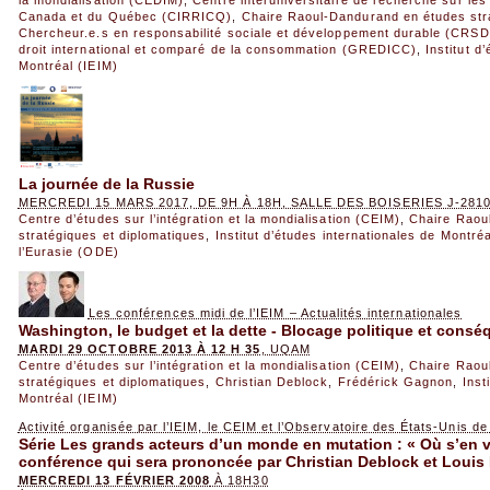
la mondialisation (CEDIM)
,
Centre interuniversitaire de recherche sur les 
Canada et du Québec (CIRRICQ)
,
Chaire Raoul-Dandurand en études str
Chercheur.e.s en responsabilité sociale et développement durable (CRS
droit international et comparé de la consommation (GREDICC)
,
Institut d
Montréal (IEIM)
La journée de la Russie
MERCREDI 15 MARS 2017, DE 9H À 18H, SALLE DES BOISERIES J-281
Centre d’études sur l’intégration et la mondialisation (CEIM)
,
Chaire Raou
stratégiques et diplomatiques
,
Institut d’études internationales de Montréa
l’Eurasie (ODE)
Les conférences midi de l’IEIM – Actualités internationales
Washington, le budget et la dette - Blocage politique et con
MARDI 29 OCTOBRE 2013 À 12 H 35
, UQAM
Centre d’études sur l’intégration et la mondialisation (CEIM)
,
Chaire Raou
stratégiques et diplomatiques
,
Christian Deblock
,
Frédérick Gagnon
,
Inst
Montréal (IEIM)
Activité organisée par l’IEIM, le CEIM et l’Observatoire des États-Unis 
Série Les grands acteurs d’un monde en mutation : « Où s’en vo
conférence qui sera prononcée par Christian Deblock et Louis 
MERCREDI 13 FÉVRIER 2008
À 18H30