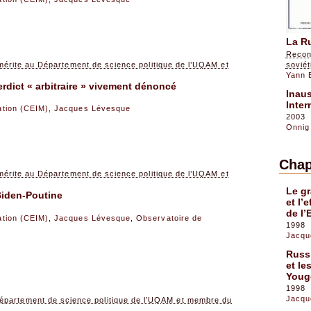
La Ru
Reconf
érite au Département de science politique de l’UQAM et
soviét
Yann 
dict « arbitraire » vivement dénoncé
Inau
Inter
sation (CEIM)
,
Jacques Lévesque
2003
Onnig
Chap
érite au Département de science politique de l’UQAM et
Le gr
Biden-Poutine
et l
de l’
sation (CEIM)
,
Jacques Lévesque
,
Observatoire de
1998
Jacqu
Russi
et le
Youg
1998
Jacqu
épartement de science politique de l’UQAM et membre du