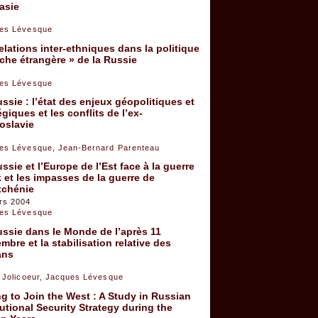
asie
es Lévesque
elations inter-ethniques dans la politique
che étrangère » de la Russie
es Lévesque
ssie : l’état des enjeux géopolitiques et
égiques et les conflits de l’ex-
oslavie
es Lévesque
,
Jean-Bernard Parenteau
ssie et l’Europe de l’Est face à la guerre
k et les impasses de la guerre de
tchénie
rs 2004
es Lévesque
ssie dans le Monde de l’après 11
mbre et la stabilisation relative des
ans
 Jolicoeur
,
Jacques Lévesque
ng to Join the West : A Study in Russian
tutional Security Strategy during the