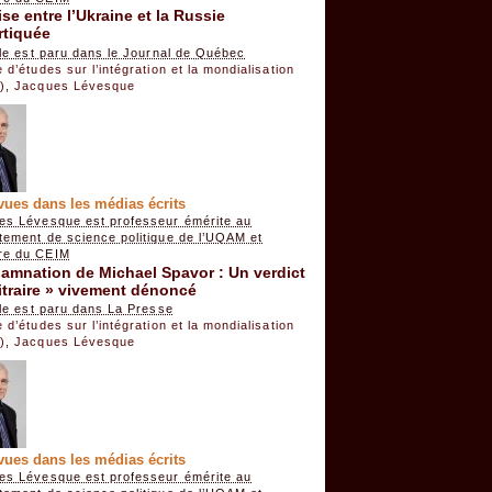
ise entre l’Ukraine et la Russie
rtiquée
cle est paru dans le Journal de Québec
 d’études sur l’intégration et la mondialisation
)
,
Jacques Lévesque
vues dans les médias écrits
es Lévesque est professeur émérite au
tement de science politique de l’UQAM et
e du CEIM
amnation de Michael Spavor : Un verdict
itraire » vivement dénoncé
cle est paru dans La Presse
 d’études sur l’intégration et la mondialisation
)
,
Jacques Lévesque
vues dans les médias écrits
es Lévesque est professeur émérite au