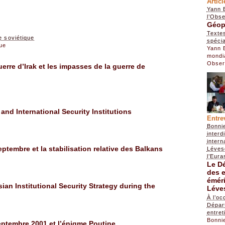
Artic
Yann 
l’Obse
Géopo
Texte
e soviétique
spécia
ue
Yann 
mondi
Obser
uerre d’Irak et les impasses de la guerre de
nd International Security Institutions
Entre
Bonni
interd
intern
ptembre et la stabilisation relative des Balkans
Léves
l’Eur
Le Dé
des e
émér
sian Institutional Security Strategy during the
Léve
À l’oc
Départ
entret
Bonni
septembre 2001 et l’énigme Poutine