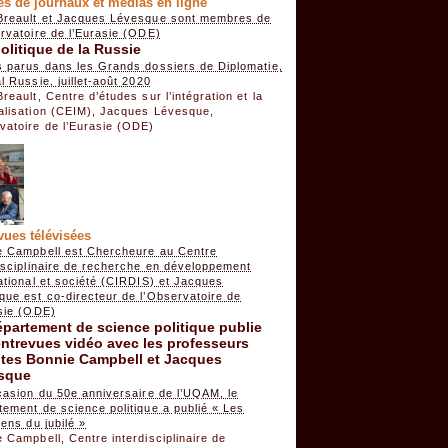
les de journaux et médias en ligne
Breault et Jacques Lévesque sont membres de
rvatoire de l’Eurasie (ODE)
litique de la Russie
s parus dans les Grands dossiers de Diplomatie,
l Russie, juillet-août 2020
Breault
,
Centre d’études sur l’intégration et la
alisation (CEIM)
,
Jacques Lévesque
,
vatoire de l’Eurasie (ODE)
vues télévisées
e Campbell est Chercheure au Centre
isciplinaire de recherche en développement
ational et société (CIRDIS) et Jacques
que est co-directeur de l’Observatoire de
asie (ODE)
partement de science politique publie
ntrevues vidéo avec les professeurs
ites Bonnie Campbell et Jacques
sque
casion du 50e anniversaire de l’UQAM, le
ement de science politique a publié « Les
iens du jubilé »
e Campbell
,
Centre interdisciplinaire de