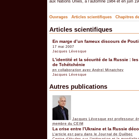
aux Nations Unies, à l’automne 1984 et en juin 19
Ouvrages
Articles scientifiques
Chapitres de
Articles scientifiques
En marge d’un fameux discours de Poutin
17 mai 2007
Jacques Lévesque
L’identité et la sécurité de la Russie : l
de Tchétchénie
en collaboration avec Andreï Minatchev
Jacques Lévesque
Autres publications
Jacques Lévesque est professeur ém
membre du CEIM
La crise entre l’Ukraine et la Russie déc
L’article est paru dans le Journal de Québec
Centre d’études sur l’intégration et la mondiali