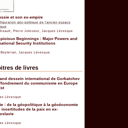
ssie et son ex-empire
iguration géo-politique de l’ancien espace
ique
Breault
,
Pierre Jolicoeur
,
Jacques Lévesque
spicious Beginnings : Major Powers and
national Security Institutions
 Beylerian
,
Jacques Lévesque
itres de livres
and dessein international de Gorbatchev
’effondrement du communisme en Europe
Est
es Lévesque
e : de la géopolitique à la géoéconomie
s incertitudes de la paix en ex-
oslavie
es Lévesque