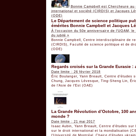
Bonnie Campbell est Chercheure au C
international et société (CIRDIS) et Jacques Lé
(ODE)
Le Département de science politique pub
émérites Bonnie Campbell et Jacques L
À l’occasion du 50e anniversaire de l’UQAM, le 
du jubilé »
Bonnie Campbell
,
Centre interdisciplinaire de 
(CIRDIS)
,
Faculté de science politique et de d
(ODE)
Regards croisés sur la Grande Eurasie : 
Date limite : 26 février 2018
Éric Boulanger
,
Yann Breault
,
Centre d’études su
Chung
,
Jacques Lévesque
,
Ting-Sheng Lin
,
Éri
de l’Asie de l’Est (OAE)
La Grande Révolution d’Octobre, 100 ans p
monde ?
Date limite : 21 mai 2017
Isaac Aubin
,
Yann Breault
,
Centre d’études sur l
sur le droit international et la mondialisation (
l’Université de Montréal
,
Chaire d’études ukrai