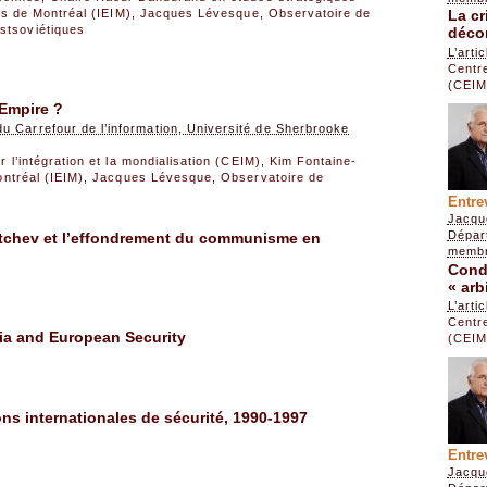
La cr
les de Montréal (IEIM)
,
Jacques Lévesque
,
Observatoire de
stsoviétiques
déco
L’arti
Centre
(CEIM
’Empire ?
 Carrefour de l’information, Université de Sherbrooke
 l’intégration et la mondialisation (CEIM)
,
Kim Fontaine-
ontréal (IEIM)
,
Jacques Lévesque
,
Observatoire de
Entre
Jacqu
Dépar
atchev et l’effondrement du communisme en
membr
Cond
« arb
L’arti
Centre
ia and European Security
(CEIM
ons internationales de sécurité, 1990-1997
Entre
Jacqu