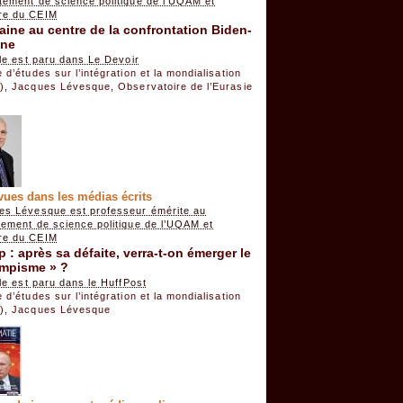
tement de science politique de l’UQAM et
e du CEIM
aine au centre de la confrontation Biden-
ine
cle est paru dans Le Devoir
 d’études sur l’intégration et la mondialisation
)
,
Jacques Lévesque
,
Observatoire de l’Eurasie
)
vues dans les médias écrits
es Lévesque est professeur émérite au
tement de science politique de l’UQAM et
e du CEIM
 : après sa défaite, verra-t-on émerger le
umpisme » ?
cle est paru dans le HuffPost
 d’études sur l’intégration et la mondialisation
)
,
Jacques Lévesque