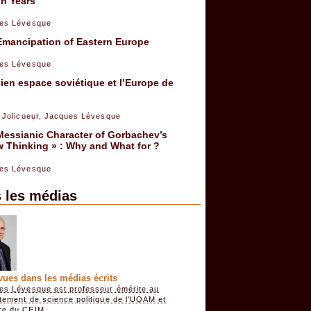
in Years
es Lévesque
Emancipation of Eastern Europe
es Lévesque
ien espace soviétique et l’Europe de
 Jolicoeur
,
Jacques Lévesque
Messianic Character of Gorbachev’s
 Thinking » : Why and What for ?
es Lévesque
 les médias
vues dans les médias écrits
es Lévesque est professeur émérite au
tement de science politique de l’UQAM et
e du CEIM