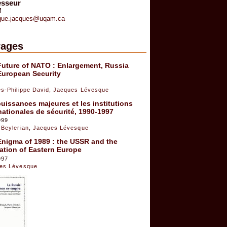
esseur
M
que.jacques@uqam.ca
ages
Future of NATO : Enlargement, Russia
European Security
es-Philippe David
,
Jacques Lévesque
uissances majeures et les institutions
nationales de sécurité, 1990-1997
999
 Beylerian
,
Jacques Lévesque
Enigma of 1989 : the USSR and the
ation of Eastern Europe
997
es Lévesque