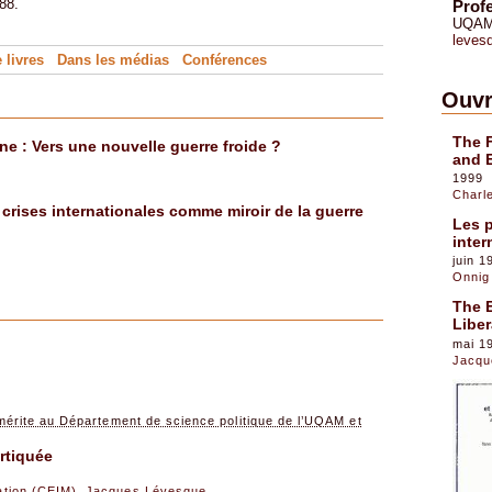
88.
Prof
UQA
leves
 livres
Dans les médias
Conférences
Ouvr
The 
e : Vers une nouvelle guerre froide ?
and 
1999
Charl
es crises internationales comme miroir de la guerre
Les p
inter
juin 1
Onnig
The 
Liber
mai 1
Jacqu
érite au Département de science politique de l’UQAM et
ortiquée
sation (CEIM)
,
Jacques Lévesque