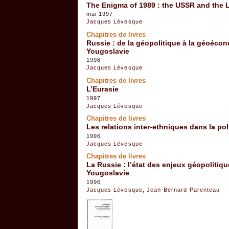
The Enigma of 1989 : the USSR and the L
mai 1997
Jacques Lévesque
Chapitres de livres
Russie : de la géopolitique à la géoécono
Yougoslavie
1998
Jacques Lévesque
Chapitres de livres
L’Eurasie
1997
Jacques Lévesque
Chapitres de livres
Les relations inter-ethniques dans la pol
1996
Jacques Lévesque
Chapitres de livres
La Russie : l’état des enjeux géopolitique
Yougoslavie
1996
Jacques Lévesque
,
Jean-Bernard Parenteau