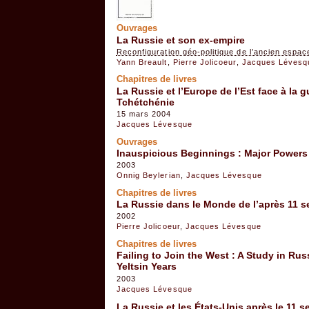
Ouvrages
La Russie et son ex-empire
Reconfiguration géo-politique de l’ancien espac
Yann Breault
,
Pierre Jolicoeur
,
Jacques Lévesq
Chapitres de livres
La Russie et l’Europe de l’Est face à la g
Tchétchénie
15 mars 2004
Jacques Lévesque
Ouvrages
Inauspicious Beginnings : Major Powers a
2003
Onnig Beylerian
,
Jacques Lévesque
Chapitres de livres
La Russie dans le Monde de l’après 11 se
2002
Pierre Jolicoeur
,
Jacques Lévesque
Chapitres de livres
Failing to Join the West : A Study in Rus
Yeltsin Years
2003
Jacques Lévesque
La Russie et les États-Unis après le 11 