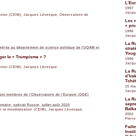
L’Eur
1997
Jacqu
sation (CEIM)
,
Jacques Lévesque
,
Observatoire de
Les r
« pro
1996
Jacqu
La Ru
érite au département de science politique de l’UQAM et
strat
Youg
rger le « Trumpisme » ?
1996
Jacqu
sation (CEIM)
,
Jacques Lévesque
La Ru
d’Ira
Tché
15 ma
Jacqu
ont membres de l’Observatoire de l’Eurasie (ODE)
La Ru
septe
atie, spécial Russie, juillet-août 2020
Balk
et la mondialisation (CEIM)
,
Jacques Lévesque
,
2002
Pierre
Faili
Insti