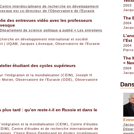
Yelts
2003
entre interdisciplinaire de recherche en développement
Jacqu
vesque est co-directeur de l’Observatoire de l’Eurasie
The 
lie des entrevues vidéo avec les professeurs
2004
évesque
Jacqu
Département de science politique a publié « Les entretiens
L’anc
recherche en développement international et société
l’Est
roit | UQAM
,
Jacques Lévesque
,
Observatoire de l’Eurasie
2004
Pierre
The 
« New
atelier étudiant des cycles supérieurs
2004
Jacqu
r l’intégration et la mondialisation (CEIM)
,
Joseph H.
c Mottet
,
Observatoire de l’Eurasie (ODE)
,
Observatoire
Dans
lus tard : qu’en reste-t-il en Russie et dans le
Entre
’intégration et la mondialisation (CEIM)
,
Centre d’études
Jacqu
CEDIM)
,
Centre d’études et de recherche internationale de
Dépar
niennes
,
Chaire Raoul-Dandurand en études stratégiques
membr