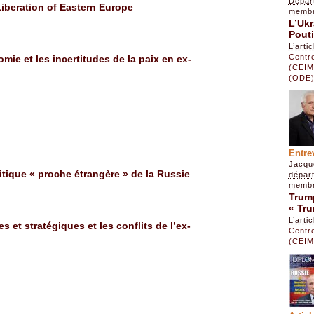
Dépar
iberation of Eastern Europe
membr
L’Ukr
Pout
L’arti
Centre
mie et les incertitudes de la paix en ex-
(CEIM
(ODE
Entre
Jacqu
itique « proche étrangère » de la Russie
dépar
membr
Trump
« Tr
L’arti
s et stratégiques et les conflits de l’ex-
Centre
(CEIM