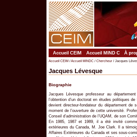
Accueil CEIM
Accueil MIND C
À pro
Accueil CEIM
/
Accueil MINDC
/
Chercheur
/ Jacques Léve
Jacques Lévesque
Biographie
Jacques Lévesque professeur au département 
l’obtention d’un doctorat en études politiques de
devient directeur-fondateur du département de s
moment de l’ouverture de cette université. Profes
Conseil d’administration de l’UQAM, de son Comité 
En 1985, 1987 et 1989, il a été invité comme 
extérieures du Canada, M. Joe Clark. Il a témoi
Affaires Extérieures du Canada et ses sous-comit