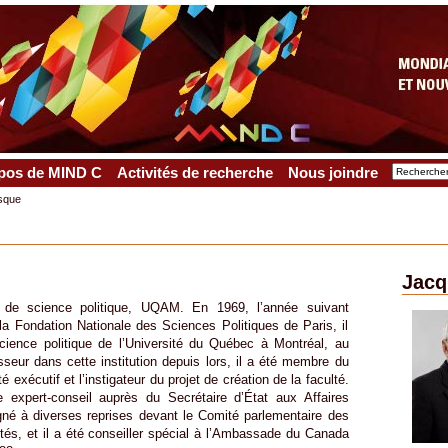
pos de MIND C
Activités de recherche
Nous joindre
sque
Jacq
de science politique, UQAM. En 1969, l’année suivant
 la Fondation Nationale des Sciences Politiques de Paris, il
cience politique de l’Université du Québec à Montréal, au
seur dans cette institution depuis lors, il a été membre du
exécutif et l’instigateur du projet de création de la faculté.
expert-conseil auprès du Secrétaire d’État aux Affaires
gné à diverses reprises devant le Comité parlementaire des
és, et il a été conseiller spécial à l’Ambassade du Canada