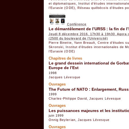
et diplomatiques
,
Institut d’études internationa
l’Eurasie (ODE)
,
Réseau québécois d’études po
Conférence
Le démantèlement de l’URSS : la fin de l
Jeudi 8 décembre 2016, 17h30 à 19h30, Agora du
(2500 du boulevard de l’Université)
Pierre Binette
,
Yann Breault
,
Centre d’études sur
Skronski
,
Institut d’études internationales de M
l’Eurasie (ODE)
Chapitres de livres
Le grand dessein international de Gorb
Europe de l’Est
1998
Jacques Lévesque
Ouvrages
The Future of NATO : Enlargement, Russ
1999
Charles-Philippe David
,
Jacques Lévesque
Ouvrages
Les puissances majeures et les instituti
juin 1999
Onnig Beylerian
,
Jacques Lévesque
Ouvrages