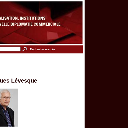
Recherche avancée
ues Lévesque