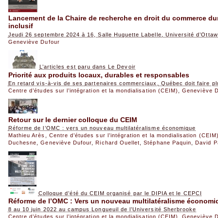
Lancement de la Chaire de recherche en droit du commerce dur
inclusif
Jeudi 26 septembre 2024 à 16, Salle Huguette Labelle, Université d’Otta
Geneviève Dufour
L’articles est paru dans Le Devoir
Priorité aux produits locaux, durables et responsables
En retard vis-à-vis de ses partenaires commerciaux, Québec doit faire plu
Centre d’études sur l’intégration et la mondialisation (CEIM)
,
Geneviève D
Retour sur le dernier colloque du CEIM
Réforme de l’OMC : vers un nouveau multilatéralisme économique
Mathieu Arès
,
Centre d’études sur l’intégration et la mondialisation (CEIM
Duchesne
,
Geneviève Dufour
,
Richard Ouellet
,
Stéphane Paquin
,
David P
Colloque d’été du CEIM organisé par le DIPIA et le CEPCI
Réforme de l’OMC : Vers un nouveau multilatéralisme économi
8 au 10 juin 2022 au campus Longueuil de l’Université Sherbrooke
Centre d’études sur l’intégration et la mondialisation (CEIM)
,
Geneviève D