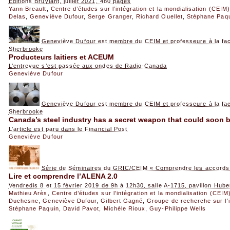
Éditions Bruylant, juillet 2021, 480 pages
Yann Breault
,
Centre d’études sur l’intégration et la mondialisation (CEIM)
Delas
,
Geneviève Dufour
,
Serge Granger
,
Richard Ouellet
,
Stéphane Paq
Geneviève Dufour est membre du CEIM et professeure à la facul
Sherbrooke
Producteurs laitiers et ACEUM
L’entrevue s’est passée aux ondes de Radio-Canada
Geneviève Dufour
Geneviève Dufour est membre du CEIM et professeure à la facul
Sherbrooke
Canada’s steel industry has a secret weapon that could soon 
L’article est paru dans le Financial Post
Geneviève Dufour
Série de Séminaires du GRIC/CEIM « Comprendre les accord
Lire et comprendre l’ALENA 2.0
Vendredis 8 et 15 février 2019 de 9h à 12h30, salle A-1715, pavillon Hu
Mathieu Arès
,
Centre d’études sur l’intégration et la mondialisation (CEIM
Duchesne
,
Geneviève Dufour
,
Gilbert Gagné
,
Groupe de recherche sur l’i
Stéphane Paquin
,
David Pavot
,
Michèle Rioux
,
Guy-Philippe Wells