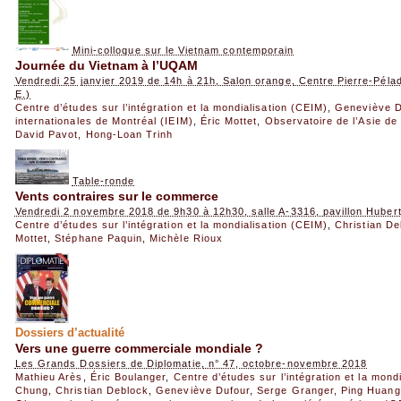
Mini-colloque sur le Vietnam contemporain
Journée du Vietnam à l’UQAM
Vendredi 25 janvier 2019 de 14h à 21h, Salon orange, Centre Pierre-Pél
E.)
Centre d’études sur l’intégration et la mondialisation (CEIM)
,
Geneviève D
internationales de Montréal (IEIM)
,
Éric Mottet
,
Observatoire de l’Asie de
David Pavot
,
Hong-Loan Trinh
Table-ronde
Vents contraires sur le commerce
Vendredi 2 novembre 2018 de 9h30 à 12h30, salle A-3316, pavillon Hube
Centre d’études sur l’intégration et la mondialisation (CEIM)
,
Christian De
Mottet
,
Stéphane Paquin
,
Michèle Rioux
Dossiers d’actualité
Vers une guerre commerciale mondiale ?
Les Grands Dossiers de Diplomatie, n° 47, octobre-novembre 2018
Mathieu Arès
,
Éric Boulanger
,
Centre d’études sur l’intégration et la mond
Chung
,
Christian Deblock
,
Geneviève Dufour
,
Serge Granger
,
Ping Huang