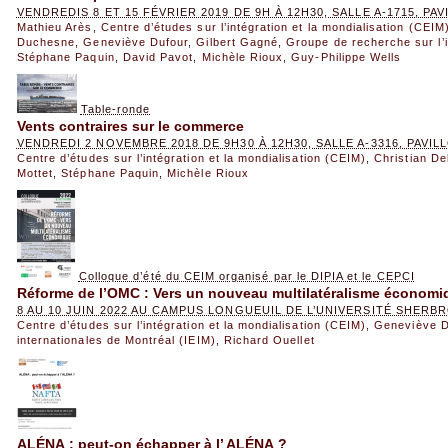
VENDREDIS 8 ET 15 FÉVRIER 2019 DE 9H À 12H30, SALLE A-1715, P
Mathieu Arès
,
Centre d’études sur l’intégration et la mondialisation (CEIM
Duchesne
,
Geneviève Dufour
,
Gilbert Gagné
,
Groupe de recherche sur l’i
Stéphane Paquin
,
David Pavot
,
Michèle Rioux
,
Guy-Philippe Wells
Table-ronde
Vents contraires sur le commerce
VENDREDI 2 NOVEMBRE 2018 DE 9H30 À 12H30, SALLE A-3316, PAVI
Centre d’études sur l’intégration et la mondialisation (CEIM)
,
Christian De
Mottet
,
Stéphane Paquin
,
Michèle Rioux
Colloque d’été du CEIM organisé par le DIPIA et le CEPCI
Réforme de l’OMC : Vers un nouveau multilatéralisme économi
8 AU 10 JUIN 2022 AU CAMPUS LONGUEUIL DE L’UNIVERSITÉ SHERB
Centre d’études sur l’intégration et la mondialisation (CEIM)
,
Geneviève D
internationales de Montréal (IEIM)
,
Richard Ouellet
ALÉNA : peut-on échapper à l’ ALÉNA ?