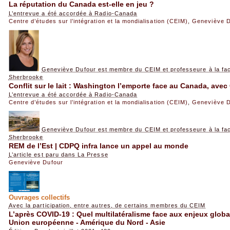
La réputation du Canada est-elle en jeu ?
L’entrevue a été accordée à Radio-Canada
Centre d’études sur l’intégration et la mondialisation (CEIM)
,
Geneviève D
Geneviève Dufour est membre du CEIM et professeure à la facul
Sherbrooke
Conflit sur le lait : Washington l’emporte face au Canada, ave
L’entrevue a été accordée à Radio-Canada
Centre d’études sur l’intégration et la mondialisation (CEIM)
,
Geneviève D
Geneviève Dufour est membre du CEIM et professeure à la facul
Sherbrooke
REM de l’Est | CDPQ infra lance un appel au monde
L’article est paru dans La Presse
Geneviève Dufour
Ouvrages collectifs
Avec la participation, entre autres, de certains membres du CEIM
L’après COVID-19 : Quel multilatéralisme face aux enjeux glob
Union européenne - Amérique du Nord - Asie