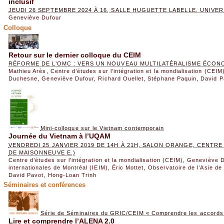
inclusif
JEUDI 26 SEPTEMBRE 2024 À 16, SALLE HUGUETTE LABELLE, UNIVE
Geneviève Dufour
Colloque
Retour sur le dernier colloque du CEIM
RÉFORME DE L’OMC : VERS UN NOUVEAU MULTILATÉRALISME ÉCON
Mathieu Arès
,
Centre d’études sur l’intégration et la mondialisation (CEIM
Duchesne
,
Geneviève Dufour
,
Richard Ouellet
,
Stéphane Paquin
,
David P
Mini-colloque sur le Vietnam contemporain
Journée du Vietnam à l’UQAM
VENDREDI 25 JANVIER 2019 DE 14H À 21H, SALON ORANGE, CENTRE
DE MAISONNEUVE E.)
Centre d’études sur l’intégration et la mondialisation (CEIM)
,
Geneviève D
internationales de Montréal (IEIM)
,
Éric Mottet
,
Observatoire de l’Asie de
David Pavot
,
Hong-Loan Trinh
Séminaires et conférences
Série de Séminaires du GRIC/CEIM « Comprendre les accord
Lire et comprendre l’ALENA 2.0