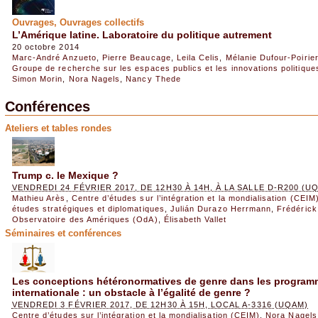
Ouvrages, Ouvrages collectifs
L’Amérique latine. Laboratoire du politique autrement
20 octobre 2014
Marc-André Anzueto
,
Pierre Beaucage
,
Leila Celis
,
Mélanie Dufour-Poirier
Groupe de recherche sur les espaces publics et les innovations politiqu
Simon Morin
,
Nora Nagels
,
Nancy Thede
Conférences
Ateliers et tables rondes
Trump c. le Mexique ?
VENDREDI 24 FÉVRIER 2017, DE 12H30 À 14H, À LA SALLE D-R200 (U
Mathieu Arès
,
Centre d’études sur l’intégration et la mondialisation (CEIM
études stratégiques et diplomatiques
,
Julián Durazo Herrmann
,
Frédéric
Observatoire des Amériques (OdA)
,
Élisabeth Vallet
Séminaires et conférences
Les conceptions hétéronormatives de genre dans les program
internationale : un obstacle à l’égalité de genre ?
VENDREDI 3 FÉVRIER 2017, DE 12H30 À 15H, LOCAL A-3316 (UQAM)
Centre d’études sur l’intégration et la mondialisation (CEIM)
,
Nora Nagels