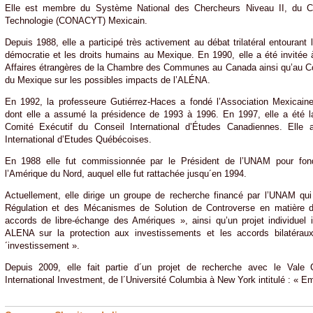
Elle est membre du Système National des Chercheurs Niveau II, du Co
Technologie (CONACYT) Mexicain.
Depuis 1988, elle a participé très activement au débat trilatéral entourant 
démocratie et les droits humains au Mexique. En 1990, elle a été invitée
Affaires étrangères de la Chambre des Communes au Canada ainsi qu’au Co
du Mexique sur les possibles impacts de l’ALÉNA.
En 1992, la professeure Gutiérrez-Haces a fondé l’Association Mexicai
dont elle a assumé la présidence de 1993 à 1996. En 1997, elle a été 
Comité Exécutif du Conseil International d’Études Canadiennes. Elle
International d’Etudes Québécoises.
En 1988 elle fut commissionnée par le Président de l’UNAM pour fon
l’Amérique du Nord, auquel elle fut rattachée jusqu´en 1994.
Actuellement, elle dirige un groupe de recherche financé par l’UNAM q
Régulation et des Mécanismes de Solution de Controverse en matière d’
accords de libre-échange des Amériques », ainsi qu’un projet individuel i
ALENA sur la protection aux investissements et les accords bilatéraux
´investissement ».
Depuis 2009, elle fait partie d´un projet de recherche avec le Vale
International Investment, de l´Université Columbia à New York intitulé : « 