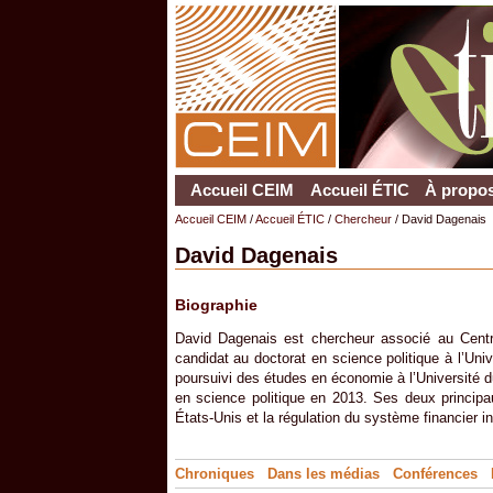
Accueil CEIM
Accueil ÉTIC
À propos
Accueil CEIM
/
Accueil ÉTIC
/
Chercheur
/ David Dagenais
David Dagenais
Biographie
David Dagenais est chercheur associé au Centre 
candidat au doctorat en science politique à l’Uni
poursuivi des études en économie à l’Université 
en science politique en 2013. Ses deux principa
États-Unis et la régulation du système financier in
Chroniques
Dans les médias
Conférences