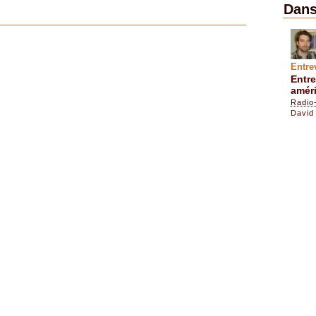
Dans
Entre
Entr
améri
Radio
David