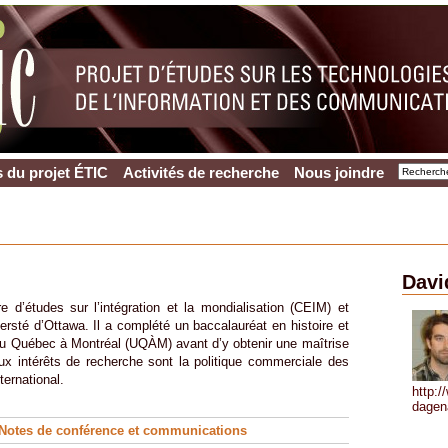
 du projet ÉTIC
Activités de recherche
Nous joindre
Davi
d’études sur l’intégration et la mondialisation (CEIM) et
versté d’Ottawa. Il a complété un baccalauréat en histoire et
du Québec à Montréal (UQÀM) avant d’y obtenir une maîtrise
ux intérêts de recherche sont la politique commerciale des
ternational.
http:
dagen
Notes de conférence
et
communications