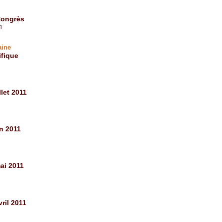
Congrès
21
aine
ifique
let 2011
n 2011
ai 2011
ril 2011