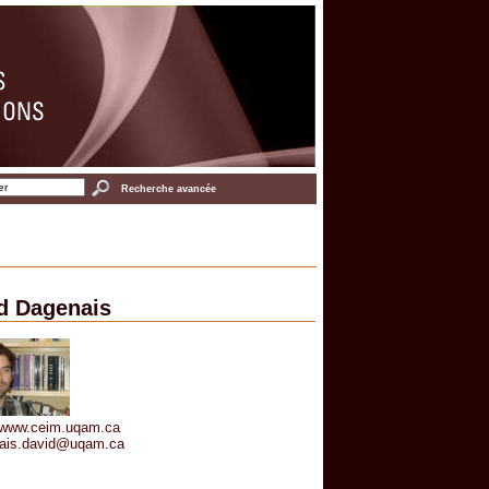
Recherche avancée
d Dagenais
//www.ceim.uqam.ca
ais.david@uqam.ca