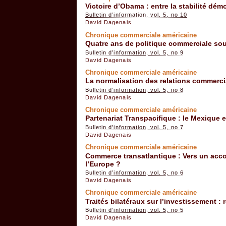
Victoire d’Obama : entre la stabilité dém
Bulletin d’information, vol. 5, no 10
David Dagenais
Chronique commerciale américaine
Quatre ans de politique commerciale s
Bulletin d’information, vol. 5, no 9
David Dagenais
Chronique commerciale américaine
La normalisation des relations commerci
Bulletin d’information, vol. 5, no 8
David Dagenais
Chronique commerciale américaine
Partenariat Transpacifique : le Mexique 
Bulletin d’information, vol. 5, no 7
David Dagenais
Chronique commerciale américaine
Commerce transatlantique : Vers un accor
l’Europe ?
Bulletin d’information, vol. 5, no 6
David Dagenais
Chronique commerciale américaine
Traités bilatéraux sur l’investissement :
Bulletin d’information, vol. 5, no 5
David Dagenais