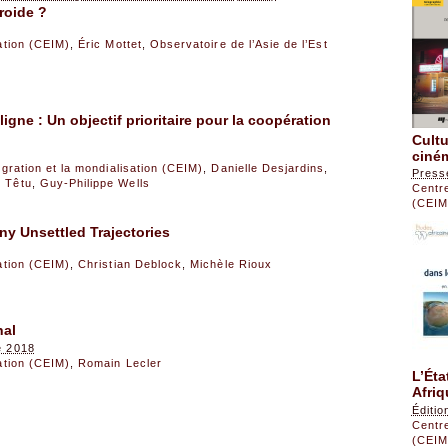
roide ?
sation (CEIM)
,
Éric Mottet
,
Observatoire de l’Asie de l’Est
igne : Un objectif prioritaire pour la coopération
Cultu
ciné
égration et la mondialisation (CEIM)
,
Danielle Desjardins
,
Press
n Têtu
,
Guy-Philippe Wells
Centre
(CEIM
y Unsettled Trajectories
sation (CEIM)
,
Christian Deblock
,
Michèle Rioux
nal
e 2018
sation (CEIM)
,
Romain Lecler
L’Éta
Afri
Éditi
Centre
(CEIM