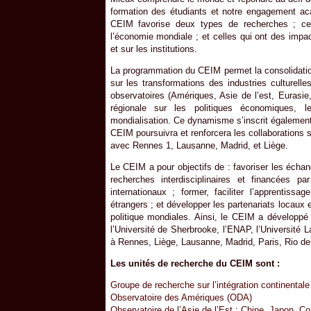
formation des étudiants et notre engagement aca
CEIM favorise deux types de recherches ; cell
l’économie mondiale ; et celles qui ont des impa
et sur les institutions.
La programmation du CEIM permet la consolidation
sur les transformations des industries culturell
observatoires (Amériques, Asie de l’est, Eurasie
régionale sur les politiques économiques, 
mondialisation. Ce dynamisme s’inscrit également 
CEIM poursuivra et renforcera les collaborations sc
avec Rennes 1, Lausanne, Madrid, et Liège.
Le CEIM a pour objectifs de : favoriser les échang
recherches interdisciplinaires et financées 
internationaux ; former, faciliter l’apprentiss
étrangers ; et développer les partenariats locaux 
politique mondiales. Ainsi, le CEIM a développé
l’Université de Sherbrooke, l’ENAP, l’Université L
à Rennes, Liège, Lausanne, Madrid, Paris, Rio de
Les unités de recherche du CEIM sont :
Groupe de recherche sur l’intégration continental
Observatoire des Amériques (ODA)
Observatoire de l’Asie de l’Est : Chine, Japon, C