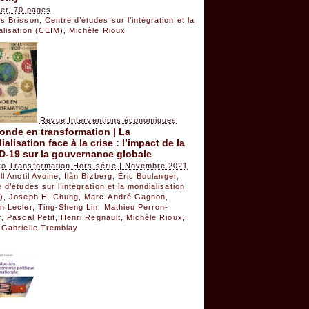
ger, 70 pages
s Brisson
,
Centre d’études sur l’intégration et la
alisation (CEIM)
,
Michèle Rioux
Revue Interventions économiques
onde en transformation | La
alisation face à la crise : l’impact de la
D-19 sur la gouvernance globale
o Transformation Hors-série | Novembre 2021
ll Anctil Avoine
,
Ilàn Bizberg
,
Éric Boulanger
,
 d’études sur l’intégration et la mondialisation
)
,
Joseph H. Chung
,
Marc-André Gagnon
,
n Lecler
,
Ting-Sheng Lin
,
Mathieu Perron-
r
,
Pascal Petit
,
Henri Regnault
,
Michèle Rioux
,
-Gabrielle Tremblay