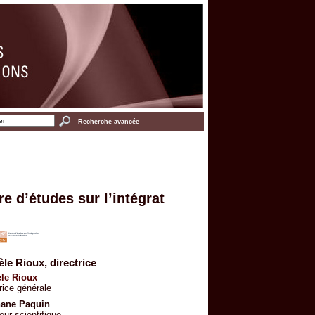
Recherche avancée
re d’études sur l’intégrat
le Rioux, directrice
le Rioux
rice générale
hane Paquin
eur scientifique