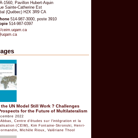
 A-1560, Pavillon Hubert-Aquin
rue Sainte-Catherine Est
éal (Québec) H2X 3R9 CA
phone
514-987-3000, poste 3910
opie
514-987-0397
://ceim.uqam.ca
@uqam.ca
ages
the UN Model Still Work ? Challenges
rospects for the Future of Multilateralism
écembre 2022
 Abbas
,
Centre d’études sur l’intégration et la
alisation (CEIM)
,
Kim Fontaine-Skronski
,
Henri-
Normandin
,
Michèle Rioux
,
Valériane Thool