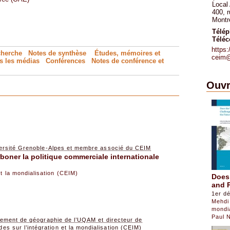
Local
400, 
Montr
Télé
Téléc
https
cherche
Notes de synthèse
Études, mémoires et
ceim
s les médias
Conférences
Notes de conférence
et
Ouvr
versité Grenoble-Alpes et membre associé du CEIM
rboner la politique commerciale internationale
et la mondialisation (CEIM)
Does 
and P
1er d
Mehdi
mondi
Paul 
tement de géographie de l’UQAM et directeur de
des sur l’intégration et la mondialisation (CEIM)