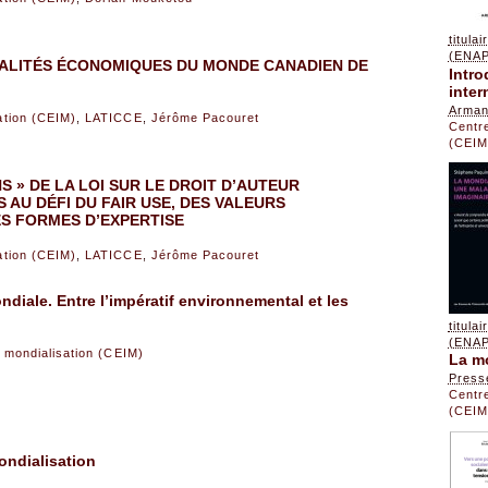
titula
(ENAP)
ÉGALITÉS ÉCONOMIQUES DU MONDE CANADIEN DE
Intro
inter
Arman
sation (CEIM)
,
LATICCE
,
Jérôme Pacouret
Centre
(CEIM
S » DE LA LOI SUR LE DROIT D’AUTEUR
 AU DÉFI DU FAIR USE, DES VALEURS
S FORMES D’EXPERTISE
sation (CEIM)
,
LATICCE
,
Jérôme Pacouret
diale. Entre l’impératif environnemental et les
titula
(ENAP)
la mondialisation (CEIM)
La mo
Presse
Centre
(CEIM
ondialisation