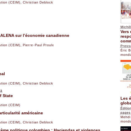
sation (CEIM)
,
Christian Deblock
Michèl
Vers 
 l’ALENA sur l’économie canadienne
resp
comm
sation (CEIM)
,
Pierre-Paul Proulx
Press
Éric 
mondi
bal
sation (CEIM)
,
Christian Deblock
bà
f State
Les 
globa
sation (CEIM)
Éditi
rticularité américaine
pages
Mehdi
mondi
sation (CEIM)
,
Christian Deblock
ème politique colombien : Haciendas et violences