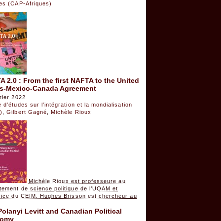
ues (CAP-Afriques)
 2.0 : From the first NAFTA to the United
es-Mexico-Canada Agreement
rier 2022
 d’études sur l’intégration et la mondialisation
)
,
Gilbert Gagné
,
Michèle Rioux
Michèle Rioux est professeure au
tement de science politique de l’UQAM et
trice du CEIM. Hughes Brisson est chercheur au
Polanyi Levitt and Canadian Political
nomy