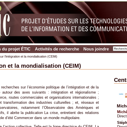
 du projet ÉTIC
Activités de recherche
Nous joindre
ur l’intégration et la mondialisation (CEIM)
ion et la mondialisation (CEIM)
Cent
echerches sur l’économie politique de l’intégration et de la
 autour des axes suivants : intégration et régionalisme ;
rce, routes commerciales et organisations internationales ;
 transformation des industries culturelles ; et, réseaux et
Michè
bservatoires, notamment l’Observatoire des Amériques et
Michè
fs, il abrite la publication La crise, entretient des relations
Direct
école d’été Commercer dans un monde multipolaire.
Stép
’action collective. Telle est la ligne directrice du CEIM. La
Direct