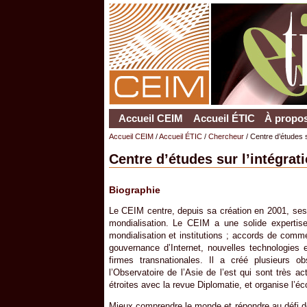
Accueil CEIM
Accueil ÉTIC
À propos
Accueil CEIM
/
Accueil ÉTIC
/
Chercheur
/ Centre d’études s
Centre d’études sur l’intégrat
Biographie
Le CEIM centre, depuis sa création en 2001, ses r
mondialisation. Le CEIM a une solide expertise
mondialisation et institutions ; accords de comme
gouvernance d’Internet, nouvelles technologies et
firmes transnationales. Il a créé plusieurs o
l’Observatoire de l’Asie de l’est qui sont très acti
étroites avec la revue Diplomatie, et organise l’
Mieux comprendre le monde et répondre au défi de l