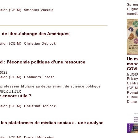
Sprin
Hughe
sation (CEIM)
,
Antonios Vlassis
mondi
e de libre-échange des Amériques
sation (CEIM)
,
Christian Deblock
Un m
d : l’économie politique d’une ressource
mondi
COVI
 2022
Numér
sation (CEIM)
,
Chalmers Larose
Priscy
Centre
professeur titulaire au département de science politique
(CEIM
heur au CEIM
Romai
 encore utile ?
Dufou
Diane
sation (CEIM)
,
Christian Deblock
r les plateformes de médias sociaux : une analyse
sation (CEIM)
,
Dorian Mouketou