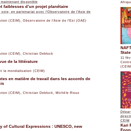
 maintenant disponible
Afriq
et faiblesses d’un projet planétaire
soie, en partenariat avec l’Observatoire de l’Asie de
sation (CEIM)
,
Observatoire de l’Asie de l’Est (OAE)
NAFTA
Stat
sation (CEIM)
,
Christian Deblock
11 fév
ue de la littérature
Centre
(CEIM
et la mondialisation (CEIM)
es en matière de travail dans les accords de
is
sation (CEIM)
,
Christian Deblock
,
Michèle Rioux
Dépar
direc
CEIM
Kari 
ity of Cultural Expressions : UNESCO, new
Eco