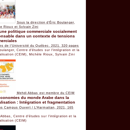
Sous la direction d’Éric Boulanger,
e Rioux et Sylvain Zini
une politique commerciale socialement
onsable dans un contexte de tensions
erciales
es de l’Université du Québec, 2021, 320 pages
Boulanger
,
Centre d’études sur l’intégration et la
alisation (CEIM)
,
Michèle Rioux
,
Sylvain Zini
Mehdi Abbas est membre du CEIM
économies du monde Arabe dans la
lisation : Intégration et fragmentation
ons Campus Ouvert / L’Harmattan, 2021, 165
 Abbas
,
Centre d’études sur l’intégration et la
alisation (CEIM)