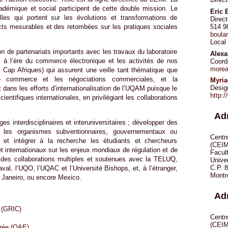
démique et social participent de cette double mission. Le
Eric 
es qui portent sur les évolutions et transformations de
Direct
514 9
cts mesurables et des retombées sur les pratiques sociales
boula
Local
 de partenariats importants avec les travaux du laboratoire
Alex
es à l’ère du commerce électronique et les activités de nos
Coord
morea
, Cap Afriques) qui assurent une veille tant thématique que
le commerce et les négociations commerciales, et la
Myri
Desig
dans les efforts d’internationalisation de l’UQAM puisque le
http:
ientifiques internationales, en privilégiant les collaborations
Ad
es interdisciplinaires et interuniversitaires ; développer des
par les organismes subventionnaires, gouvernementaux ou
Centre
age et intégrer à la recherche les étudiants et chercheurs
(CEIM
et internationaux sur les enjeux mondiaux de régulation et de
Facult
 des collaborations multiples et soutenues avec la TELUQ,
Unive
C.P. 8
aval, l’UQO, l’UQAC et l’Université Bishops, et, à l’étranger,
Montr
 Janeiro, ou encore Mexico.
Ad
e (GRIC)
Centre
(CEIM
orée (OAE)