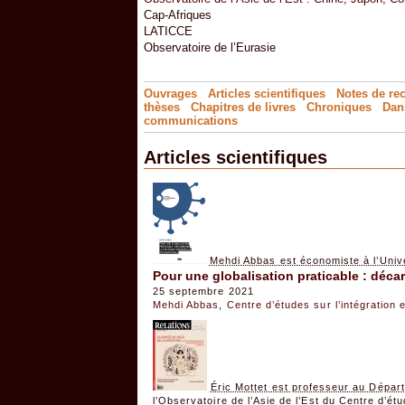
Cap-Afriques
LATICCE
Observatoire de l’Eurasie
Ouvrages
Articles scientifiques
Notes de re
thèses
Chapitres de livres
Chroniques
Dan
communications
Articles scientifiques
Mehdi Abbas est économiste à l’Uni
Pour une globalisation praticable : déca
25 septembre 2021
Mehdi Abbas
,
Centre d’études sur l’intégration 
Éric Mottet est professeur au Dépar
l’Observatoire de l’Asie de l’Est du Centre d’étu