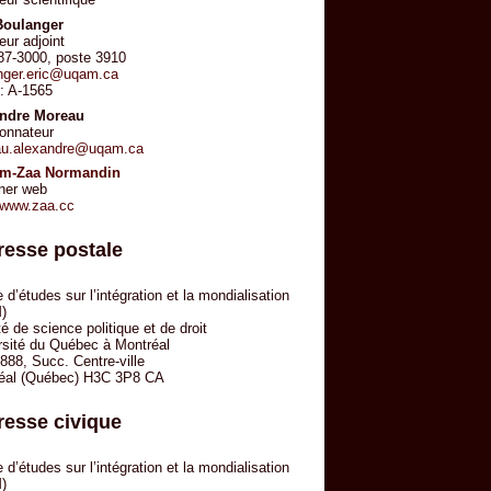
Boulanger
eur adjoint
87-3000, poste 3910
nger.eric@uqam.ca
 : A-1565
andre Moreau
onnateur
u.alexandre@uqam.ca
am-Zaa Normandin
ner web
//www.zaa.cc
resse postale
 d’études sur l’intégration et la mondialisation
)
é de science politique et de droit
rsité du Québec à Montréal
888, Succ. Centre-ville
éal (Québec) H3C 3P8 CA
resse civique
 d’études sur l’intégration et la mondialisation
)